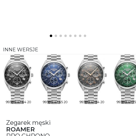
INNE WERSJE
993819 41 44 20
993819 41 45 20
993819 41 54 20
993819 41 75
Zegarek męski
ROAMER