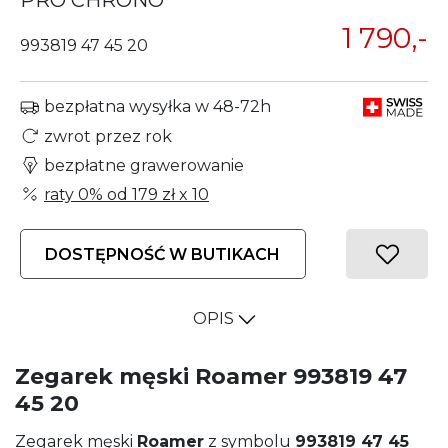
PRO CHRONO
1 790,-
993819 47 45 20
bezpłatna wysyłka w 48-72h
zwrot przez rok
bezpłatne grawerowanie
raty 0% od
179 zł
x 10
DOSTĘPNOŚĆ W BUTIKACH
OPIS
Zegarek męski Roamer 993819 47
45 20
Zegarek męski
Roamer
z symbolu
993819 47 45