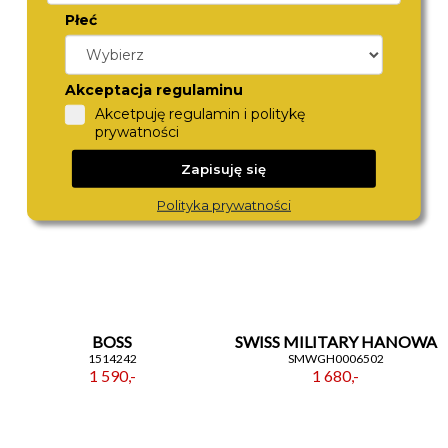
Płeć
ROAMER
CITIZEN
972980 41 05 20
NK0023-57L
1 590,-
1 890,-
Akceptacja regulaminu
Akcetpuję regulamin i politykę
prywatności
Zapisuję się
Polityka prywatności
BOSS
SWISS MILITARY HANOWA
1514242
SMWGH0006502
1 590,-
1 680,-