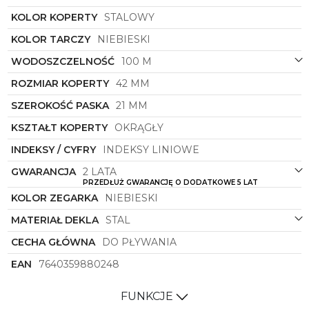
indywidualności oraz nutkę ekstrawagancji,
wyróżniając go spośród innych propozycji na rynku.
KOLOR KOPERTY
STALOWY
Kształt koperty, okrągły i klasyczny, nadaje
KOLOR TARCZY
NIEBIESKI
zegarkowi ponadczasowego charakteru, który
zawsze będzie modny i stylowy. Zegarek ten
WODOSZCZELNOŚĆ
100 M
doskonale dopełni codzienny strój każdego
ROZMIAR KOPERTY
42 MM
mężczyzny, dodając mu elegancji i szyku, oraz
sprawdzi się zarówno podczas spotkań biznesowych,
SZEROKOŚĆ PASKA
21 MM
jak i w czasie aktywności sportowych.
KSZTAŁT KOPERTY
OKRĄGŁY
Zaawansowane mechanizmy zegarka
Roamer
symbol
993819 47 45 20
gwarantują jego
INDEKSY / CYFRY
INDEKSY LINIOWE
niezawodność i precyzję, co czyni go nie tylko
GWARANCJA
2 LATA
stylowym dodatkiem, ale również praktycznym
PRZEDŁUŻ GWARANCJĘ O DODATKOWE 5 LAT
narzędziem do mierzenia czasu. Dzięki niemu każdy
KOLOR ZEGARKA
NIEBIESKI
mężczyzna będzie mógł cieszyć się idealnie
dopasowanym czasem oraz poczuciem luksusu i
MATERIAŁ DEKLA
STAL
ekskluzywności, które zapewnia marka
Roamer
.
CECHA GŁÓWNA
DO PŁYWANIA
EAN
7640359880248
FUNKCJE