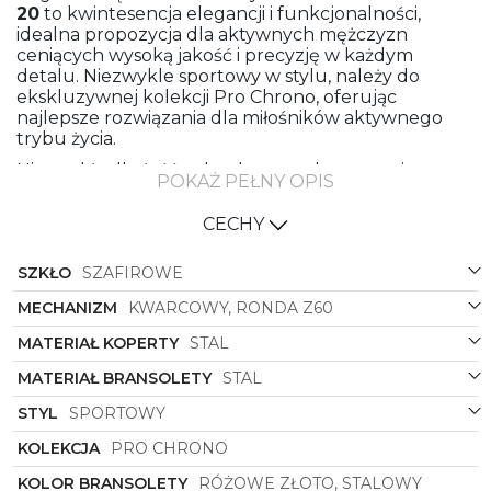
20
to kwintesencja elegancji i funkcjonalności,
idealna propozycja dla aktywnych mężczyzn
ceniących wysoką jakość i precyzję w każdym
detalu. Niezwykle sportowy w stylu, należy do
ekskluzywnej kolekcji Pro Chrono, oferując
najlepsze rozwiązania dla miłośników aktywnego
trybu życia.
Niezwykła dbałość o detal oraz wykorzystanie
POKAŻ PEŁNY OPIS
wysokiej jakości materiałów sprawiają, że zegarek
ten wyróżnia się w tłumie. Bransoleta wykonana z
CECHY
najwyższej jakości stali gwarantuje nie tylko
wytrzymałość, ale także komfort noszenia,
SZKŁO
SZAFIROWE
podkreślając męski charakter właściciela. Koperta z
kolei, również wykonana ze stali, nadaje zegarkowi
MECHANIZM
KWARCOWY, RONDA Z60
solidności i elegancji, stanowiąc idealne dopełnienie
całości.
MATERIAŁ KOPERTY
STAL
Połączenie kolorów bransolety - różowego złota i
MATERIAŁ BRANSOLETY
STAL
stali - nadaje zegarkowi wyjątkowego charakteru,
podkreślając jego niepowtarzalny styl. Stalowy
STYL
SPORTOWY
kolor koperty doskonale współgra z barwą
KOLEKCJA
PRO CHRONO
bransolety, tworząc spójną i harmonijną kompozycję.
Nietypowy, niebieski kolor tarczy dodaje zegarkowi
KOLOR BRANSOLETY
RÓŻOWE ZŁOTO, STALOWY