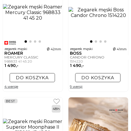
ø
ø
zegarek męski
zegarek męski
42mm
41mm
ROAMER
BOSS
MERCURY CLASSIC
CANDOR CHRONO
968833 41 45 20
1514220
1 490,-
1 490,-
DO KOSZYKA
DO KOSZYKA
4 wersje
9 wersji
BEST
48h