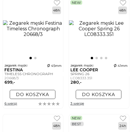
NEW
48h
48h
ø
ø
zegarek męski
zegarek męski
45mm
41mm
FESTINA
LEE COOPER
TIMELESS CHRONOGRAPH
SPRING 26
20668/3
LC08333.351
699,-
280,-
DO KOSZYKA
DO KOSZYKA
6 wersji
3 wersje
NEW
BEST
48h
24h