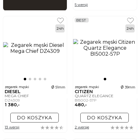
5 wersji
BEST
24h
24h
ø
ø
zegarek męski
zegarek męski
51mm
39mm
DIESEL
CITIZEN
MEGA CHIEF
QUARTZ ELEGANCE
DZ4309
BI5002-57P
1 380,-
480,-
DO KOSZYKA
DO KOSZYKA
13 wersji
2 wersje