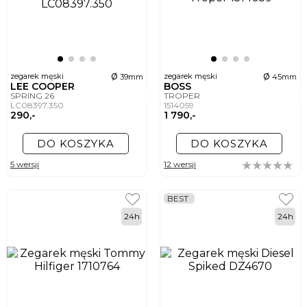
ø
ø
zegarek męski
zegarek męski
39mm
45mm
LEE COOPER
BOSS
SPRING 26
TROPER
LC08397.350
1514059
290,-
1 790,-
DO KOSZYKA
DO KOSZYKA
5 wersji
12 wersji
BEST
24h
24h