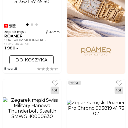
ø
zegarek męski
43mm
ROAMER
SUPERIOR MOONPHASE II
513821 47 45 50
1 980,-
DO KOSZYKA
8 wersji
BEST
48h
48h