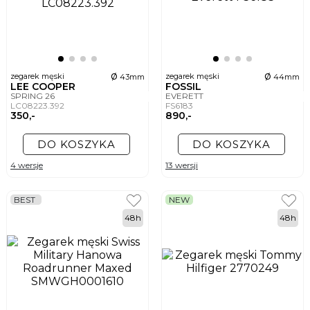
ø
ø
zegarek męski
zegarek męski
43mm
44mm
LEE COOPER
FOSSIL
SPRING 26
EVERETT
LC08223.392
FS6183
350,-
890,-
DO KOSZYKA
DO KOSZYKA
4 wersje
13 wersji
BEST
NEW
48h
48h