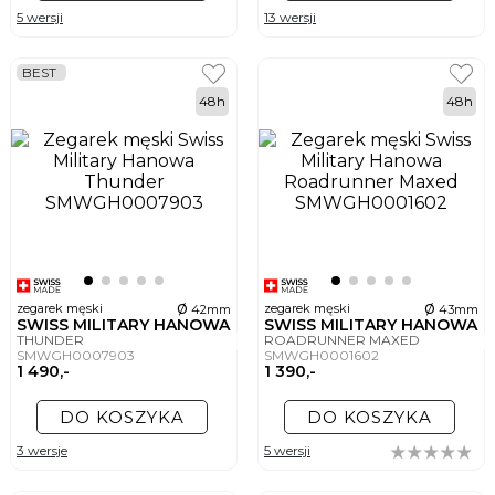
5 wersji
13 wersji
BEST
48h
48h
ø
ø
zegarek męski
zegarek męski
42mm
43mm
SWISS MILITARY HANOWA
SWISS MILITARY HANOWA
THUNDER
ROADRUNNER MAXED
SMWGH0007903
SMWGH0001602
1 490,-
1 390,-
DO KOSZYKA
DO KOSZYKA
3 wersje
5 wersji