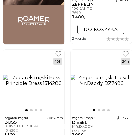
ZEPPELIN
100 JAHRE
7690-1
1 480,-
DO KOSZYKA
2 wersje
48h
24h
ø
zegarek męski
28x39mm
zegarek męski
57mm
BOSS
DIESEL
PRINCIPLE DRESS
MR.DADDY
1514280
DZ7486
1 170,-
1 980,-