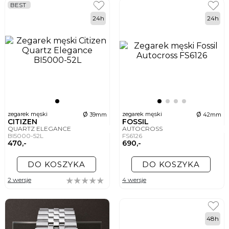
BEST
24h
24h
ø
ø
zegarek męski
zegarek męski
39mm
42mm
CITIZEN
FOSSIL
QUARTZ ELEGANCE
AUTOCROSS
BI5000-52L
FS6126
470,-
690,-
DO KOSZYKA
DO KOSZYKA
2 wersje
4 wersje
48h