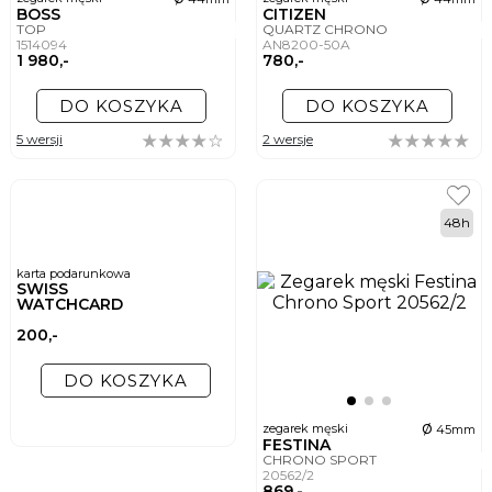
BOSS
CITIZEN
TOP
QUARTZ CHRONO
1514094
AN8200-50A
1 980,-
780,-
DO KOSZYKA
DO KOSZYKA
5 wersji
2 wersje
48h
karta podarunkowa
SWISS
WATCHCARD
200,-
DO KOSZYKA
ø
zegarek męski
45mm
FESTINA
CHRONO SPORT
20562/2
869,-