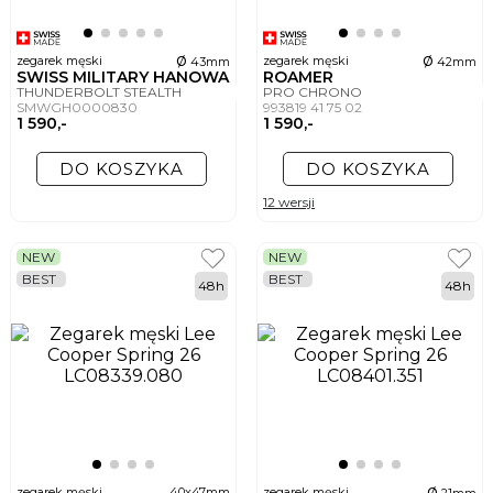
ø
ø
zegarek męski
zegarek męski
43mm
42mm
SWISS MILITARY HANOWA
ROAMER
THUNDERBOLT STEALTH
PRO CHRONO
SMWGH0000830
993819 41 75 02
1 590,-
1 590,-
DO KOSZYKA
DO KOSZYKA
12 wersji
NEW
NEW
BEST
BEST
48h
48h
ø
zegarek męski
40x47mm
zegarek męski
21mm