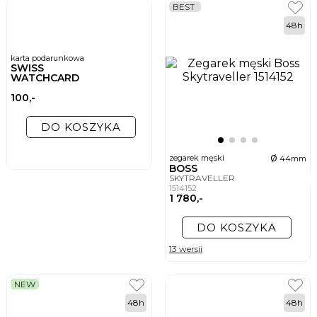
BEST
48h
karta podarunkowa
SWISS
WATCHCARD
100,-
DO KOSZYKA
ø
zegarek męski
44mm
BOSS
SKYTRAVELLER
1514152
1 780,-
DO KOSZYKA
13 wersji
NEW
48h
48h