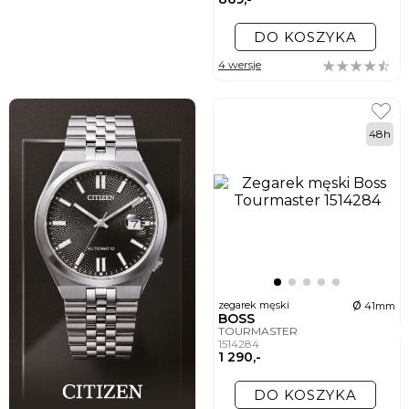
DO KOSZYKA
4 wersje
48h
ø
zegarek męski
41mm
BOSS
TOURMASTER
1514284
1 290,-
DO KOSZYKA