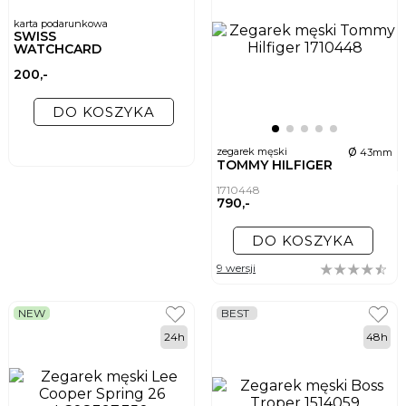
karta podarunkowa
SWISS
WATCHCARD
200,-
DO KOSZYKA
ø
zegarek męski
43mm
TOMMY HILFIGER
1710448
790,-
DO KOSZYKA
9 wersji
NEW
BEST
24h
48h