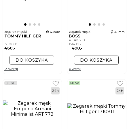
ø
ø
zegarek męski
zegarek męski
43mm
45mm
TOMMY HILFIGER
BOSS
PEAK 2.0
1710668
1514188
460,-
1 490,-
DO KOSZYKA
DO KOSZYKA
13 wersji
6 wersji
BEST
NEW
24h
24h