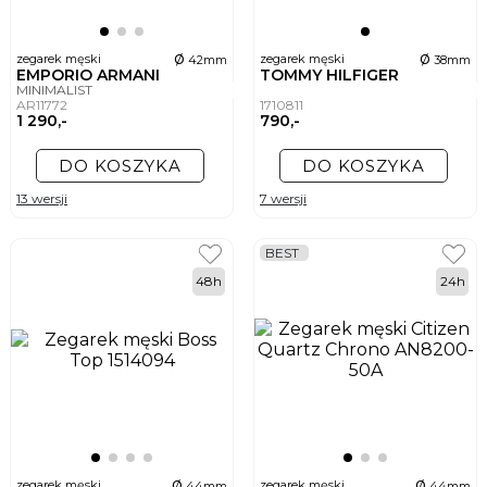
ø
ø
zegarek męski
zegarek męski
42mm
38mm
EMPORIO ARMANI
TOMMY HILFIGER
MINIMALIST
AR11772
1710811
1 290,-
790,-
DO KOSZYKA
DO KOSZYKA
13 wersji
7 wersji
BEST
48h
24h
ø
ø
zegarek męski
zegarek męski
44mm
44mm