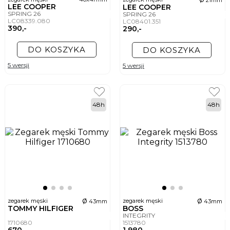
LEE COOPER
LEE COOPER
SPRING 26
SPRING 26
LC08339.080
LC08401.351
390,-
290,-
DO KOSZYKA
DO KOSZYKA
5 wersji
5 wersji
48h
48h
ø
ø
zegarek męski
zegarek męski
43mm
43mm
TOMMY HILFIGER
BOSS
INTEGRITY
1710680
1513780
670,-
1 980,-