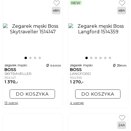
NEW
48h
48h
ø
ø
zegarek męski
zegarek męski
44mm
39mm
BOSS
BOSS
SKYTRAVELLER
LANGFORD
1514147
1514359
1 370,-
1 270,-
DO KOSZYKA
DO KOSZYKA
13 wersji
4 wersje
24h