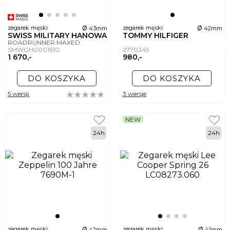
ø
ø
zegarek męski
zegarek męski
43mm
42mm
SWISS MILITARY HANOWA
TOMMY HILFIGER
ROADRUNNER MAXED
SMWGH0001610
2770249
1 670,-
980,-
DO KOSZYKA
DO KOSZYKA
5 wersji
3 wersje
NEW
24h
24h
ø
ø
zegarek męski
zegarek męski
42mm
41mm