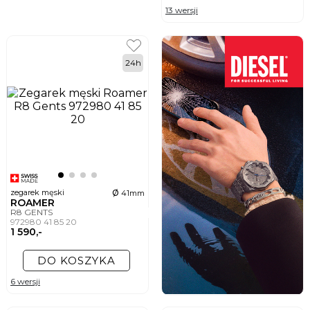
13 wersji
24h
ø
zegarek męski
41mm
ROAMER
R8 GENTS
972980 41 85 20
1 590,-
DO KOSZYKA
6 wersji