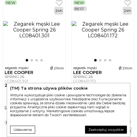
NEW
NEW
BEST
24h
24h
ø
ø
zegarek męski
zegarek męski
21mm
21mm
LEE COOPER
LEE COOPER
SPRING 26
SPRING 26
LC08401.301
LC08401.172
290,-
290,-
(TM) Ta strona używa plików cookie
Witryna wykorzystuje pliki cookie i powiązane technologie do zbierania
DO KOSZYKA
DO KOSZYKA
informacji z urządzenia użytkownika. Niezbędne oraz Funkcjonalne
cookies sprawiają, że strona działa niezawodnie i jest dla Ciebie bardziej
5 wersji
5 wersji
przyjazna. Analityczne pliki cookie zapewniają nam wgląd w
korzystanie z witryny. Marketingowe cookies umożliwiają lepsze
dopasowanie reklam do Twoich zainteresowań.
BEST
NEW
BEST
Ustawienia
Zaakceptuj wszystkie
24h
24h