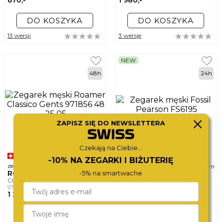
DO KOSZYKA
DO KOSZYKA
13 wersji
3 wersje
NEW
48h
24h
ZAPISZ SIĘ DO NEWSLETTERA
Czekają na Ciebie...
-10% NA ZEGARKI I BIŻUTERIĘ
ø
ø
zegarek męski
zegarek męski
40mm
42mm
-5% na smartwache
ROAMER
FOSSIL
CLASSICO GENTS
PEARSON
971856 48 25 05
FS6195
1 280,-
490,-
DO KOSZYKA
DO KOSZYKA