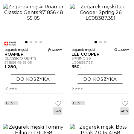
ø
ø
zegarek męski
zegarek męski
40mm
44mm
ROAMER
LEE COOPER
CLASSICO GENTS
SPRING 26
971856 48 55 05
LC08387.351
1 280,-
350,-
DO KOSZYKA
DO KOSZYKA
12 wersji
6 wersji
BEST
BEST
24h
48h