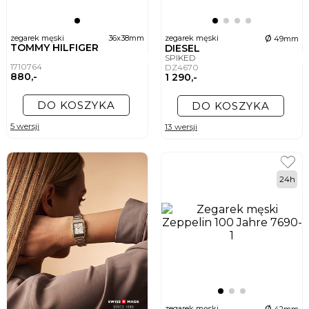
ø
zegarek męski
36x38mm
zegarek męski
49mm
TOMMY HILFIGER
DIESEL
SPIKED
1710764
DZ4670
880,-
1 290,-
DO KOSZYKA
DO KOSZYKA
5 wersji
13 wersji
24h
ø
zegarek męski
42mm