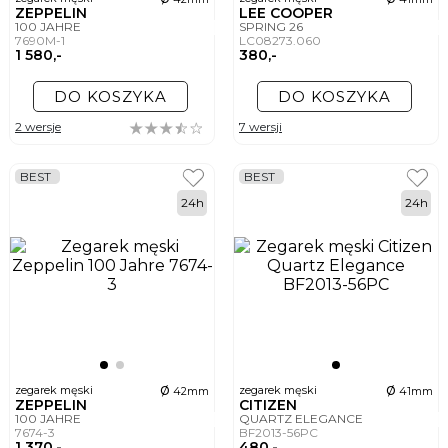
ZEPPELIN
LEE COOPER
100 JAHRE
SPRING 26
7690M-1
LC08273.060
1 580,-
380,-
DO KOSZYKA
DO KOSZYKA
2 wersje
7 wersji
BEST
BEST
24h
24h
ø
ø
zegarek męski
zegarek męski
42mm
41mm
ZEPPELIN
CITIZEN
100 JAHRE
QUARTZ ELEGANCE
7674-3
BF2013-56PC
1 370,-
480,-