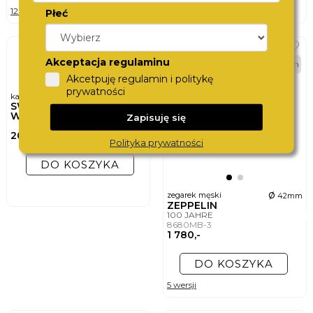
12 wersji
8 wersji
Płeć
BEST
Akceptacja regulaminu
24h
Akcetpuję regulamin i politykę
prywatności
karta podarunkowa
SWISS
WATCHCARD
Zapisuję się
200,-
Polityka prywatności
DO KOSZYKA
ø
zegarek męski
42mm
ZEPPELIN
100 JAHRE
8680MB-3
1 780,-
DO KOSZYKA
5 wersji