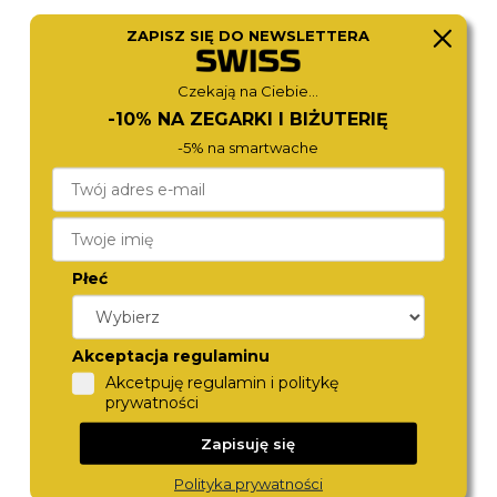
ZAPISZ SIĘ DO NEWSLETTERA
TORII
TORII
B45BG.BG
B45BG.BA
Czekają na Ciebie...
590,-
590,-
-10% NA ZEGARKI I BIŻUTERIĘ
-5% na smartwache
Płeć
Akceptacja regulaminu
Akcetpuję regulamin i politykę
TORII
TORII
prywatności
B45BG.BB
B45BG.AB
590,-
590,-
Zapisuję się
Polityka prywatności