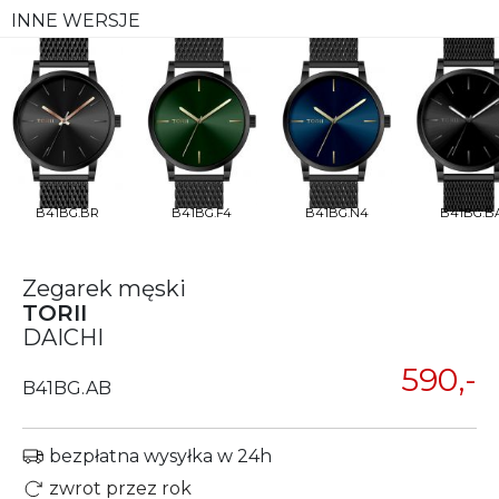
INNE WERSJE
B41BG.BR
B41BG.F4
B41BG.N4
B41BG.B
Zegarek męski
TORII
DAICHI
590,-
B41BG.AB
bezpłatna wysyłka w 24h
zwrot przez rok