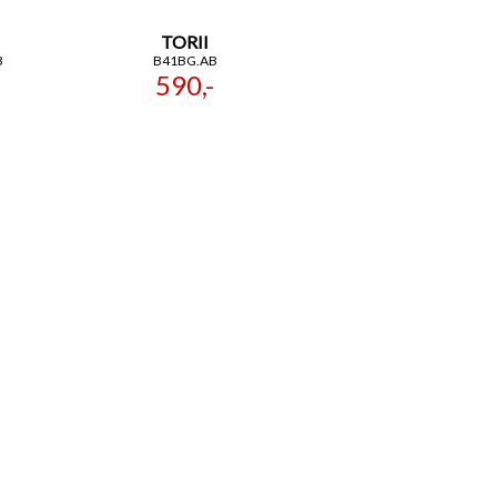
TORII
B
B41BG.AB
590,-