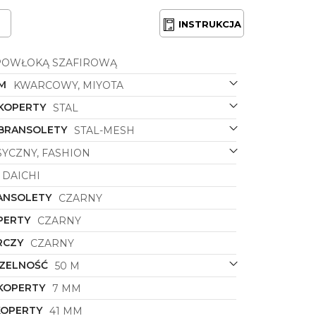
INSTRUKCJA
POWŁOKĄ SZAFIROWĄ
M
KWARCOWY, MIYOTA
 KOPERTY
STAL
 BRANSOLETY
STAL-MESH
SYCZNY, FASHION
DAICHI
ANSOLETY
CZARNY
PERTY
CZARNY
RCZY
CZARNY
ZELNOŚĆ
50 M
KOPERTY
7 MM
KOPERTY
41 MM