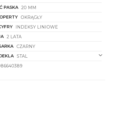
Ć PASKA
20 MM
KOPERTY
OKRĄGŁY
CYFRY
INDEKSY LINIOWE
JA
2 LATA
GARKA
CZARNY
DEKLA
STAL
986640389