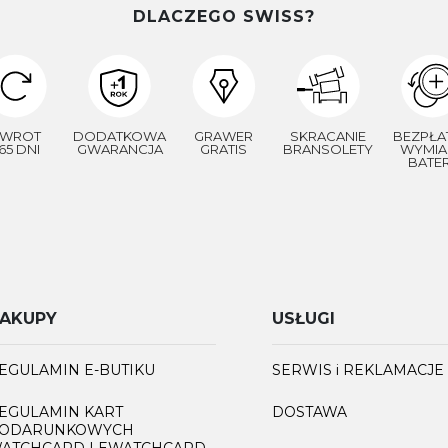
DLACZEGO SWISS?
WROT
DODATKOWA
GRAWER
SKRACANIE
BEZPŁA
65 DNI
GWARANCJA
GRATIS
BRANSOLETY
WYMIA
BATER
AKUPY
USŁUGI
EGULAMIN E-BUTIKU
SERWIS i REKLAMACJE
EGULAMIN KART
DOSTAWA
ODARUNKOWYCH
ATCHCARD I EWATCHCARD