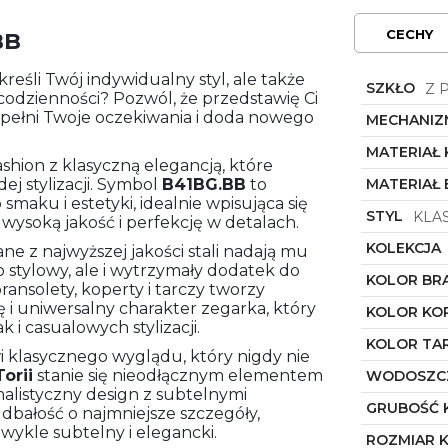
CECHY
BB
reśli Twój indywidualny styl, ale także
SZKŁO
Z 
codzienności? Pozwól, że przedstawię Ci
y spełni Twoje oczekiwania i doda nowego
MECHANIZ
MATERIAŁ
ashion z klasyczną elegancją, które
ej stylizacji. Symbol
B41BG.BB
to
MATERIAŁ
aku i estetyki, idealnie wpisująca się
STYL
KLA
wysoką jakość i perfekcję w detalach.
KOLEKCJA
ne z najwyższej jakości stali nadają mu
ko stylowy, ale i wytrzymały dodatek do
KOLOR BR
ransolety, koperty i tarczy tworzy
ę i uniwersalny charakter zegarka, który
KOLOR KO
 i casualowych stylizacji.
KOLOR TA
i klasycznego wyglądu, który nigdy nie
Torii
stanie się nieodłącznym elementem
WODOSZC
alistyczny design z subtelnymi
GRUBOŚĆ 
 dbałość o najmniejsze szczegóły,
zwykle subtelny i elegancki.
ROZMIAR 