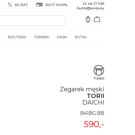
22 46 27 965
60 RAT
RATY 10x0%
butik@swiss.eu
BIŻUTERIA
TOREBKI
PASKI
BUTIKI
Zegarek męski
TORII
DAICHI
B41BG.BB
590,-