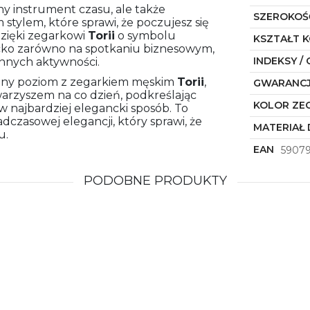
ny instrument czasu, ale także
SZEROKOŚ
stylem, które sprawi, że poczujesz się
 Dzięki zegarkowi
Torii
o symbolu
KSZTAŁT 
ncko zarówno na spotkaniu biznesowym,
INDEKSY / 
ennych aktywności.
olejny poziom z zegarkiem męskim
Torii
,
GWARANC
arzyszem na co dzień, podkreślając
KOLOR ZE
w najbardziej elegancki sposób. To
adczasowej elegancji, który sprawi, że
MATERIAŁ 
u.
EAN
5907
PODOBNE PRODUKTY