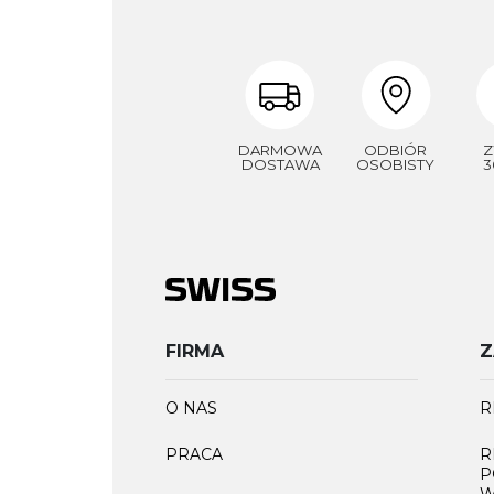
DARMOWA
ODBIÓR
Z
DOSTAWA
OSOBISTY
3
FIRMA
Z
O NAS
R
PRACA
R
P
W