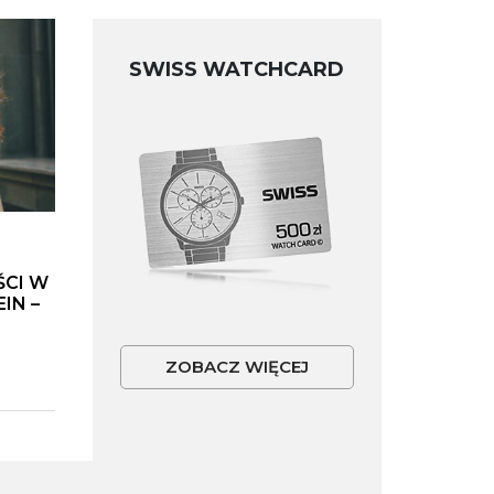
SWISS WATCHCARD
ŚCI W
IN –
ZOBACZ WIĘCEJ