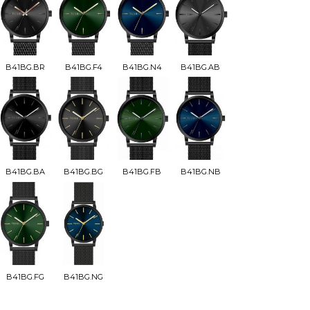
B41BG.BR
B41BG.F4
B41BG.N4
B41BG.AB
B41BG.BA
B41BG.BG
B41BG.FB
B41BG.NB
B41BG.FG
B41BG.NG