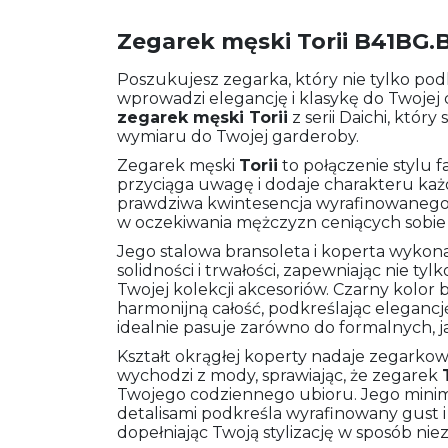
Zegarek męski Torii B41BG.
Poszukujesz zegarka, który nie tylko podk
wprowadzi elegancję i klasykę do Twojej 
zegarek męski
Torii
z serii Daichi, któr
wymiaru do Twojej garderoby.
Zegarek męski
Torii
to połączenie stylu f
przyciąga uwagę i dodaje charakteru każd
prawdziwa kwintesencja wyrafinowanego sm
w oczekiwania mężczyzn ceniących sobie 
Jego stalowa bransoleta i koperta wykona
solidności i trwałości, zapewniając nie tyl
Twojej kolekcji akcesoriów. Czarny kolor b
harmonijną całość, podkreślając elegancj
idealnie pasuje zarówno do formalnych, jak
Kształt okrągłej koperty nadaje zegarkow
wychodzi z mody, sprawiając, że zegarek
Twojego codziennego ubioru. Jego minim
detalisami podkreśla wyrafinowany gust i
dopełniając Twoją stylizację w sposób nie