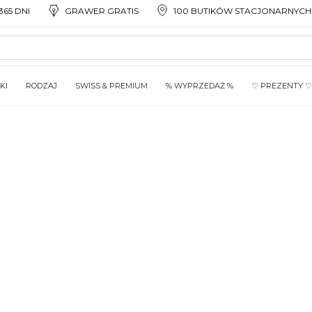
65 DNI
GRAWER GRATIS
100 BUTIKÓW STACJONARNYCH
KI
RODZAJ
SWISS & PREMIUM
% WYPRZEDAŻ %
♡ PREZENTY ♡