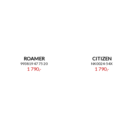
ROAMER
CITIZEN
993819 47 75 20
NK0024-54X
1 790,-
1 790,-