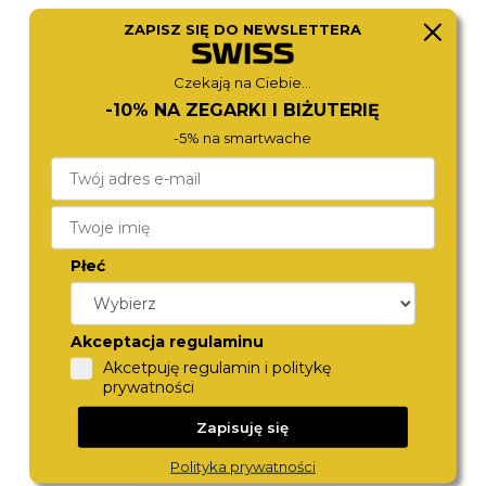
ZAPISZ SIĘ DO NEWSLETTERA
BOSS
CITIZEN
1513923
CB5004-59W
Czekają na Ciebie...
2 280,-
2 270,-
-10% NA ZEGARKI I BIŻUTERIĘ
-5% na smartwache
Płeć
Akceptacja regulaminu
Akcetpuję regulamin i politykę
CITIZEN
ROAMER
prywatności
CB5925-82X
513821 41 75 50
2 390,-
1 890,-
Zapisuję się
Polityka prywatności