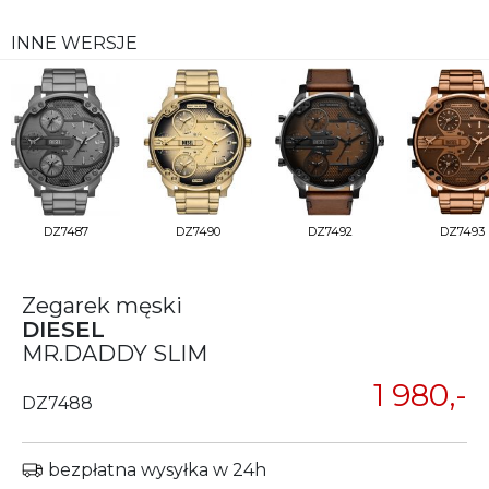
INNE WERSJE
DZ7487
DZ7490
DZ7492
DZ7493
Zegarek męski
DIESEL
MR.DADDY SLIM
1 980,-
DZ7488
bezpłatna wysyłka w 24h