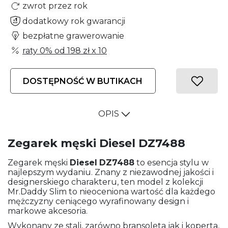
zwrot przez rok
dodatkowy rok gwarancji
bezpłatne grawerowanie
raty 0% od
198 zł
x 10
DOSTĘPNOŚĆ W BUTIKACH
OPIS
Zegarek męski Diesel DZ7488
Zegarek męski
Diesel
DZ7488
to esencja stylu w
najlepszym wydaniu. Znany z niezawodnej jakości i
designerskiego charakteru, ten model z kolekcji
Mr.Daddy Slim to nieoceniona wartość dla każdego
mężczyzny ceniącego wyrafinowany design i
markowe akcesoria.
Wykonany ze stali, zarówno bransoleta jak i koperta,