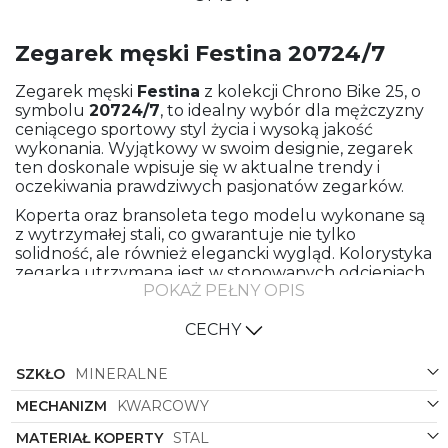
Zegarek męski Festina 20724/7
Zegarek męski
Festina
z kolekcji Chrono Bike 25, o
symbolu
20724/7
, to idealny wybór dla mężczyzny
ceniącego sportowy styl życia i wysoką jakość
wykonania. Wyjątkowy w swoim designie, zegarek
ten doskonale wpisuje się w aktualne trendy i
oczekiwania prawdziwych pasjonatów zegarków.
Koperta oraz bransoleta tego modelu wykonane są
z wytrzymałej stali, co gwarantuje nie tylko
solidność, ale również elegancki wygląd. Kolorystyka
zegarka utrzymana jest w stonowanych odcieniach
POKAŻ PEŁNY OPIS
stalowego, co nadaje mu nowoczesnego
charakteru i sprawia, że jest doskonałym
uzupełnieniem każdej męskiej stylizacji.
CECHY
Czarna tarcza zegarka świetnie kontrastuje z
SZKŁO
MINERALNE
odcieniem stali, co nadaje mu dynamicznego i
nowoczesnego wyglądu. Wskazówki oraz indeksy
MECHANIZM
KWARCOWY
godzin zegarka zostały wyraźnie zaznaczone, co
ułatwia odczyt godziny nawet w trudniejszych
MATERIAŁ KOPERTY
STAL