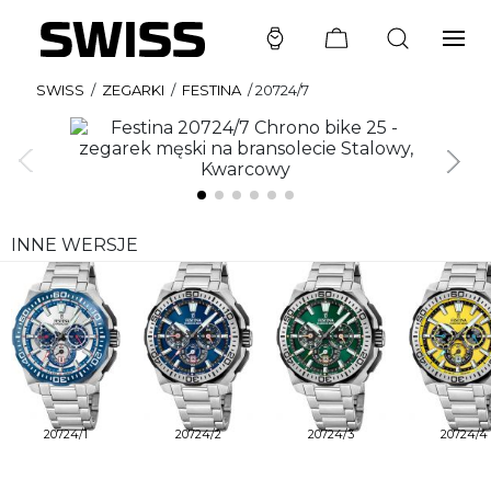
SWISS
/
ZEGARKI
/
FESTINA
/
20724/7
INNE WERSJE
20724/1
20724/2
20724/3
20724/4