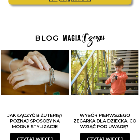
JAK ŁĄCZYĆ BIŻUTERIĘ?
WYBÓR PIERWSZEGO
POZNAJ SPOSOBY NA
ZEGARKA DLA DZIECKA. CO
MODNE STYLIZACJE
WZIĄĆ POD UWAGĘ?
CZYTAJ WIĘCEJ
CZYTAJ WIĘCEJ