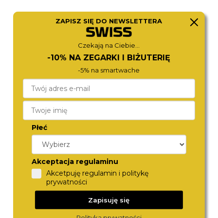
ZAPISZ SIĘ DO NEWSLETTERA
CITIZEN
CITIZEN
Czekają na Ciebie...
NJ0190-51E
CA4630-53E
980,-
1 090,-
-10% NA ZEGARKI I BIŻUTERIĘ
-5% na smartwache
Płeć
Akceptacja regulaminu
Akcetpuję regulamin i politykę
prywatności
CITIZEN
CITIZEN
NH9131-73A
NJ0210-56A
Zapisuję się
890,-
1 180,-
Polityka prywatności