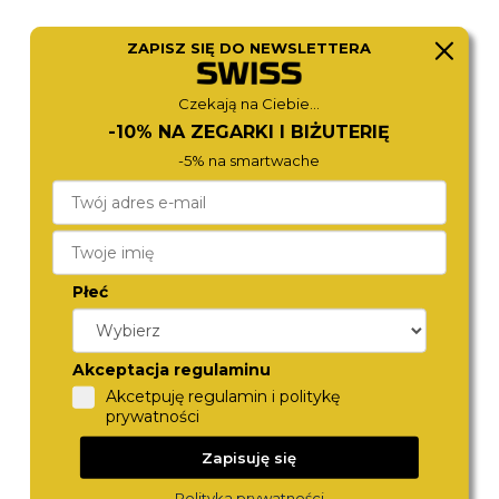
ZAPISZ SIĘ DO NEWSLETTERA
CITIZEN
ROAMER
Czekają na Ciebie...
NJ0150-81Z
969845 41 95 20
1 490,-
1 590,-
-10% NA ZEGARKI I BIŻUTERIĘ
-5% na smartwache
Płeć
Akceptacja regulaminu
Akcetpuję regulamin i politykę
prywatności
CITIZEN
VOSTOK EUROPE
JP2007-17W
NH34-575C719
Zapisuję się
1 980,-
4 580,-
Polityka prywatności