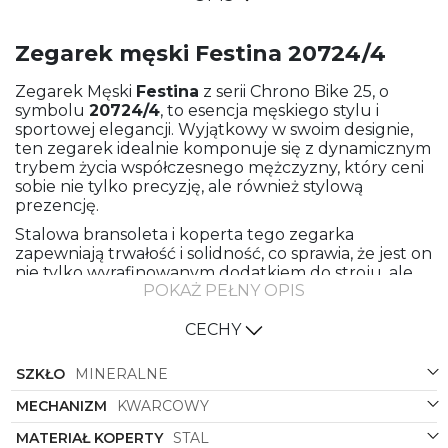
Zegarek męski Festina 20724/4
Zegarek Męski
Festina
z serii Chrono Bike 25, o
symbolu
20724/4
, to esencja męskiego stylu i
sportowej elegancji. Wyjątkowy w swoim designie,
ten zegarek idealnie komponuje się z dynamicznym
trybem życia współczesnego mężczyzny, który ceni
sobie nie tylko precyzję, ale również stylową
prezencję.
Stalowa bransoleta i koperta tego zegarka
zapewniają trwałość i solidność, co sprawia, że jest on
nie tylko wyrafinowanym dodatkiem do stroju, ale
POKAŻ PEŁNY OPIS
także funkcjonalnym narzędziem codziennego
użytku. Klasyczny, okrągły kształt koperty
doskonale współgra z nowoczesnym designem,
CECHY
nadając zegarkowi uniwersalny charakter, który
idealnie sprawdza się zarówno w codziennych
SZKŁO
MINERALNE
stylizacjach, jak i podczas bardziej formalnych okazji.
MECHANIZM
KWARCOWY
Kolorystyka tego modelu to połączenie stylowego
stalowego wykończenia bransolety i koperty z
MATERIAŁ KOPERTY
STAL