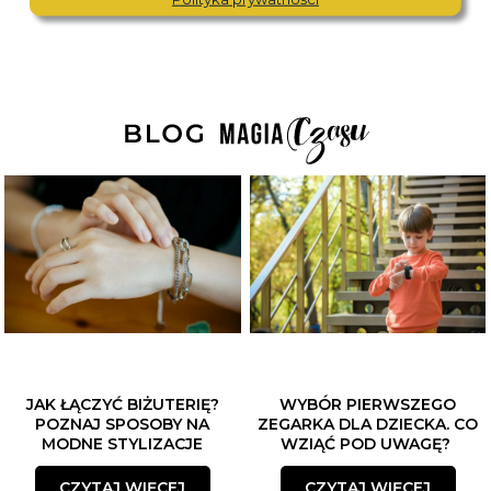
JAK ŁĄCZYĆ BIŻUTERIĘ?
WYBÓR PIERWSZEGO
POZNAJ SPOSOBY NA
ZEGARKA DLA DZIECKA. CO
MODNE STYLIZACJE
WZIĄĆ POD UWAGĘ?
CZYTAJ WIĘCEJ
CZYTAJ WIĘCEJ