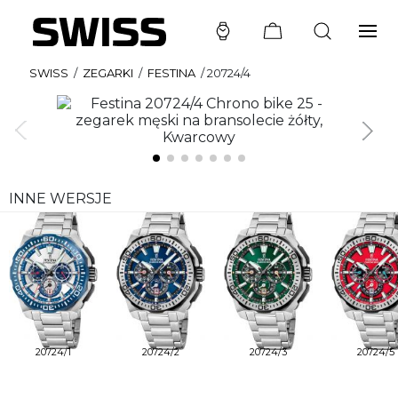
SWISS
/
ZEGARKI
/
FESTINA
/
20724/4
INNE WERSJE
20724/1
20724/2
20724/3
20724/5