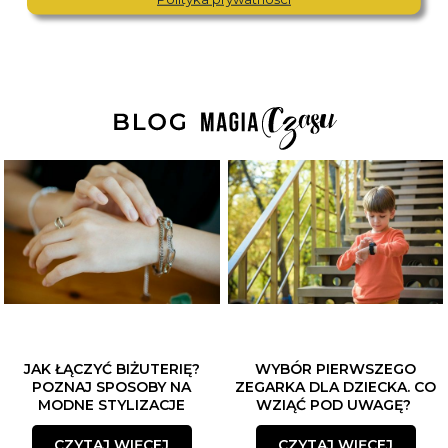
JAK ŁĄCZYĆ BIŻUTERIĘ?
WYBÓR PIERWSZEGO
POZNAJ SPOSOBY NA
ZEGARKA DLA DZIECKA. CO
MODNE STYLIZACJE
WZIĄĆ POD UWAGĘ?
CZYTAJ WIĘCEJ
CZYTAJ WIĘCEJ