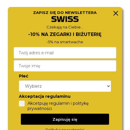
ZAPISZ SIĘ DO NEWSLETTERA
CITIZEN
CALVIN KLEIN
Czekają na Ciebie...
NY4058-79XC
25200561
980,-
890,-
-10% NA ZEGARKI I BIŻUTERIĘ
-5% na smartwache
Płeć
Akceptacja regulaminu
Akcetpuję regulamin i politykę
prywatności
TOMMY HILFIGER
CALVIN KLEIN
1792279
25200545
Zapisuję się
890,-
870,-
Polityka prywatności