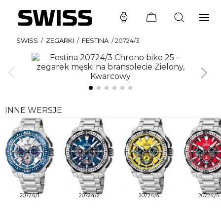
SWISS
/
ZEGARKI
/
FESTINA
/
20724/3
INNE WERSJE
20724/1
20724/2
20724/4
20724/5