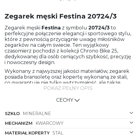
Zegarek męski Festina 20724/3
Zegarek męski
Festina
z symbolu
20724/3
to
perfekcyjne połączenie elegancji i sportowego stylu,
które z pewnością przyciągnie uwagę miłośników
zegarków na całym świecie. Ten wyjątkowy
czasomierz pochodzi z kolekcji Chrono Bike 25,
dedykowanej dla osób ceniących szybkość, precyzję
i nowoczesny design.
Wykonany z najwyższej jakości materiałów, zegarek
posiada bransoletę oraz kopertę wykonaną ze stali,
co gwarantuje nie tylko wytrzymałość, ale także
POKAŻ PEŁNY OPIS
elegancki wygląd, który pasuje zarówno do
sportowych stylizacji, jak i bardziej formalnych
outfitów. Kolorystyka bransolety oraz koperty
CECHY
utrzymana jest w stalowym odcieniu, dodając
zegarkowi nowoczesnego charakteru i
SZKŁO
MINERALNE
uniwersalnego wyglądu.
MECHANIZM
KWARCOWY
Tarcza zegarka w kolorze zielonym z czarnymi
akcentami doskonale komponuje się z resztą
MATERIAŁ KOPERTY
STAL