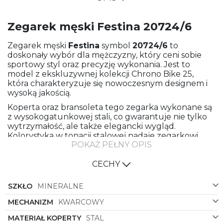
Zegarek męski Festina 20724/6
Zegarek męski
Festina
symbol
20724/6
to
doskonały wybór dla mężczyzny, który ceni sobie
sportowy styl oraz precyzję wykonania. Jest to
model z ekskluzywnej kolekcji Chrono Bike 25,
która charakteryzuje się nowoczesnym designem i
wysoką jakością.
Koperta oraz bransoleta tego zegarka wykonane są
z wysokogatunkowej stali, co gwarantuje nie tylko
wytrzymałość, ale także elegancki wygląd.
Kolorystyka w tonacji stalowej nadaje zegarkowi
POKAŻ PEŁNY OPIS
nowoczesnego charakteru, który doskonale
komponuje się zarówno z codziennymi stylizacjami,
jak i sportowym outfitem.
CECHY
Zegarek posiada okrągłą kopertę, której kształt jest
SZKŁO
MINERALNE
uniwersalny i pasuje do każdego nadgarstka. Tarcza
w kolorze zielonym i czarnym nadaje zegarkowi
MECHANIZM
KWARCOWY
indywidualnego charakteru, czyniąc go niezwykle
atrakcyjnym wizualnie.
MATERIAŁ KOPERTY
STAL