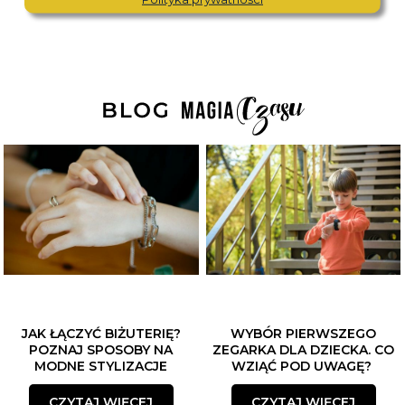
JAK ŁĄCZYĆ BIŻUTERIĘ?
WYBÓR PIERWSZEGO
POZNAJ SPOSOBY NA
ZEGARKA DLA DZIECKA. CO
MODNE STYLIZACJE
WZIĄĆ POD UWAGĘ?
CZYTAJ WIĘCEJ
CZYTAJ WIĘCEJ