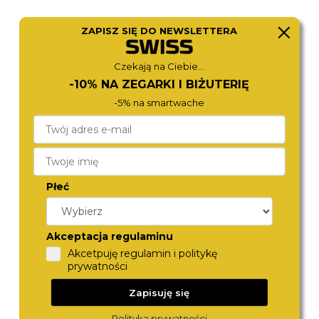
ZAPISZ SIĘ DO NEWSLETTERA
CITIZEN
CALVIN KLEIN
Czekają na Ciebie...
NY4058-79XC
25200561
980,-
890,-
-10% NA ZEGARKI I BIŻUTERIĘ
-5% na smartwache
Płeć
Akceptacja regulaminu
Akcetpuję regulamin i politykę
prywatności
TOMMY HILFIGER
CALVIN KLEIN
1792279
25200545
Zapisuję się
890,-
870,-
Polityka prywatności