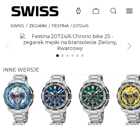
SWISS
/
ZEGARKI
/
FESTINA
/
20724/6
INNE WERSJE
20724/1
20724/2
20724/3
20724/4