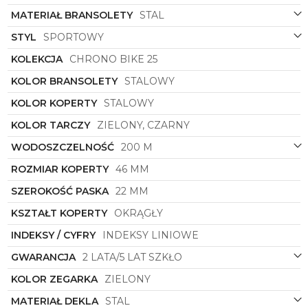
Funkcje tego modelu są równie imponujące, jak
MATERIAŁ BRANSOLETY
STAL
jego wygląd. Chronograf pozwala na precyzyjne
mierzenie czasu, co szczególnie docenią miłośnicy
STYL
SPORTOWY
sportu i aktywności fizycznej. Dodatkowo, zegarek
KOLEKCJA
CHRONO BIKE 25
wyposażony jest w datownik, który pozwala na
śledzenie daty z dokładnością.
KOLOR BRANSOLETY
STALOWY
Zegarek męski
Festina
z symbolu
20724/6
to
KOLOR KOPERTY
STALOWY
propozycja dla mężczyzn, którzy cenią sobie styl,
precyzję oraz wysoką jakość wykonania. To nie tylko
KOLOR TARCZY
ZIELONY, CZARNY
praktyczny dodatek, ale także modny akcent, który
WODOSZCZELNOŚĆ
200 M
podkreśli indywidualny styl każdego mężczyzny.
Bądź na czasie i postaw na zegarek, który spełni
ROZMIAR KOPERTY
46 MM
wszystkie twoje oczekiwania!
SZEROKOŚĆ PASKA
22 MM
KSZTAŁT KOPERTY
OKRĄGŁY
INDEKSY / CYFRY
INDEKSY LINIOWE
GWARANCJA
2 LATA/5 LAT SZKŁO
KOLOR ZEGARKA
ZIELONY
MATERIAŁ DEKLA
STAL