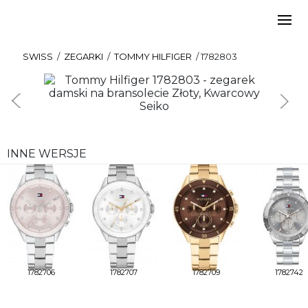
SWISS
/
ZEGARKI
/
TOMMY HILFIGER
/
1782803
INNE WERSJE
1782706
1782707
1782709
1782742