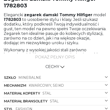
1782803
Elegancki
zegarek damski
Tommy Hilfiger
model
1782803
to uosobienie stylu i klasy. Jeśli szukasz
dodatku, który podkreśli Twoją indywidualność i
gust, ten model na pewno spełni Twoje oczekiwania.
Zegarek ten idealnie pasuje do kobiecych stylizacji,
zarówno na co dzień, jak i na większe okazje,
dodając im niezwykłego uroku i szyku.
Wykonany z wysokiej jakości stali zarówno
bransoleta, jak i koperta prezentują się niezwykle
POKAŻ PEŁNY OPIS
elegancko i trwałe. Kolor złoty dodaje zegarkowi
wyjątkowego blasku i luksusowego charakteru.
CECHY
Niezwykle modne połączenie kolorystyczne
koperty, bransolety i tarczy w złotym odcieniu
SZKŁO
MINERALNE
nadaje zegarkowi oryginalności oraz pozwala
wyróżnić się z tłumu.
MECHANIZM
KWARCOWY, SEIKO
Kształt okrągłej koperty jest klasyczny i
MATERIAŁ KOPERTY
STAL
ponadczasowy, co sprawia, że zegarek łatwo
dopasowuje się do różnych stylizacji, zarówno do
MATERIAŁ BRANSOLETY
STAL
codziennych, jak i eleganckich. Doskonale
komponuje się zarówno z casualowymi jeansami i
STYL
FASHION