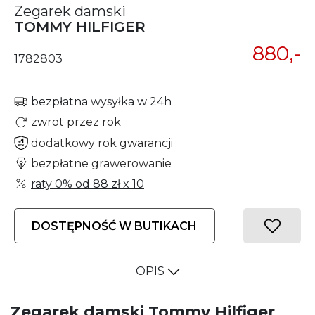
Zegarek damski
TOMMY HILFIGER
880,-
1782803
bezpłatna wysyłka w 24h
zwrot przez rok
dodatkowy rok gwarancji
bezpłatne grawerowanie
raty 0% od
88 zł
x 10
DOSTĘPNOŚĆ W BUTIKACH
OPIS
Zegarek damski Tommy Hilfiger