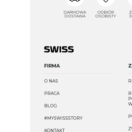
DARMOWA
ODBIÓR
Z
DOSTAWA
OSOBISTY
3
FIRMA
Z
O NAS
R
PRACA
R
P
W
BLOG
P
#MYSWISSSTORY
Z
KONTAKT