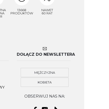
TNA
13668
NAWET
NA
PRODUKTÓW
60 RAT
II
DOŁĄCZ DO NEWSLETTERA
MĘŻCZYZNA
KOBIETA
OWY
OBSERWUJ NAS NA: