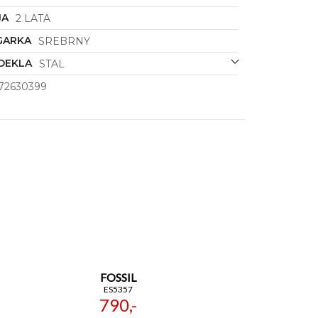
JA
2 LATA
GARKA
SREBRNY
DEKLA
STAL
72630399
FOSSIL
ES5357
790,-