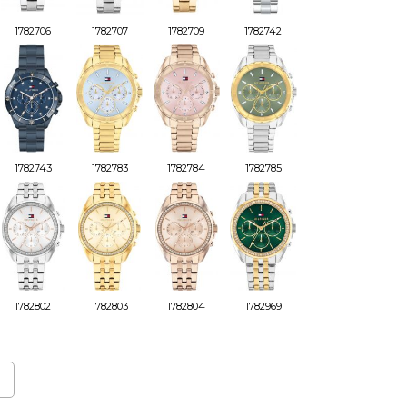
1782706
1782707
1782709
1782742
1782743
1782783
1782784
1782785
1782802
1782803
1782804
1782969