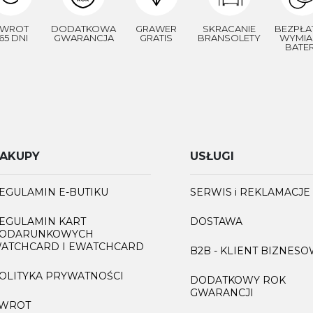
WROT
DODATKOWA
GRAWER
SKRACANIE
BEZPŁA
65 DNI
GWARANCJA
GRATIS
BRANSOLETY
WYMIA
BATER
AKUPY
USŁUGI
EGULAMIN E-BUTIKU
SERWIS i REKLAMACJE
EGULAMIN KART
DOSTAWA
ODARUNKOWYCH
ATCHCARD I EWATCHCARD
B2B - KLIENT BIZNES
OLITYKA PRYWATNOŚCI
DODATKOWY ROK
GWARANCJI
WROT