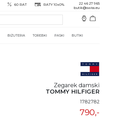
22 46 27 965
60 RAT
RATY 10x0%
butik@swiss.eu
BIŻUTERIA
TOREBKI
PASKI
BUTIKI
Zegarek damski
TOMMY HILFIGER
1782782
790,-