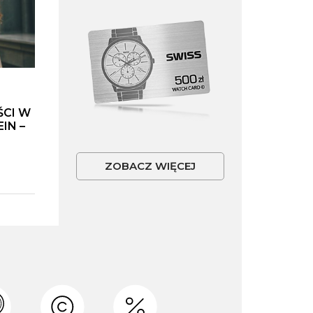
ŚCI W
IN –
ZOBACZ WIĘCEJ