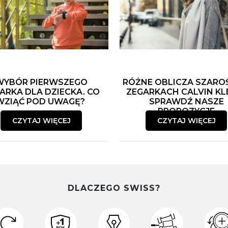
WYBÓR PIERWSZEGO
RÓŻNE OBLICZA SZARO
ARKA DLA DZIECKA. CO
ZEGARKACH CALVIN KLE
WZIĄĆ POD UWAGĘ?
SPRAWDŹ NASZE
PROPOZYCJE
CZYTAJ WIĘCEJ
CZYTAJ WIĘCEJ
DLACZEGO SWISS?