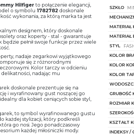
mmy Hilfiger
to połączenie elegancji,
SZKŁO
MI
Model o symbolu
1782782
doskonale
ość wykonania, za którą marka ta jest
MECHANIZ
MATERIAŁ
alnym designem, który doskonale
nsolety oraz koperty - stal - gwarantuje
MATERIAŁ
ek będzie pełnił swoje funkcje przez wiele
STYL
FAS
kość.
KOLOR BR
 koperty, nadaje zegarkowi wyjątkowego
ie komponuje się z różnorodnymi
KOLOR KO
wieczorowymi. Kolor tarczy w odcieniu
 delikatności, nadając mu
KOLOR TA
WODOSZC
egarek doskonale prezentuje się na
cję i wyrafinowany gust noszącej go
GRUBOŚĆ 
idealny dla kobiet ceniących sobie styl,
ROZMIAR 
SZEROKOŚ
egarek, to symbol wyrafinowanego gustu
każdej stylizacji, który podkreśli
KSZTAŁT 
 która go nosi. Jego ponadczasowy
cesorium każdej miłośniczki mody.
INDEKSY / 