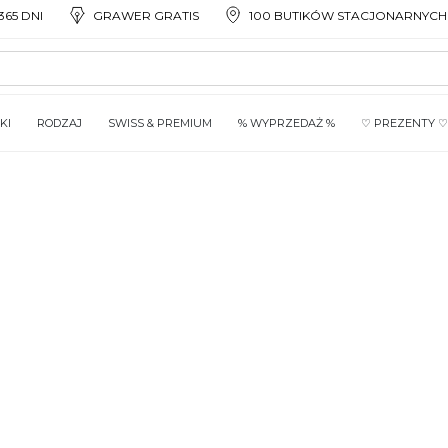
65 DNI
GRAWER GRATIS
100 BUTIKÓW STACJONARNYCH
KI
RODZAJ
SWISS & PREMIUM
% WYPRZEDAŻ %
♡ PREZENTY ♡