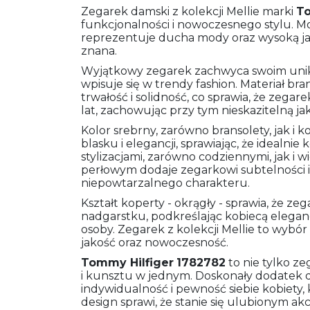
Zegarek damski z kolekcji Mellie marki
To
funkcjonalności i nowoczesnego stylu. 
reprezentuje ducha mody oraz wysoką jak
znana.
Wyjątkowy zegarek zachwyca swoim unik
wpisuje się w trendy fashion. Materiał bra
trwałość i solidność, co sprawia, że zegar
lat, zachowując przy tym nieskazitelną ja
Kolor srebrny, zarówno bransolety, jak i
blasku i elegancji, sprawiając, że idealn
stylizacjami, zarówno codziennymi, jak i 
perłowym dodaje zegarkowi subtelności i
niepowtarzalnego charakteru.
Kształt koperty - okrągły - sprawia, że z
nadgarstku, podkreślając kobiecą elegan
osoby. Zegarek z kolekcji Mellie to wybór 
jakość oraz nowoczesność.
Tommy Hilfiger
1782782
to nie tylko z
i kunsztu w jednym. Doskonały dodatek do 
indywidualność i pewność siebie kobiety,
design sprawi, że stanie się ulubionym ak