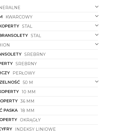
NERALNE
M
KWARCOWY
 KOPERTY
STAL
 BRANSOLETY
STAL
HION
ANSOLETY
SREBRNY
PERTY
SREBRNY
RCZY
PERŁOWY
ZELNOŚĆ
50 M
KOPERTY
10 MM
KOPERTY
36 MM
Ć PASKA
18 MM
KOPERTY
OKRĄGŁY
CYFRY
INDEKSY LINIOWE