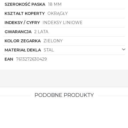
SZEROKOŚĆ PASKA
18 MM
zachwyci Cię swoim wyglądem i funkcjonalnością.
Pozwól sobie na odrobinę luksusu i wybierz ten
KSZTAŁT KOPERTY
OKRĄGŁY
doskonały czasomierz, który stanie się nieodłącznym
elementem Twojej garderoby i podkreśli Twój
INDEKSY / CYFRY
INDEKSY LINIOWE
niepowtarzalny styl.
GWARANCJA
2 LATA
KOLOR ZEGARKA
ZIELONY
MATERIAŁ DEKLA
STAL
EAN
7613272630429
PODOBNE PRODUKTY