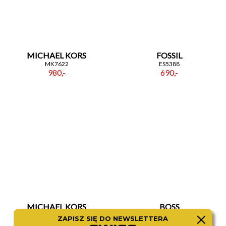
MICHAEL KORS
FOSSIL
MK7622
ES5388
980,-
690,-
MICHAEL KORS
BOSS
MK4737
1502785
ZAPISZ SIĘ DO NEWSLETTERA
980,-
980,-