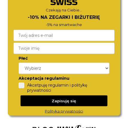
Czekają na Ciebie...
-10% NA ZEGARKI I BIŻUTERIĘ
-5% na smartwache
Płeć
FOSSIL
MICHAEL KORS
Akceptacja regulaminu
ES5493
MK4986
780,-
980,-
Akcetpuję regulamin i politykę
prywatności
Zapisuję się
Polityka prywatności