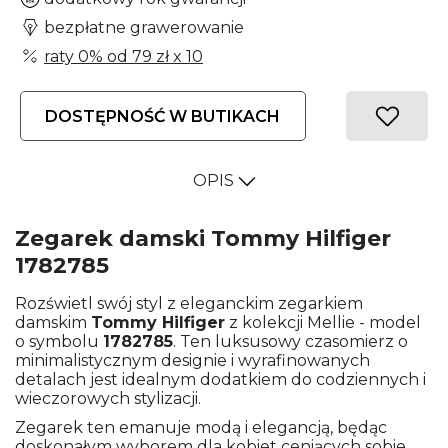
bezpłatne grawerowanie
raty 0% od
79 zł
x 10
DOSTĘPNOŚĆ W BUTIKACH
OPIS
Zegarek damski Tommy Hilfiger
1782785
Rozświetl swój styl z eleganckim zegarkiem
damskim
Tommy Hilfiger
z kolekcji Mellie - model
o symbolu
1782785
. Ten luksusowy czasomierz o
minimalistycznym designie i wyrafinowanych
detalach jest idealnym dodatkiem do codziennych i
wieczorowych stylizacji.
Zegarek ten emanuje modą i elegancją, będąc
doskonałym wyborem dla kobiet ceniących sobie