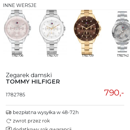
INNE WERSJE
1782706
1782707
1782709
1782742
Zegarek damski
TOMMY HILFIGER
790,-
1782785
bezpłatna wysyłka w 48-72h
zwrot przez rok
dodatkowy rok gwarancji