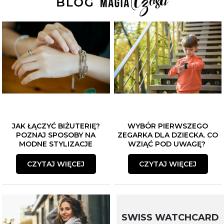
JAK ŁĄCZYĆ BIŻUTERIĘ?
WYBÓR PIERWSZEGO
POZNAJ SPOSOBY NA
ZEGARKA DLA DZIECKA. CO
MODNE STYLIZACJE
WZIĄĆ POD UWAGĘ?
CZYTAJ WIĘCEJ
CZYTAJ WIĘCEJ
SWISS WATCHCARD