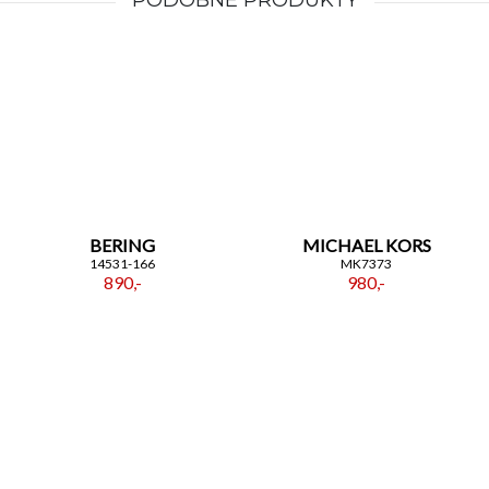
PODOBNE PRODUKTY
BERING
MICHAEL KORS
14531-166
MK7373
890,-
980,-