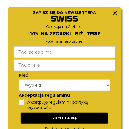
ZAPISZ SIĘ DO NEWSLETTERA
CALVIN KLEIN
TOMMY HILFIGER
Czekają na Ciebie...
25200105
1782810
890,-
880,-
-10% NA ZEGARKI I BIŻUTERIĘ
-5% na smartwache
Płeć
Akceptacja regulaminu
Akcetpuję regulamin i politykę
prywatności
BERING
BERING
11435-132
14539-166
880,-
890,-
Zapisuję się
Polityka prywatności