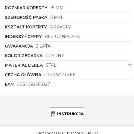
prestiż marki. Dla kobiet ceniących sobie unikatowe
ROZMIAR KOPERTY
15 MM
akcesoria i dbających o każdy detal swojego
wyglądu, ten zegarek będzie doskonałym
SZEROKOŚĆ PASKA
6 MM
wyborem, podkreślając ich indywidualny styl i
wyrafinowany gust.
KSZTAŁT KOPERTY
OKRĄGŁY
INDEKSY / CYFRY
BEZ OZNACZEŃ
GWARANCJA
2 LATA
KOLOR ZEGARKA
CZARNY
MATERIAŁ DEKLA
STAL
CECHA GŁÓWNA
PIERŚCIONEK
EAN
4064092366327
INSTRUKCJA