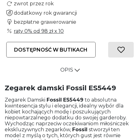
zwrot przez rok
dodatkowy rok gwarancji
bezpłatne grawerowanie
raty 0% od
98 zł
x 10
DOSTĘPNOŚĆ W BUTIKACH
OPIS
Zegarek damski Fossil ES5449
Zegarek Damski
Fossil
ES5449
to absolutna
kwintesencja stylu i elegancji, idealny wybór dla
kobiet kochających modę i poszukujących
niepowtarzalnego dodatku do swojej garderoby.
Wychodząc naprzeciw oczekiwaniom miłośniczek
ekskluzywnych zegarków,
Fossil
stworzył ten
model z myślą o tych, których gust jest równie