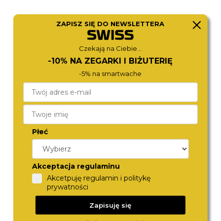
ZAPISZ SIĘ DO NEWSLETTERA
ROSEFIELD
CALVIN KLEIN
Czekają na Ciebie...
OCWSS-O41
25100171
590,-
690,-
-10% NA ZEGARKI I BIŻUTERIĘ
-5% na smartwache
Płeć
Akceptacja regulaminu
Akcetpuję regulamin i politykę
prywatności
BERING
FOSSIL
11022-704
ES2362
Zapisuję się
590,-
690,-