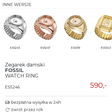
INNE WERSJE
ES5245
ES5247
ES5319
ES5343
Zegarek damski
FOSSIL
WATCH RING
590,-
ES5246
bezpłatna wysyłka w 24h
zwrot przez rok