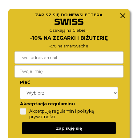
ZAPISZ SIĘ DO NEWSLETTERA
ROSEFIELD
ROSEFIELD
Czekają na Ciebie...
MWGMG-M01
OWDSG-O62
590,-
590,-
-10% NA ZEGARKI I BIŻUTERIĘ
-5% na smartwache
Płeć
Akceptacja regulaminu
Akcetpuję regulamin i politykę
prywatności
ROSEFIELD
ROSEFIELD
OCGSG-O82
STWGSG-ST04
Zapisuję się
590,-
690,-