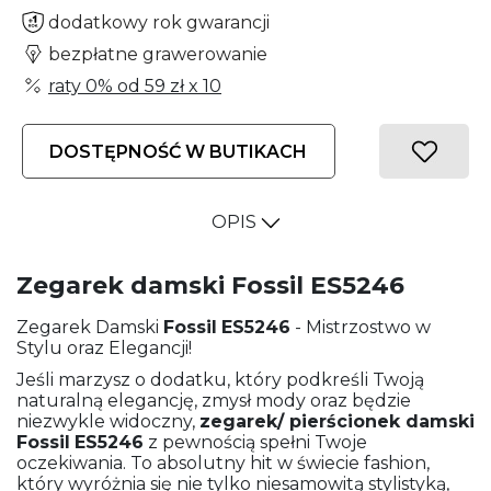
dodatkowy rok gwarancji
bezpłatne grawerowanie
raty 0% od
59 zł
x 10
DOSTĘPNOŚĆ W BUTIKACH
OPIS
Zegarek damski Fossil ES5246
Zegarek Damski
Fossil
ES5246
- Mistrzostwo w
Stylu oraz Elegancji!
Jeśli marzysz o dodatku, który podkreśli Twoją
naturalną elegancję, zmysł mody oraz będzie
niezwykle widoczny,
zegarek/ pierścionek damski
Fossil
ES5246
z pewnością spełni Twoje
oczekiwania. To absolutny hit w świecie fashion,
który wyróżnia się nie tylko niesamowitą stylistyką,