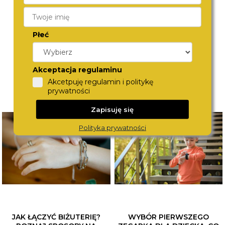
OCGSG-O82
STWGSG-ST04
590,-
690,-
Płeć
Akceptacja regulaminu
Akcetpuję regulamin i politykę
prywatności
Zapisuję się
Polityka prywatności
JAK ŁĄCZYĆ BIŻUTERIĘ?
WYBÓR PIERWSZEGO