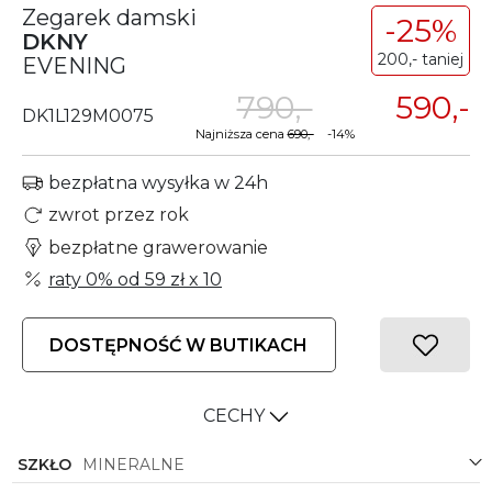
Zegarek damski
-25%
DKNY
200,- taniej
EVENING
790,-
590,-
DK1L129M0075
Najniższa cena
690,-
-14%
bezpłatna wysyłka w 24h
zwrot przez rok
bezpłatne grawerowanie
raty 0% od
59 zł
x 10
DOSTĘPNOŚĆ W BUTIKACH
CECHY
SZKŁO
MINERALNE