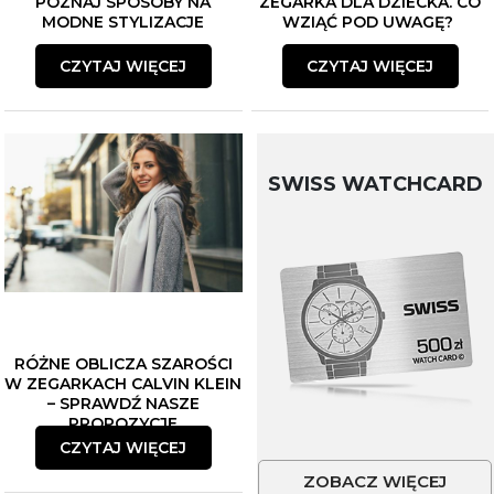
POZNAJ SPOSOBY NA
ZEGARKA DLA DZIECKA. CO
MODNE STYLIZACJE
WZIĄĆ POD UWAGĘ?
CZYTAJ WIĘCEJ
CZYTAJ WIĘCEJ
SWISS WATCHCARD
RÓŻNE OBLICZA SZAROŚCI
W ZEGARKACH CALVIN KLEIN
– SPRAWDŹ NASZE
PROPOZYCJE
CZYTAJ WIĘCEJ
ZOBACZ WIĘCEJ