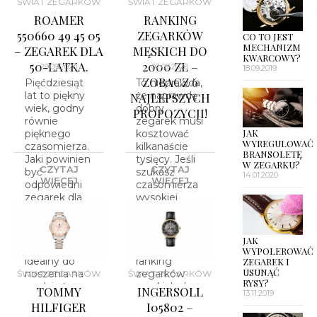
ŚWIAT ZEGARKÓW
ŚWIAT ZEGARKÓW
ROAMER
RANKING
550660 49 45 05
ZEGARKÓW
CO TO JEST
MECHANIZM
– ZEGAREK DLA
MĘSKICH DO
KWARCOWY?
50-LATKA.
2000 ZŁ –
29.09.2020
02.09.2020
18.09.2019
ZOBACZ 6
Pięćdziesiąt
To nieprawda,
lat to piękny
że naprawdę
NAJLEPSZYCH
wiek, godny
dobry
PROPOZYCJI!
równie
zegarek musi
JAK
pięknego
kosztować
WYREGULOWAĆ
czasomierza.
kilkanaście
BRANSOLETĘ
Jaki powinien
tysięcy. Jeśli
W ZEGARKU?
CZYTAJ
CZYTAJ
być
szukasz
14.01.2020
WIĘCEJ
WIĘCEJ
odpowiedni
czasomierza
zegarek dla
wysokiej
50-latka?
jakości w
Roamer
odpowiedniej
550660 49 45
cenie,
JAK
05 będzie
sprawdź nasz
WYPOLEROWAĆ
idealny do
ranking
ZEGAREK I
USUNĄĆ
noszenia na
zegarków
ŚWIAT ZEGARKÓW
ŚWIAT ZEGARKÓW
RYSY?
co dzień.
męskich do
TOMMY
INGERSOLL
13.11.2019
2000 zł.
HILFIGER
I05802 –