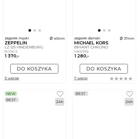
ø
ø
zegarek męski
zegarek damski
40mm
37mm
ZEPPELIN
MICHAEL KORS
LZ 129 HINDENBURG
BRYANT CHRONO
8056-5
MK6356
1 370,-
1 280,-
DO KOSZYKA
DO KOSZYKA
3 wersje
7 wersji
NEW
BEST
BEST
24h
24h