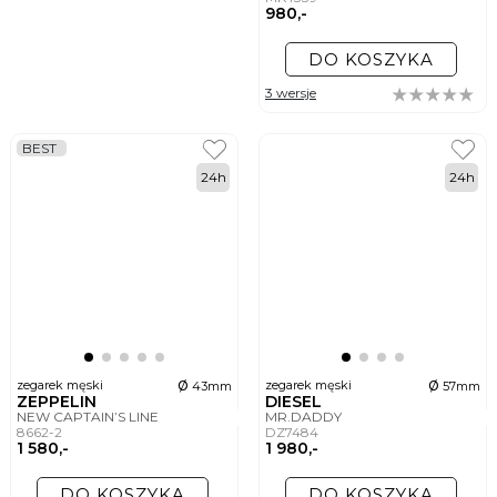
980,-
DO KOSZYKA
3 wersje
BEST
24h
24h
ø
ø
zegarek męski
zegarek męski
43mm
57mm
ZEPPELIN
DIESEL
NEW CAPTAIN’S LINE
MR.DADDY
8662-2
DZ7484
1 580,-
1 980,-
DO KOSZYKA
DO KOSZYKA