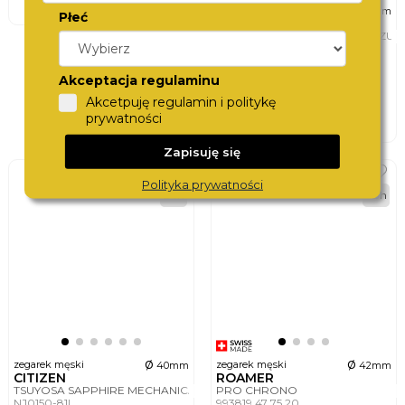
ø
zegarek męski
42mm
Płeć
ZEPPELIN
100 JAHRE MEDITERRANEE AZU
9690-3
2 190,-
Akceptacja regulaminu
DO KOSZYKA
Akcetpuję regulamin i politykę
prywatności
3 wersje
Zapisuję się
BEST
Polityka prywatności
24h
48h
ø
ø
zegarek męski
zegarek męski
40mm
42mm
CITIZEN
ROAMER
TSUYOSA SAPPHIRE MECHANICAL
PRO CHRONO
NJ0150-81L
993819 47 75 20