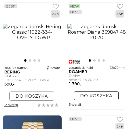
BEST
NEW
BEST
24h
48h
ø
zegarek damski
zegarek damski
22x29mm
22mm
ROAMER
BERING
DIANA
CLASSIC
869847 48 20 20
11022-334-LOVELY-1-GWP
1 790,-
590,-
DO KOSZYKA
DO KOSZYKA
5 wersji
13 wersji
BEST
24h