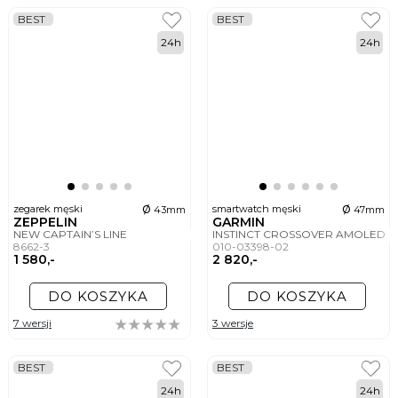
BEST
BEST
24h
24h
ø
ø
zegarek męski
smartwatch męski
43mm
47mm
ZEPPELIN
GARMIN
NEW CAPTAIN’S LINE
INSTINCT CROSSOVER AMOLED T
8662-3
010-03398-02
1 580,-
2 820,-
DO KOSZYKA
DO KOSZYKA
7 wersji
3 wersje
BEST
BEST
24h
24h