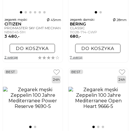
ø
ø
zegarek męski
zegarek damski
45mm
28mm
CITIZEN
BERING
PROMASTER SKY GMT MECHANICAL
CLASSIC
NB6045-51H
11028-714-GWP
3 480,-
680,-
DO KOSZYKA
DO KOSZYKA
2 wersje
7 wersji
BEST
BEST
24h
24h