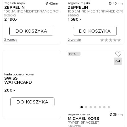
ø
ø
zegarek męski
zegarek męski
42mm
40mm
ZEPPELIN
ZEPPELIN
100 JAHRE MEDITERRANEE POWER RESERVE
100 JAHRE MEDITERRANEE OPE
9690-5
9666-5
2 190,-
1 580,-
DO KOSZYKA
DO KOSZYKA
3 wersje
2 wersje
BEST
24h
karta podarunkowa
SWISS
WATCHCARD
200,-
DO KOSZYKA
ø
zegarek damski
38mm
MICHAEL KORS
PYPER BRACELET
MK4339