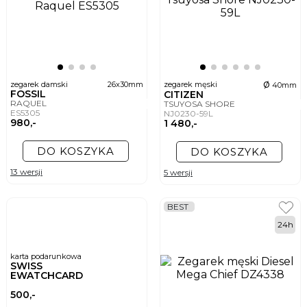
ø
zegarek damski
26x30mm
zegarek męski
40mm
FOSSIL
CITIZEN
RAQUEL
TSUYOSA SHORE
ES5305
NJ0230-59L
980,-
1 480,-
DO KOSZYKA
DO KOSZYKA
13 wersji
5 wersji
BEST
24h
karta podarunkowa
SWISS
EWATCHCARD
500,-