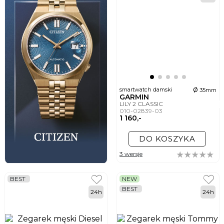
ø
smartwatch damski
35mm
GARMIN
LILY 2 CLASSIC
010-02839-03
1 160,-
DO KOSZYKA
3 wersje
BEST
NEW
BEST
24h
24h