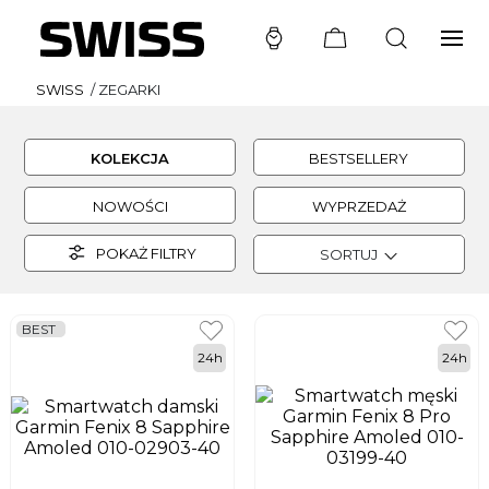
SWISS
/
ZEGARKI
KOLEKCJA
BESTSELLERY
NOWOŚCI
WYPRZEDAŻ
POKAŻ FILTRY
SORTUJ
BEST
24h
24h