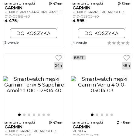
ø
ø
smartwatch męski
smartwatch męski
47mm
51mm
GARMIN
GARMIN
FENIX 8 PRO SAPPHIRE AMOLED
FENIX 8 SAPPHIRE AMOLED
010-03198-40
010-02905-40
4 475,-
4 595,-
DO KOSZYKA
DO KOSZYKA
3 wersje
4 wersje
BEST
24h
48h
ø
ø
smartwatch męski
smartwatch męski
47mm
45mm
GARMIN
GARMIN
FENIX 8 SAPPHIRE AMOLED
VENU 4
010-02904-40
010-03014-03