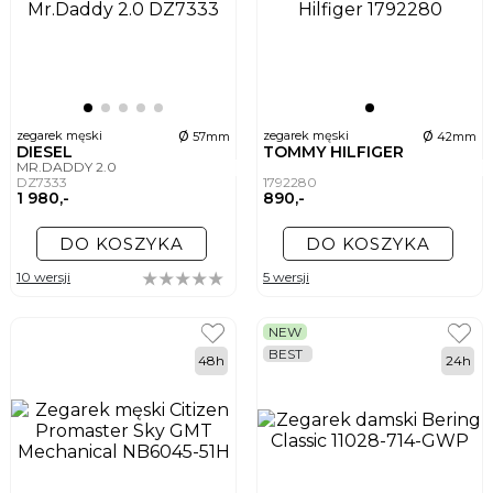
ø
ø
zegarek męski
zegarek męski
57mm
42mm
DIESEL
TOMMY HILFIGER
MR.DADDY 2.0
DZ7333
1792280
1 980,-
890,-
DO KOSZYKA
DO KOSZYKA
10 wersji
5 wersji
NEW
BEST
48h
24h