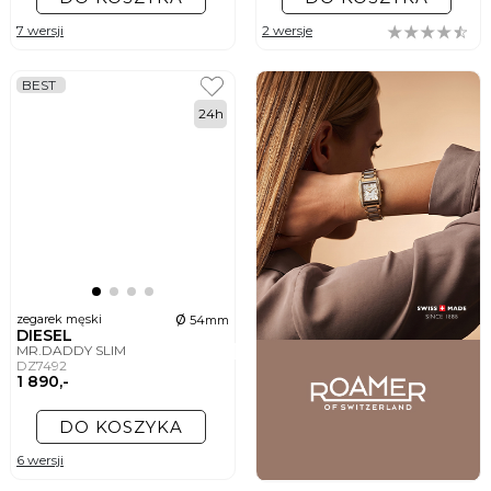
7 wersji
2 wersje
BEST
24h
ø
zegarek męski
54mm
DIESEL
MR.DADDY SLIM
DZ7492
1 890,-
DO KOSZYKA
6 wersji