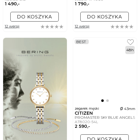
1 490,-
1 790,-
DO KOSZYKA
DO KOSZYKA
12 wersji
12 wersji
BEST
48h
ø
zegarek męski
43mm
CITIZEN
PROMASTER SKY BLUE ANGELS
AT8020-54L
2 590,-
DO KOSZYKA