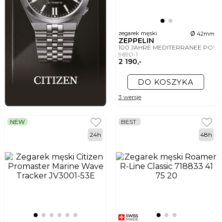
ø
zegarek męski
42mm
ZEPPELIN
100 JAHRE MEDITERRANEE POW
9690-1
2 190,-
DO KOSZYKA
3 wersje
NEW
BEST
24h
48h