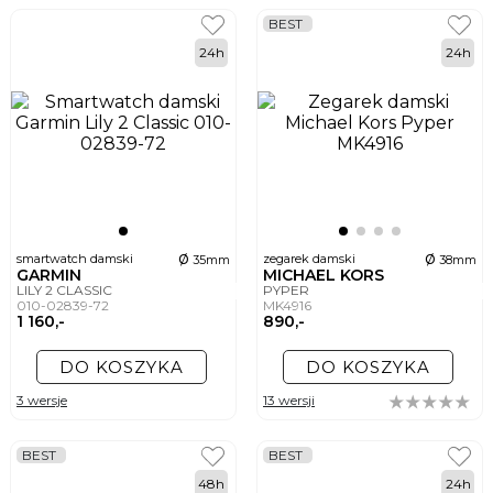
BEST
24h
24h
ø
ø
smartwatch damski
zegarek damski
35mm
38mm
GARMIN
MICHAEL KORS
LILY 2 CLASSIC
PYPER
010-02839-72
MK4916
1 160,-
890,-
DO KOSZYKA
DO KOSZYKA
3 wersje
13 wersji
BEST
BEST
48h
24h