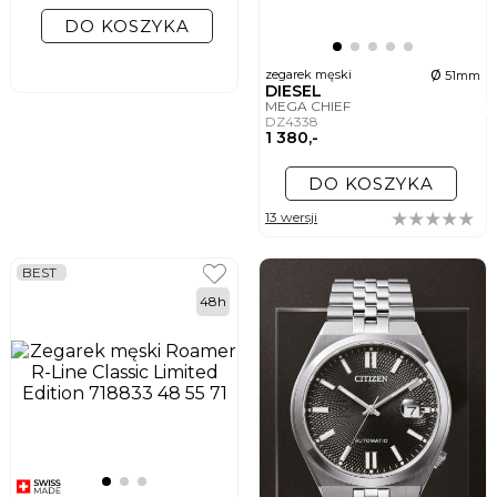
DO KOSZYKA
ø
zegarek męski
51mm
DIESEL
MEGA CHIEF
DZ4338
1 380,-
DO KOSZYKA
13 wersji
BEST
48h