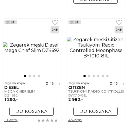
BEST
BEST
24h
24h
ø
ø
zegarek męski
zegarek męski
48mm
43mm
DIESEL
CITIZEN
MEGA CHIEF SLIM
TSUKIYOMI RADIO CONTROLLE
DZ4692
BY1010-81L
1 290,-
2 980,-
DO KOSZYKA
DO KOSZYKA
10 wersji
4 wersje