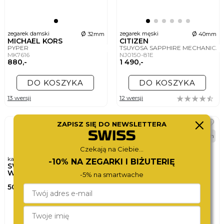
ø
ø
zegarek damski
zegarek męski
32mm
40mm
MICHAEL KORS
CITIZEN
PYPER
TSUYOSA SAPPHIRE MECHANICA
MK7616
NJ0150-81E
880,-
1 490,-
DO KOSZYKA
DO KOSZYKA
13 wersji
12 wersji
BEST
ZAPISZ SIĘ DO NEWSLETTERA
24h
Czekają na Ciebie...
karta podarunkowa
-10% NA ZEGARKI I BIŻUTERIĘ
SWISS
WATCHCARD
-5% na smartwache
500,-
DO KOSZYKA