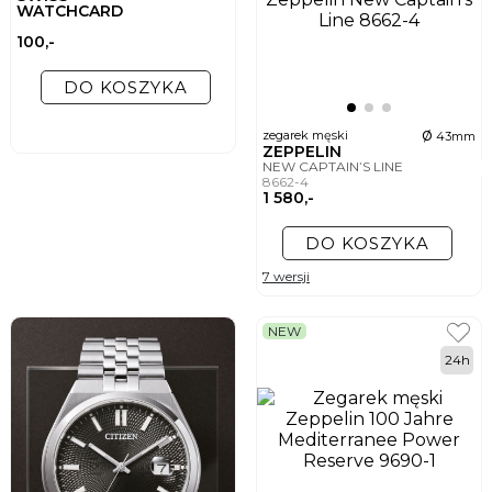
WATCHCARD
100,-
DO KOSZYKA
ø
zegarek męski
43mm
ZEPPELIN
NEW CAPTAIN’S LINE
8662-4
1 580,-
DO KOSZYKA
7 wersji
NEW
24h