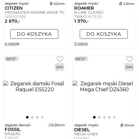
ø
ø
zegarek męski
zegarek męski
42mm
43mm
CITIZEN
ROAMER
PROMASTER MARINE WAVE TRACKER
R-LINE CLASSIC
JV3001-53E
718833 41 75 20
2 670,-
1 370,-
DO KOSZYKA
DO KOSZYKA
4 wersje
11 wersji
BEST
BEST
24h
24h
ø
zegarek damski
23x30mm
zegarek męski
51mm
FOSSIL
DIESEL
RAQUEL
MEGA CHIEF
ES5220
DZ4360