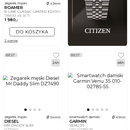
ø
zegarek męski
43mm
ROAMER
R-LINE CLASSIC LIMITED EDITION
718833 48 55 71
1 980,-
DO KOSZYKA
2 wersje
BEST
BEST
24h
48h
ø
ø
zegarek męski
smartwatch damski
54mm
41mm
DIESEL
GARMIN
MR.DADDY SLIM
VENU 3S
DZ7490
010-02785-55