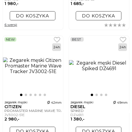
1 980,-
1 685,-
DO KOSZYKA
DO KOSZYKA
6 wersji
NEW
BEST
24h
24h
ø
ø
zegarek męski
zegarek męski
42mm
49mm
CITIZEN
DIESEL
PROMASTER MARINE WAVE TRACKER
SPIKED
JV3002-51E
DZ4691
2 980,-
1 380,-
DO KOSZYKA
DO KOSZYKA