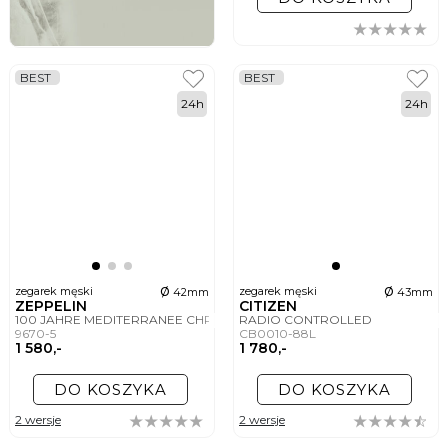
BEST
BEST
24h
24h
ø
ø
zegarek męski
zegarek męski
42mm
43mm
ZEPPELIN
CITIZEN
100 JAHRE MEDITERRANEE CHRONO
RADIO CONTROLLED
9670-5
CB0010-88L
1 580,-
1 780,-
DO KOSZYKA
DO KOSZYKA
2 wersje
2 wersje