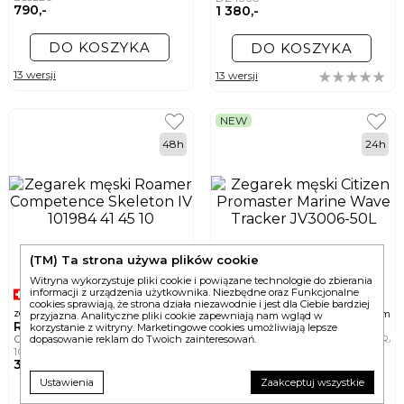
790,-
1 380,-
DO KOSZYKA
DO KOSZYKA
13 wersji
13 wersji
NEW
48h
24h
(TM) Ta strona używa plików cookie
Witryna wykorzystuje pliki cookie i powiązane technologie do zbierania
informacji z urządzenia użytkownika. Niezbędne oraz Funkcjonalne
cookies sprawiają, że strona działa niezawodnie i jest dla Ciebie bardziej
ø
ø
zegarek męski
zegarek męski
43mm
42mm
przyjazna. Analityczne pliki cookie zapewniają nam wgląd w
ROAMER
CITIZEN
korzystanie z witryny. Marketingowe cookies umożliwiają lepsze
COMPETENCE SKELETON IV
PROMASTER MARINE WAVE TRA
dopasowanie reklam do Twoich zainteresowań.
101984 41 45 10
JV3006-50L
3 980,-
2 670,-
Ustawienia
Zaakceptuj wszystkie
DO KOSZYKA
DO KOSZYKA