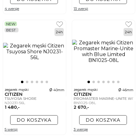
4 wersje
13 wersji
NEW
BEST
24h
24h
ø
ø
zegarek męski
zegarek męski
40mm
46mm
CITIZEN
CITIZEN
TSUYOSA SHORE
PROMASTER MARINE-UNITE WITH
NJ0231-56L
BN1025-08L
1 480,-
2 670,-
DO KOSZYKA
DO KOSZYKA
5 wersji
3 wersje