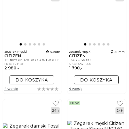
ø
ø
zegarek męski
zegarek męski
43mm
40mm
CITIZEN
CITIZEN
TSUKIYOMI RADIO CONTROLLED MOONPHASE
TSUYOSA 60
BY1018-80E
NK0024-54X
2 980,-
1 790,-
DO KOSZYKA
DO KOSZYKA
4 wersje
4 wersje
NEW
24h
24h