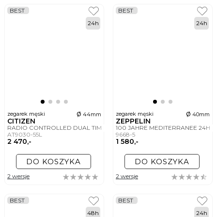
BEST
BEST
24h
24h
ø
ø
zegarek męski
zegarek męski
44mm
40mm
CITIZEN
ZEPPELIN
RADIO CONTROLLED DUAL TIME
100 JAHRE MEDITERRANEE 24H
AT9030-55L
9668-5
2 470,-
1 580,-
DO KOSZYKA
DO KOSZYKA
2 wersje
2 wersje
BEST
BEST
48h
24h