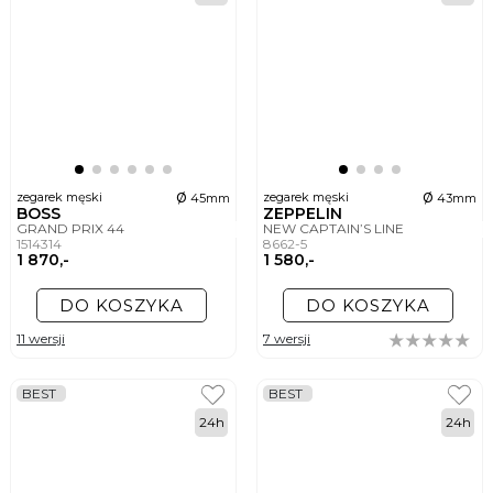
ø
ø
zegarek męski
zegarek męski
45mm
43mm
BOSS
ZEPPELIN
GRAND PRIX 44
NEW CAPTAIN’S LINE
1514314
8662-5
1 870,-
1 580,-
DO KOSZYKA
DO KOSZYKA
11 wersji
7 wersji
BEST
BEST
24h
24h