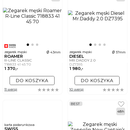
ø
ø
zegarek męski
zegarek męski
43mm
57mm
ROAMER
DIESEL
R-LINE CLASSIC
MR.DADDY 2.0
718833 41 45 70
DZ7395
1 370,-
1 980,-
DO KOSZYKA
DO KOSZYKA
11 wersji
10 wersji
BEST
48h
karta podarunkowa
SWISS