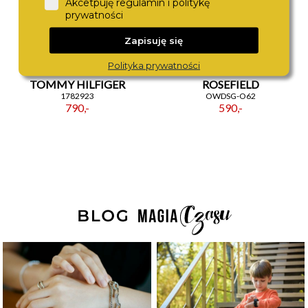
Akcetpuję regulamin i politykę
prywatności
Zapisuję się
Polityka prywatności
TOMMY HILFIGER
ROSEFIELD
1782923
OWDSG-O62
790,-
590,-