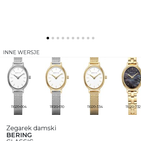
INNE WERSJE
11020-004
11020-010
11020-334
11020-732
Zegarek damski
BERING