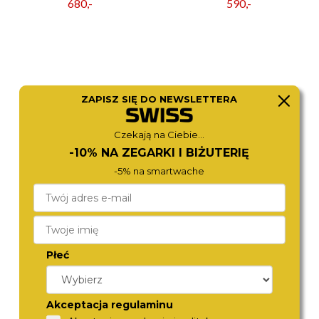
680,-
590,-
ZAPISZ SIĘ DO NEWSLETTERA
Czekają na Ciebie...
-10% NA ZEGARKI I BIŻUTERIĘ
-5% na smartwache
ROSEFIELD
FOSSIL
MWGMG-M01
ES5220
590,-
790,-
Płeć
Akceptacja regulaminu