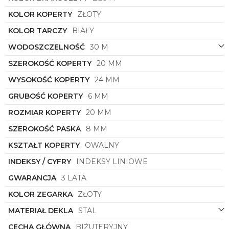
kobiet ceniących wysoką jakość wykonania, dbałość
o detal oraz wyjątkowy design. Pozwól sobie na
KOLOR KOPERTY
ZŁOTY
odrobinę luksusu i elegancji, sięgając po ten
KOLOR TARCZY
BIAŁY
urokliwy zegarek, który stanie się nieodłącznym
elementem Twojego codziennego looku.
WODOSZCZELNOŚĆ
30 M
SZEROKOŚĆ KOPERTY
20 MM
WYSOKOŚĆ KOPERTY
24 MM
GRUBOŚĆ KOPERTY
6 MM
ROZMIAR KOPERTY
20 MM
SZEROKOŚĆ PASKA
8 MM
KSZTAŁT KOPERTY
OWALNY
INDEKSY / CYFRY
INDEKSY LINIOWE
GWARANCJA
3 LATA
KOLOR ZEGARKA
ZŁOTY
MATERIAŁ DEKLA
STAL
CECHA GŁÓWNA
BIŻUTERYJNY