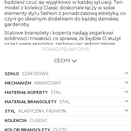
będziesz czuć się wyjątkowo w każdej sytuacji. Ten
model z kolekcji Classic doskonale łączy w sobie
elementy stylu fashion z ponadczasową estetyką, co
czyni go idealnym dodatkiem do każdej damskiej
garderoby.
Stalowe bransolety i koperta nadają zegarkowi
solidności i trwałości, co sprawia, że będzie Ci służył
przez wiele sezonów, zachowując jednocześnie
POKAŻ PEŁNY OPIS
nieskazitelną prezencję. W kolorze złotym, zarówno
bransoleta, jak i koperta, emanują subtelnością i
luksusem, dodając Twojemu stylowi szczyptę
CECHY
wyrafinowania.
SZKŁO
SZAFIROWE
Biała tarcza z delikatnymi detalami stanowi idealne
tło dla złotych indeksów i wskazówek, które
MECHANIZM
KWARCOWY
doskonale kontrastują i dodają zegarkowi
eleganckiego charakteru. Kształt okrągłej koperty
MATERIAŁ KOPERTY
STAL
jest uniwersalny i ponadczasowy, pasując do
MATERIAŁ BRANSOLETY
STAL
różnorodnych stylizacji i podkreślając kobiecą
delikatność nadgarstka.
STYL
KLASYCZNY, FASHION
Zegarek
Bering
11020-734
to nie tylko praktyczny
KOLEKCJA
CLASSIC
dodatek do codziennego ubioru, ale także wyraz
indywidualnego stylu i gustu. Doskonały wybór dla
KOLOR BRANSOLETY
ZŁOTY