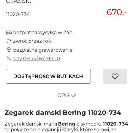
CLASSIC
670,-
11020-734
bezpłatna wysyłka w 24h
zwrot przez rok
bezpłatne grawerowanie
raty 0% od
67 zł
x 10
DOSTĘPNOŚĆ W BUTIKACH
OPIS
Zegarek damski Bering 11020-734
Zegarek damski marki
Bering
o symbolu
11020-734
to połączenie elegancji i klasyki, które sprawi, że