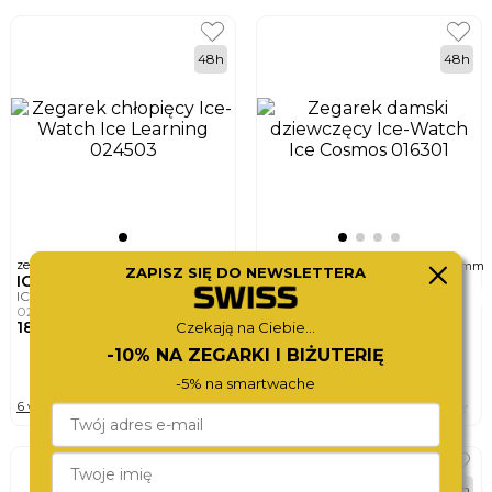
48h
48h
ø
ø
zegarek chłopięcy
zegarek damski dziewczęcy
28mm
34mm
ZAPISZ SIĘ DO NEWSLETTERA
ICE-WATCH
ICE-WATCH
ICE LEARNING
ICE COSMOS
024503
016301
180,-
460,-
Czekają na Ciebie...
-10% NA ZEGARKI I BIŻUTERIĘ
DO KOSZYKA
DO KOSZYKA
-5% na smartwache
6 wersji
7 wersji
48h