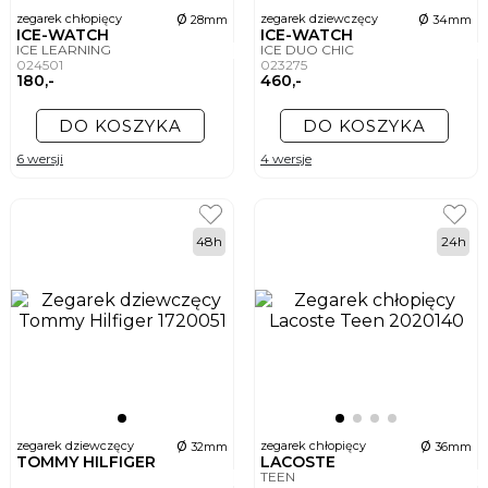
ø
ø
zegarek chłopięcy
zegarek dziewczęcy
28mm
34mm
ICE-WATCH
ICE-WATCH
ICE LEARNING
ICE DUO CHIC
024501
023275
180,-
460,-
DO KOSZYKA
DO KOSZYKA
6 wersji
4 wersje
48h
24h
ø
ø
zegarek dziewczęcy
zegarek chłopięcy
32mm
36mm
TOMMY HILFIGER
LACOSTE
TEEN