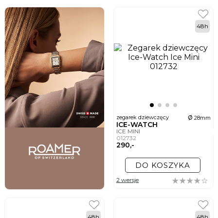
48h
ø
zegarek dziewczęcy
28mm
ICE-WATCH
ICE MINI
012732
290,-
DO KOSZYKA
2 wersje
48h
48h