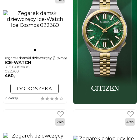
ø
zegarek damski dziewczęcy
37mm
ICE-WATCH
ICE COSMOS
022360
460,-
DO KOSZYKA
7 wersji
24h
48h