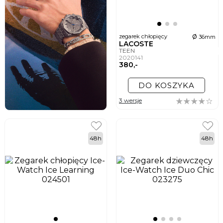
ø
zegarek chłopięcy
36mm
LACOSTE
TEEN
2020141
380,-
DO KOSZYKA
3 wersje
48h
48h