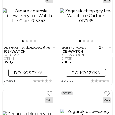
- to wszystko przełomowe momenty dla dziecka, a zegarek może się stać
fantastyczną pamiątką z tego okresu i towarzyszem kolejnych lat nauki.
ø
ø
zegarek damski dziewczęcy
zegarek chłopięcy
28mm
34mm
ICE-WATCH
ICE-WATCH
ICE GLAM
ICE CARTOON
015343
017735
370,-
290,-
DO KOSZYKA
DO KOSZYKA
7 wersji
2 wersje
BEST
24h
24h