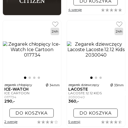
DO KOSZYKA
4 wersje
24h
24h
ø
ø
zegarek chłopięcy
zegarek dziewczęcy
34mm
33mm
ICE-WATCH
LACOSTE
ICE CARTOON
LACOSTE.12.12 KIDS
017734
2030040
290,-
360,-
DO KOSZYKA
DO KOSZYKA
2 wersje
5 wersji