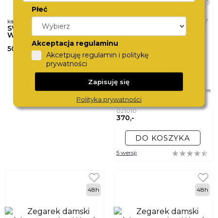
Płeć
karta podarunkowa
SWISS
WATCHCARD
Akceptacja regulaminu
500,-
Akcetpuję regulamin i politykę
prywatności
DO KOSZYKA
Zapisuję się
ø
zegarek dziewczęcy
28mm
ICE-WATCH
Polityka prywatności
ICE TIE AND DYE MINI
021010
370,-
DO KOSZYKA
5 wersji
48h
48h