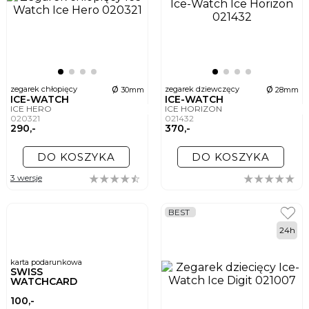
ø
ø
zegarek chłopięcy
zegarek dziewczęcy
30mm
28mm
ICE-WATCH
ICE-WATCH
ICE HERO
ICE HORIZON
020321
021432
290,-
370,-
DO KOSZYKA
DO KOSZYKA
3 wersje
BEST
24h
karta podarunkowa
SWISS
WATCHCARD
100,-