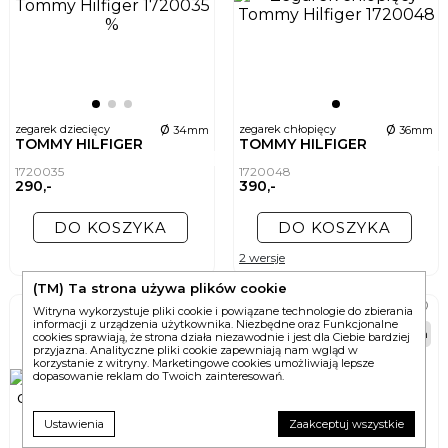
ø
ø
zegarek dziecięcy
zegarek chłopięcy
34mm
36mm
TOMMY HILFIGER
TOMMY HILFIGER
1720035
1720048
290,-
390,-
DO KOSZYKA
DO KOSZYKA
2 wersje
(TM) Ta strona używa plików cookie
Witryna wykorzystuje pliki cookie i powiązane technologie do zbierania
informacji z urządzenia użytkownika. Niezbędne oraz Funkcjonalne
48h
48h
cookies sprawiają, że strona działa niezawodnie i jest dla Ciebie bardziej
przyjazna. Analityczne pliki cookie zapewniają nam wgląd w
korzystanie z witryny. Marketingowe cookies umożliwiają lepsze
dopasowanie reklam do Twoich zainteresowań.
Ustawienia
Zaakceptuj wszystkie