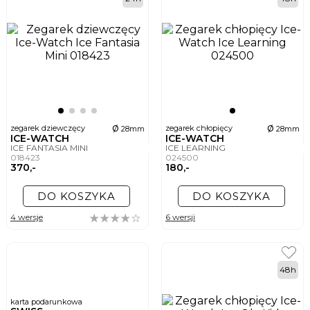
ø
ø
zegarek dziewczęcy
zegarek chłopięcy
28mm
28mm
ICE-WATCH
ICE-WATCH
ICE FANTASIA MINI
ICE LEARNING
018423
024500
370,-
180,-
DO KOSZYKA
DO KOSZYKA
4 wersje
6 wersji
48h
karta podarunkowa