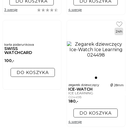
DO KOSZYKA
DO KOSZYKA
3 wersje
4 wersje
24h
karta podarunkowa
SWISS
WATCHCARD
100,-
DO KOSZYKA
ø
zegarek dziewczęcy
28mm
ICE-WATCH
ICE LEARNING
024498
180,-
DO KOSZYKA
4 wersje