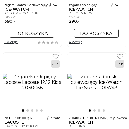
ø
ø
zegarek damski dziewczęcy
zegarek chłopięcy
34mm
34mm
ICE-WATCH
ICE-WATCH
ICE GLAM COLOUR
ICE OLA KIDS
015330
024805
390,-
290,-
DO KOSZYKA
DO KOSZYKA
2 wersje
4 wersje
24h
24h
ø
ø
zegarek chłopięcy
zegarek damski dziewczęcy
33mm
34mm
LACOSTE
ICE-WATCH
LACOSTE.12.12 KIDS
ICE SUNSET