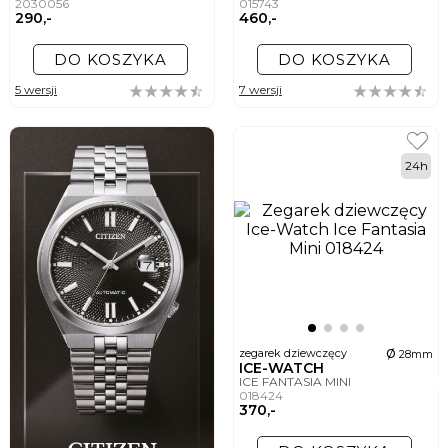
2030056
015743
290,-
460,-
DO KOSZYKA
DO KOSZYKA
5 wersji
7 wersji
24h
ø
zegarek dziewczęcy
28mm
ICE-WATCH
ICE FANTASIA MINI
018424
370,-