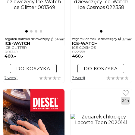
ø
ø
zegarek damski dziewczęcy
zegarek damski dziewczęcy
34mm
37mm
ICE-WATCH
ICE-WATCH
ICE GLITTER
ICE COSMOS
001349
022358
460,-
460,-
DO KOSZYKA
DO KOSZYKA
7 wersji
7 wersji
24h