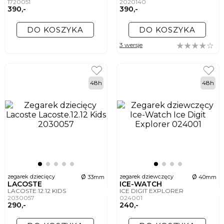
1720051
2020140
390,-
390,-
DO KOSZYKA
DO KOSZYKA
3 wersje
48h
48h
ø
ø
zegarek dziecięcy
zegarek dziewczęcy
33mm
40mm
LACOSTE
ICE-WATCH
LACOSTE.12.12 KIDS
ICE DIGIT EXPLORER
2030057
024001
290,-
240,-