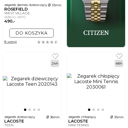
ø
zegarek damski dziewczęcy
33mm
ROSEFIELD
WEST VILLAGE
WBUG-W70
490,-
DO KOSZYKA
8 wersji
24h
48h
ø
ø
zegarek dziewczęcy
zegarek chłopięcy
36mm
35mm
LACOSTE
LACOSTE
TEEN
MINI TENNIS