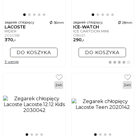
ø
ø
zegarek chłopięcy
zegarek chłopięcy
36mm
28mm
LACOSTE
ICE-WATCH
RIDER
ICE CARTOON MINI
2020158
018931
370,-
290,-
DO KOSZYKA
DO KOSZYKA
3 wersje
24h
24h