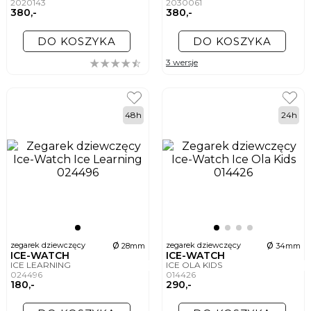
2020143
2030061
380,-
380,-
DO KOSZYKA
DO KOSZYKA
3 wersje
48h
24h
ø
ø
zegarek dziewczęcy
zegarek dziewczęcy
28mm
34mm
ICE-WATCH
ICE-WATCH
ICE LEARNING
ICE OLA KIDS
024496
014426
180,-
290,-