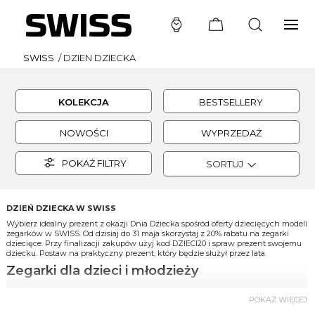
SWISS
/
DZIEN DZIECKA
KOLEKCJA
BESTSELLERY
NOWOŚCI
WYPRZEDAŻ
POKAŻ FILTRY
SORTUJ
DZIEŃ DZIECKA W SWISS
Wybierz idealny prezent z okazji Dnia
Dziecka
spośród oferty dziecięcych modeli
zegarków w
SWISS
.
Od dzisiaj do 31 maja skorzystaj z 20% rabatu na zegarki
dziecięce. Przy finalizacji zakupów użyj kod DZIECI20 i spraw prezent swojemu
dziecku. Postaw na praktyczny prezent, który będzie służył przez lata.
Zegarki dla dzieci i młodzieży
Zegarki dla dzieci powinny być przede wszystkim wytrzymałe na uszkodzenia
POKAŻ WIĘCEJ
jak i posiadać ciekawy dla dziecka design. Dzieci często to właśnie na swoich
pierwszych zegarkach uczą się odmierzać czas, a zegarki dla dziewczynek