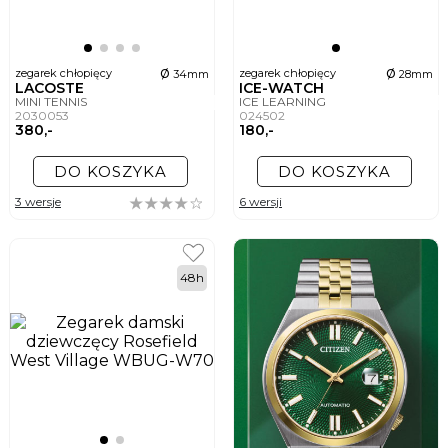
ø
ø
zegarek chłopięcy
zegarek chłopięcy
34mm
28mm
LACOSTE
ICE-WATCH
MINI TENNIS
ICE LEARNING
2030053
024502
380,-
180,-
DO KOSZYKA
DO KOSZYKA
3 wersje
6 wersji
48h