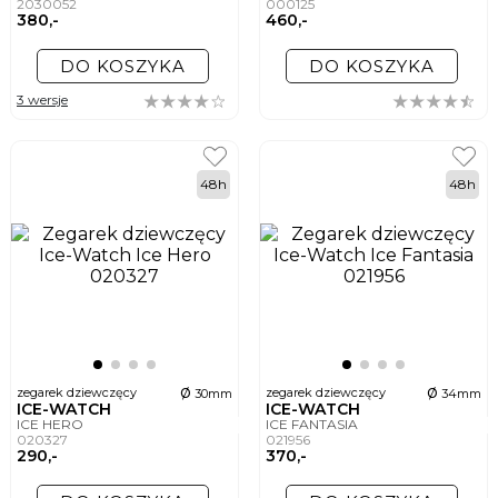
2030052
000125
380,-
460,-
DO KOSZYKA
DO KOSZYKA
3 wersje
48h
48h
ø
ø
zegarek dziewczęcy
zegarek dziewczęcy
30mm
34mm
ICE-WATCH
ICE-WATCH
ICE HERO
ICE FANTASIA
020327
021956
290,-
370,-