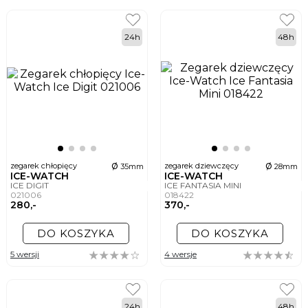
24h
48h
ø
ø
zegarek chłopięcy
zegarek dziewczęcy
35mm
28mm
ICE-WATCH
ICE-WATCH
ICE DIGIT
ICE FANTASIA MINI
021006
018422
280,-
370,-
DO KOSZYKA
DO KOSZYKA
5 wersji
4 wersje
24h
48h