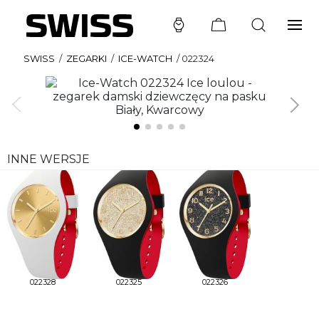
SWISS
/
ZEGARKI
/
ICE-WATCH
/
022324
INNE WERSJE
022328
022325
022326