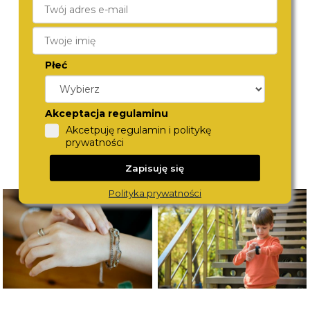
ICE-WATCH
LACOSTE
014426
2030039
290,-
360,-
Płeć
Akceptacja regulaminu
Akcetpuję regulamin i politykę
prywatności
Zapisuję się
Polityka prywatności