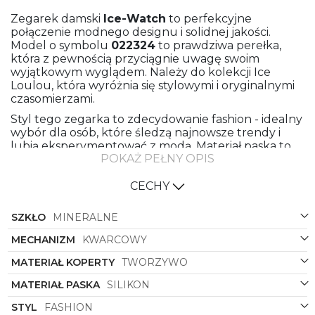
Zegarek damski
Ice-Watch
to perfekcyjne
połączenie modnego designu i solidnej jakości.
Model o symbolu
022324
to prawdziwa perełka,
która z pewnością przyciągnie uwagę swoim
wyjątkowym wyglądem. Należy do kolekcji Ice
Loulou, która wyróżnia się stylowymi i oryginalnymi
czasomierzami.
Styl tego zegarka to zdecydowanie fashion - idealny
wybór dla osób, które śledzą najnowsze trendy i
lubią eksperymentować z modą. Materiał paska to
POKAŻ PEŁNY OPIS
wysokiej jakości silikon, który jest nie tylko wygodny
w noszeniu, ale również trwały i łatwy w utrzymaniu
czystości. Biały kolor paska sprawia, że zegarek jest
CECHY
uniwersalny i doskonale komponuje się z
różnorodnymi stylizacjami.
SZKŁO
MINERALNE
Koperta wykonana jest z wytrzymałego tworzywa,
MECHANIZM
KWARCOWY
co sprawia, że zegarek jest lekki i wygodny nawet
przy dłuższym noszeniu. Kolor koperty również to
MATERIAŁ KOPERTY
TWORZYWO
eleganckie białe, które nadaje zegarkowi
MATERIAŁ PASKA
SILIKON
subtelności i klasy. Kształt koperty, czyli okrągły, to
klasyczny wybór, który pasuje praktycznie do
STYL
FASHION
każdego wyglądu i doskonale komponuje się z