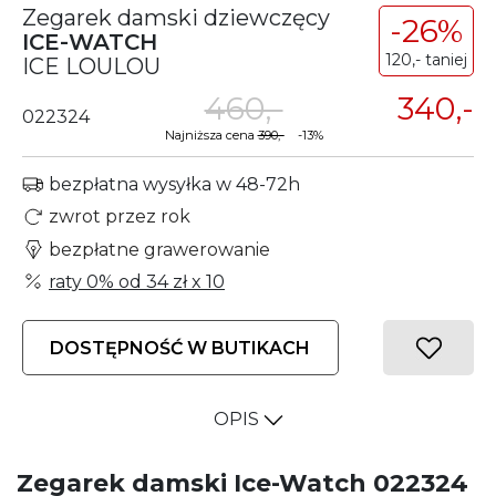
Zegarek damski dziewczęcy
-26%
ICE-WATCH
120,- taniej
ICE LOULOU
460,-
340,-
022324
Najniższa cena
390,-
-13%
bezpłatna wysyłka w 48-72h
zwrot przez rok
bezpłatne grawerowanie
raty 0% od
34 zł
x 10
DOSTĘPNOŚĆ W BUTIKACH
OPIS
Zegarek damski Ice-Watch 022324