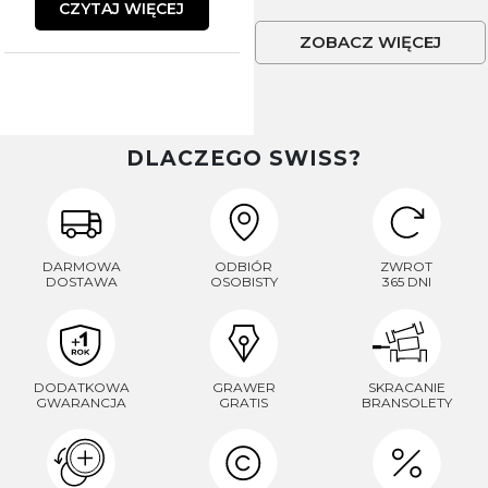
CZYTAJ WIĘCEJ
ZOBACZ WIĘCEJ
DLACZEGO SWISS?
DARMOWA
ODBIÓR
ZWROT
DOSTAWA
OSOBISTY
365 DNI
DODATKOWA
GRAWER
SKRACANIE
GWARANCJA
GRATIS
BRANSOLETY