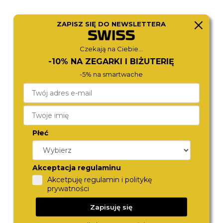
ZAPISZ SIĘ DO NEWSLETTERA
TOMMY HILFIGER
LACOSTE
Czekają na Ciebie...
1720058
2030040
390,-
360,-
-10% NA ZEGARKI I BIŻUTERIĘ
-5% na smartwache
Płeć
Akceptacja regulaminu
Akcetpuję regulamin i politykę
prywatności
ICE-WATCH
ICE-WATCH
018422
021955
Zapisuję się
370,-
370,-