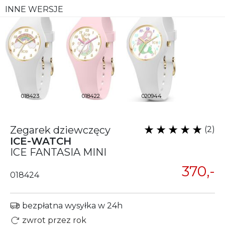
INNE WERSJE
018423
018422
020944
Zegarek dziewczęcy
(2)
ICE-WATCH
ICE FANTASIA MINI
370,-
018424
bezpłatna wysyłka w 24h
zwrot przez rok