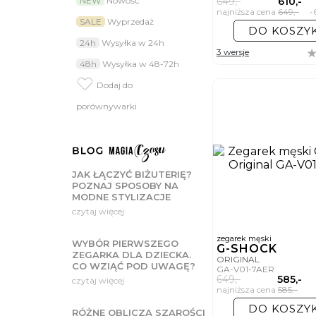
649,-
610,-
NEW
Nowość
warunków atmosferycznych s
do kształtu Twojego nadgar
najniższa cena
649,-
-
SALE
Wyprzedaż
Jaki zegarek m
DO KOSZY
24h
Wysyłka w 24h
Oprócz materiałów oraz fun
3 wersje
pomiędzy paskiem a bransol
48h
Wysyłka w 48-72h
Jak wybrać kol
Dodaj do
Wybierając jedno z uniwer
porównywarki
do każdej formalnej styliza
zestawieniach możesz porzu
charakterystycznych dla 
Na pasku czy na
Zegarki na bransolecie ucho
JAK ŁĄCZYĆ BIŻUTERIĘ?
niezmienionej formie. Zegar
POZNAJ SPOSOBY NA
kupno, jeśli preferujesz sub
MODNE STYLIZACJE
Sprawdź, jakie
czytaj więcej
Trendy przemijają, a dobrz
który podkreśli Twoją osobo
zegarek męski
WYBÓR PIERWSZEGO
G-SHOCK
dopasowany do Twojego sty
ZEGARKA DLA DZIECKA.
ORIGINAL
CO WZIĄĆ POD UWAGĘ?
GA-V01-7AER
649,-
585,-
czytaj więcej
najniższa cena
585,-
DO KOSZY
RÓŻNE OBLICZA SZAROŚCI