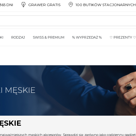
65 DNI
GRAWER GRATIS
100 BUTIKÓW STACJONARNYCH
KI
RODZAJ
SWISS & PREMIUM
% WYPRZEDAŻ %
♡ PREZENTY ♡
ĘSKIE
najważniejszych męskich akcesoriów. Sprawdzi się zarówno jako codzienny gadżet, jak