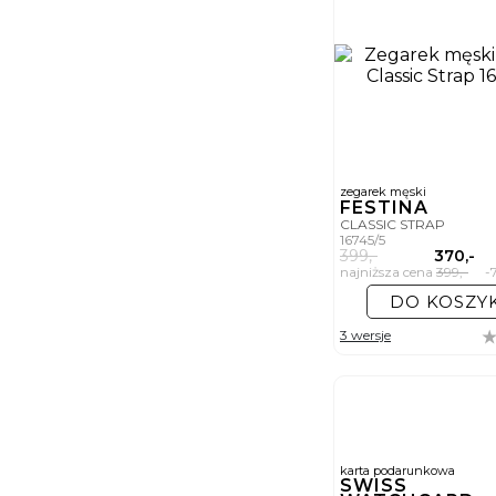
zegarek męski
FESTINA
CLASSIC STRAP
16745/5
399,-
370,-
najniższa cena
399,-
-7
DO KOSZY
3 wersje
karta podarunkowa
SWISS