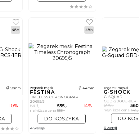
48h
48h
ø
ø
zegarek męski
zegarek męski
50mm
44mm
G-SHOCK
FESTINA
G-SQUAD
TIMELESS CHRONOGRAPH
GBD-200UU-9ER
20695/5
699,-
560
-10%
649,-
555,-
-14%
najniższa cena
645,
najniższa cena
555,-
DO KOS
KA
DO KOSZYKA
6 wersji
4 wersje