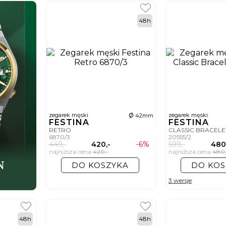
48h
ø
zegarek męski
zegarek męski
42mm
FESTINA
FESTINA
RETRO
CLASSIC BRACEL
6870/3
20555/2
449,-
420,-
-6%
599,-
480
najniższa cena
420,-
najniższa cena
480,
DO KOSZYKA
DO KOS
3 wersje
48h
48h