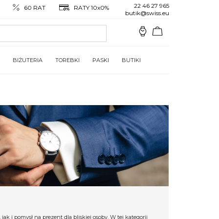
22 46 27 965
60 RAT
RATY 10x0%
butik@swiss.eu
BIŻUTERIA
TOREBKI
PASKI
BUTIKI
 i pomysł na prezent dla bliskiej osoby. W tej kategorii