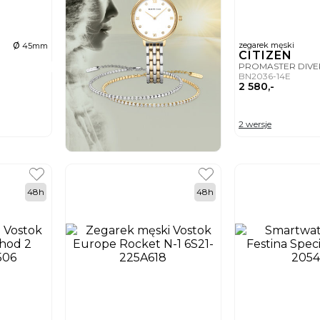
ø
zegarek męski
45mm
CITIZEN
PROMASTER DIVE
BN2036-14E
2 580,-
2 wersje
48h
48h