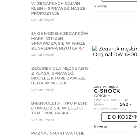
W ZEGARKACH CALVIN
5 wersji
KLEIN – SPRAWDŹ NASZE
PROPOZYCJE
czytaj więcej
JAKIE MODELE ZEGARKÓW
MARKI CITIZEN
SPRAWDZĄ SIĘ W PARZE
ZE SREBRNĄ BIŻUTERIĄ?
czytaj więcej
ZEGAREK DLA MĘŻCZYZNY
Z KLASĄ. SPRAWDŹ
MODELE, KTÓRE ZAWSZE
BĘDĄ W MODZIE
zegarek męski
czytaj więcej
G-SHOCK
ORIGINAL
DW-6900RCS-1ER
BRANSOLETA TYPU MESH:
599,-
540,-
DOWIEDZ SIĘ WIĘCEJ O
najniższa cena
540,-
TYM TYPIE PASKA
DO KOSZY
czytaj więcej
6 wersji
POZNAJ SMARTWATCHE,