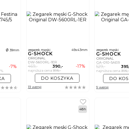
ø
zegarek męski
49x43mm
zegarek męski
39mm
G-SHOCK
G-SHOCK
ORIGINAL
ORIGINAL
DW-5600RL-1ER
GA-010-5AER
469,-
390,-
-17%
-7%
529,-
395
najniższa cena
395,-
%
najniższa cena
395,
DO KOSZYKA
KA
DO KOS
13 wersji
9 wersji
48h