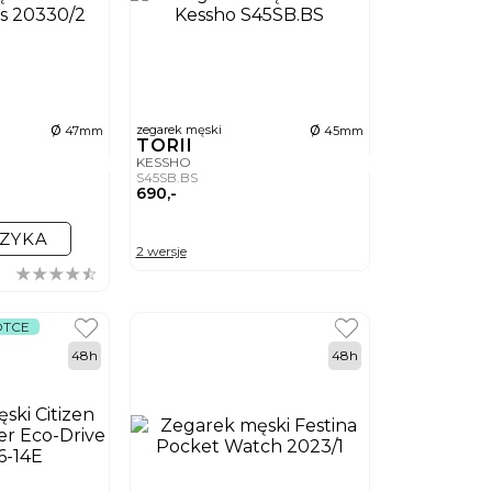
ø
ø
zegarek męski
47mm
45mm
TORII
KESSHO
S45SB.BS
690,-
ZYKA
2 wersje
ÓTCE
48h
48h