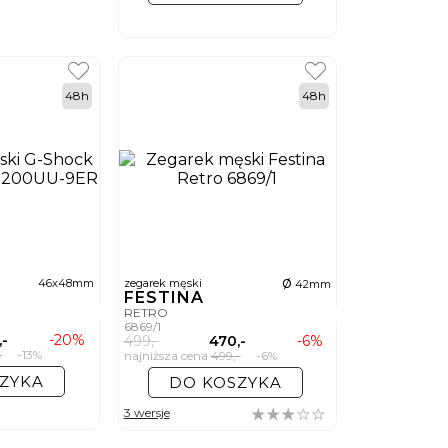
48h
48h
ø
46x48mm
zegarek męski
42mm
FESTINA
RETRO
6869/1
,-
-20%
499,-
470,-
-6%
-
-13%
najniższa cena
499,-
-6%
ZYKA
DO KOSZYKA
3 wersje