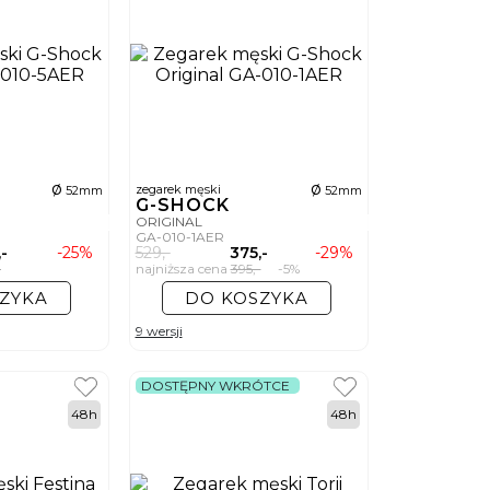
ø
ø
zegarek męski
52mm
52mm
G-SHOCK
ORIGINAL
GA-010-1AER
,-
-25%
529,-
375,-
-29%
-
najniższa cena
395,-
-5%
ZYKA
DO KOSZYKA
9 wersji
DOSTĘPNY WKRÓTCE
48h
48h