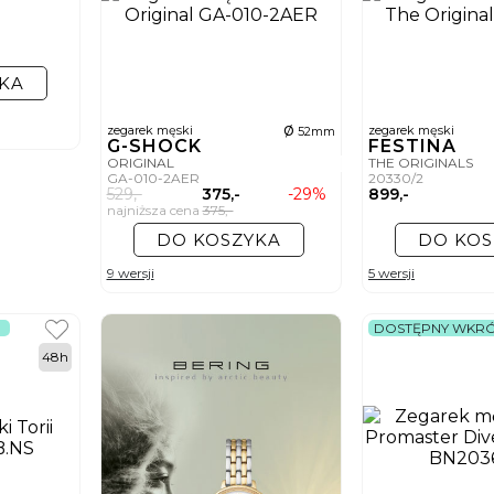
KA
ø
zegarek męski
zegarek męski
52mm
G-SHOCK
FESTINA
ORIGINAL
THE ORIGINALS
GA-010-2AER
20330/2
529,-
375,-
-29%
899,-
najniższa cena
375,-
DO KOSZYKA
DO KOS
9 wersji
5 wersji
DOSTĘPNY WKR
48h