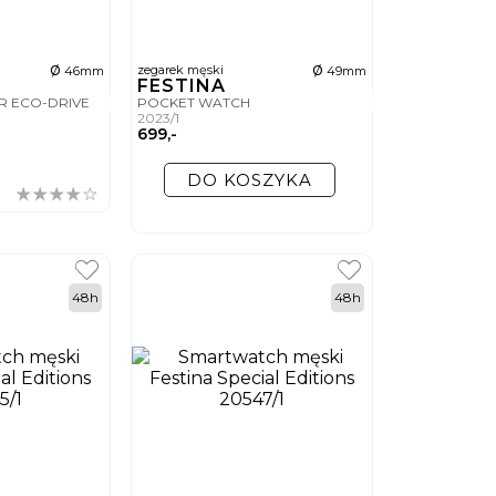
ø
ø
zegarek męski
46mm
49mm
FESTINA
R ECO-DRIVE
POCKET WATCH
2023/1
699,-
DO KOSZYKA
48h
48h