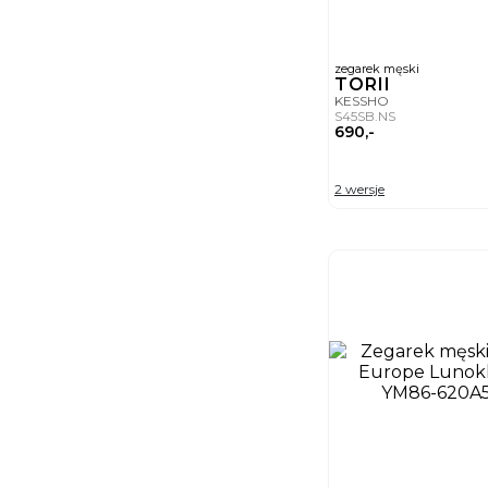
zegarek męski
TORII
KESSHO
S45SB.NS
690,-
2 wersje