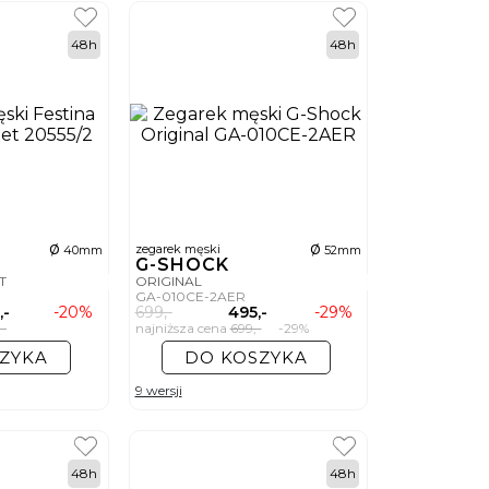
48h
48h
ø
ø
zegarek męski
40mm
52mm
G-SHOCK
ET
ORIGINAL
GA-010CE-2AER
,-
-20%
699,-
495,-
-29%
-
najniższa cena
699,-
-29%
ZYKA
DO KOSZYKA
9 wersji
48h
48h