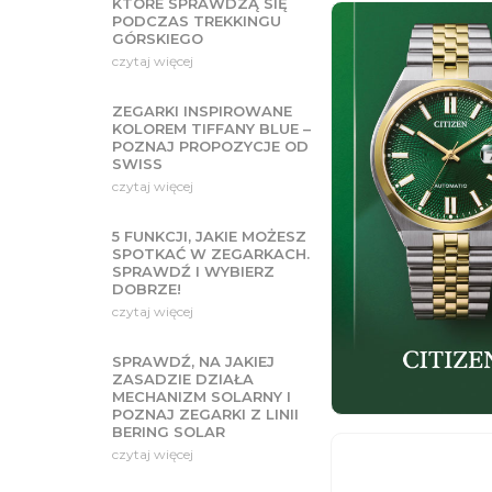
KTÓRE SPRAWDZĄ SIĘ
PODCZAS TREKKINGU
GÓRSKIEGO
czytaj więcej
ZEGARKI INSPIROWANE
KOLOREM TIFFANY BLUE –
POZNAJ PROPOZYCJE OD
SWISS
czytaj więcej
5 FUNKCJI, JAKIE MOŻESZ
SPOTKAĆ W ZEGARKACH.
SPRAWDŹ I WYBIERZ
DOBRZE!
czytaj więcej
SPRAWDŹ, NA JAKIEJ
ZASADZIE DZIAŁA
MECHANIZM SOLARNY I
POZNAJ ZEGARKI Z LINII
BERING SOLAR
czytaj więcej