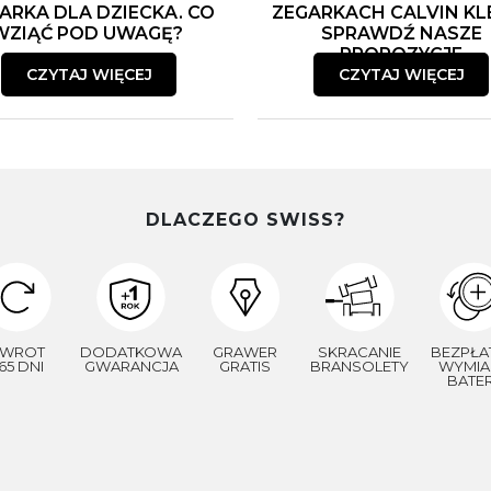
ARKA DLA DZIECKA. CO
ZEGARKACH CALVIN KLE
WZIĄĆ POD UWAGĘ?
SPRAWDŹ NASZE
PROPOZYCJE
CZYTAJ WIĘCEJ
CZYTAJ WIĘCEJ
DLACZEGO SWISS?
WROT
DODATKOWA
GRAWER
SKRACANIE
BEZPŁA
65 DNI
GWARANCJA
GRATIS
BRANSOLETY
WYMIA
BATER