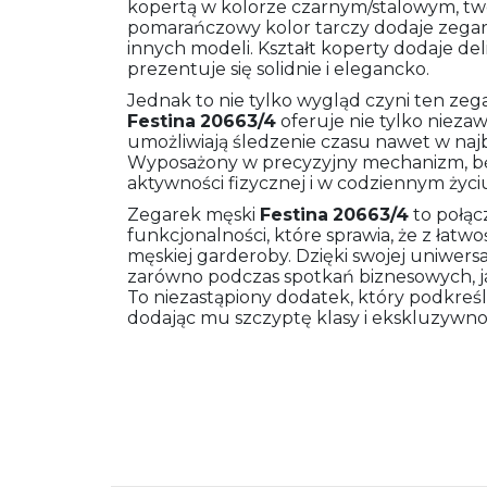
kopertą w kolorze czarnym/stalowym, two
pomarańczowy kolor tarczy dodaje zegar
innych modeli. Kształt koperty dodaje del
prezentuje się solidnie i elegancko.
Jednak to nie tylko wygląd czyni ten ze
Festina
20663/4
oferuje nie tylko niezaw
umożliwiają śledzenie czasu nawet w na
Wyposażony w precyzyjny mechanizm, b
aktywności fizycznej i w codziennym życi
Zegarek męski
Festina
20663/4
to połącz
funkcjonalności, które sprawia, że z łat
męskiej garderoby. Dzięki swojej uniwersal
zarówno podczas spotkań biznesowych, j
To niezastąpiony dodatek, który podkreś
dodając mu szczyptę klasy i ekskluzywnoś