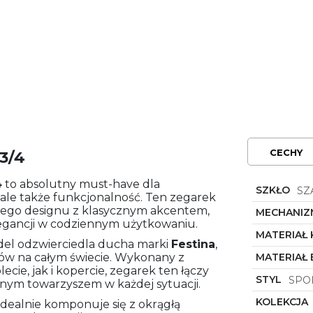
CECHY
3/4
4
to absolutny must-have dla
SZKŁO
SZ
l, ale także funkcjonalność. Ten zegarek
wego designu z klasycznym akcentem,
MECHANIZ
egancji w codziennym użytkowaniu.
MATERIAŁ
odel odzwierciedla ducha marki
Festina
,
ków na całym świecie. Wykonany z
MATERIAŁ
ecie, jak i kopercie, zegarek ten łączy
STYL
SPO
dnym towarzyszem w każdej sytuacji.
KOLEKCJA
idealnie komponuje się z okrągłą