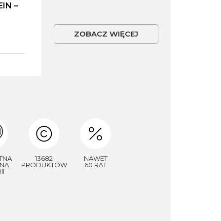
IN –
ZOBACZ WIĘCEJ
TNA
13682
NAWET
NA
PRODUKTÓW
60 RAT
II