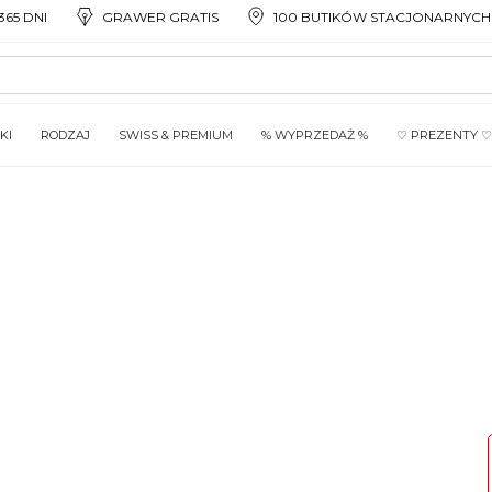
65 DNI
GRAWER GRATIS
100 BUTIKÓW STACJONARNYCH
KI
RODZAJ
SWISS & PREMIUM
% WYPRZEDAŻ %
♡ PREZENTY ♡