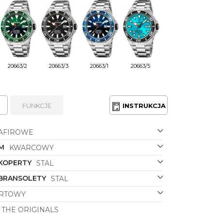
20663/2
20663/3
20663/1
20663/5
FUNKCJE
INSTRUKCJA
AFIROWE
M
KWARCOWY
 KOPERTY
STAL
 BRANSOLETY
STAL
RTOWY
THE ORIGINALS