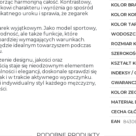
rząc harmonijną całość. Kontrastowy,
KOLOR BR
kowi charakteru i wyróżnia go spośród
ikatnego uroku i sprawia, że zegarek
KOLOR KO
KOLOR TA
garek wyjątkowym. Jako model sportowy,
odność, ale także funkcje, które
WODOSZC
jbardziej wymagających warunkach.
ROZMIAR 
ędzie idealnym towarzyszem podczas
u.
SZEROKOŚ
enie designu, jakości oraz
KSZTAŁT 
wością staje się nieodzownym elementem
ności i elegancji, doskonale sprawdzi się
INDEKSY / 
ak i w trakcie aktywnego wypoczynku.
GWARANC
li indywidualny styl każdego mężczyzny,
ci.
KOLOR ZE
MATERIAŁ 
CECHA GŁ
EAN
8430
PODOBNE PRODUKTY