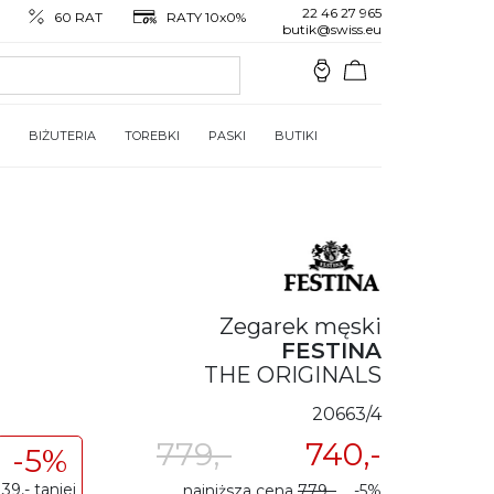
22 46 27 965
60 RAT
RATY 10x0%
butik@swiss.eu
BIŻUTERIA
TOREBKI
PASKI
BUTIKI
Zegarek męski
FESTINA
THE ORIGINALS
20663/4
779,-
740,-
-5%
39,- taniej
najniższa cena
779,-
-5%