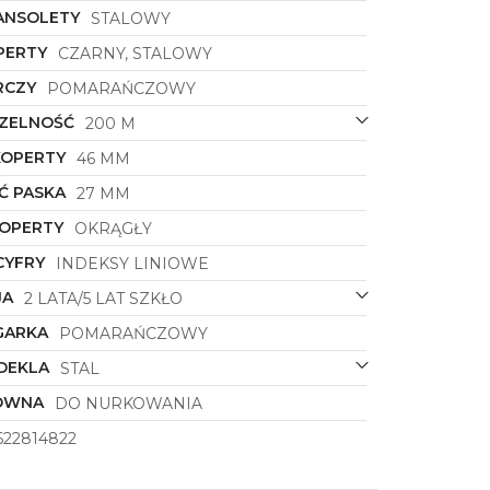
ANSOLETY
STALOWY
PERTY
CZARNY, STALOWY
RCZY
POMARAŃCZOWY
ZELNOŚĆ
200 M
KOPERTY
46 MM
Ć PASKA
27 MM
KOPERTY
OKRĄGŁY
CYFRY
INDEKSY LINIOWE
JA
2 LATA/5 LAT SZKŁO
GARKA
POMARAŃCZOWY
DEKLA
STAL
ÓWNA
DO NURKOWANIA
622814822