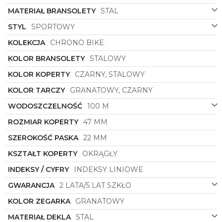
mierzenia czasu w codziennym życiu i podczas
MATERIAŁ BRANSOLETY
STAL
aktywności sportowych. Jego sportowy charakter
doskonale współgra z nowoczesnym designem,
STYL
SPORTOWY
tworząc harmonijną całość, która spełni oczekiwania
nawet najbardziej wymagających klientów.
KOLEKCJA
CHRONO BIKE
Założenie tego zegarka na nadgarstek to pewność,
KOLOR BRANSOLETY
STALOWY
że stawiasz na jakość, styl i funkcjonalność w
jednym. Jest to doskonały wybór dla mężczyzn,
KOLOR KOPERTY
CZARNY, STALOWY
którzy poszukują zegarka, który będzie ich
KOLOR TARCZY
GRANATOWY, CZARNY
towarzyszem zarówno w biznesowych spotkaniach,
jak i podczas aktywności fizycznej na świeżym
WODOSZCZELNOŚĆ
100 M
powietrzu.
ROZMIAR KOPERTY
47 MM
Zegarek męski
Festina
symbol
20641/2
to
połączenie klasyki z nowoczesnością, elegancji z
SZEROKOŚĆ PASKA
22 MM
funkcjonalnością. Dzięki starannie dobranym
materiałom i precyzyjnemu wykonaniu, ten model
KSZTAŁT KOPERTY
OKRĄGŁY
zegarka sprosta oczekiwaniom nawet najbardziej
INDEKSY / CYFRY
INDEKSY LINIOWE
wymagających klientów. Jest to zdecydowanie
inwestycja, która przetrwa wiele lat i zawsze
GWARANCJA
2 LATA/5 LAT SZKŁO
pozostanie symbolem dobrego smaku i klasy.
KOLOR ZEGARKA
GRANATOWY
MATERIAŁ DEKLA
STAL