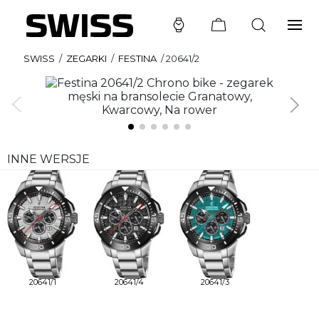
SWISS
/
ZEGARKI
/
FESTINA
/
20641/2
INNE WERSJE
20641/1
20641/4
20641/3