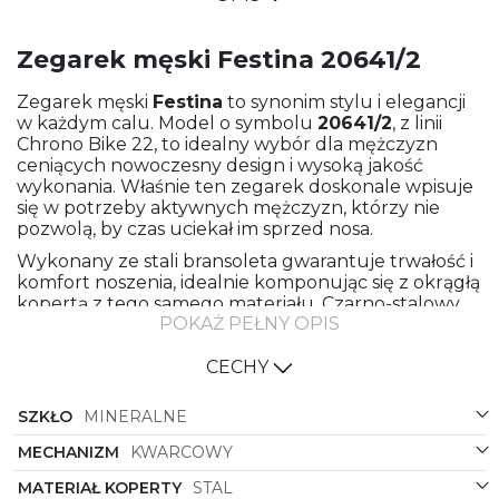
Zegarek męski Festina 20641/2
Zegarek męski
Festina
to synonim stylu i elegancji
w każdym calu. Model o symbolu
20641/2
, z linii
Chrono Bike 22, to idealny wybór dla mężczyzn
ceniących nowoczesny design i wysoką jakość
wykonania. Właśnie ten zegarek doskonale wpisuje
się w potrzeby aktywnych mężczyzn, którzy nie
pozwolą, by czas uciekał im sprzed nosa.
Wykonany ze stali bransoleta gwarantuje trwałość i
komfort noszenia, idealnie komponując się z okrągłą
kopertą z tego samego materiału. Czarno-stalowy
POKAŻ PEŁNY OPIS
kolor koperty nadaje zegarkowi wyjątkowego
charakteru, podkreślając jego męską i nowoczesną
stylistykę. Klasyczny granatowy (lub czarny) kolor
CECHY
tarczy z pewnością przyciągnie uwagę i doda
elegancji każdej stylizacji.
SZKŁO
MINERALNE
Zegarek posiada funkcje chronografu, co czyni go
MECHANIZM
KWARCOWY
nie tylko atrakcyjnym dodatkiem do codziennego
ubioru, ale także praktycznym narzędziem do
MATERIAŁ KOPERTY
STAL