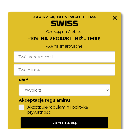
ZAPISZ SIĘ DO NEWSLETTERA
Czekają na Ciebie...
CITIZEN
TOMMY HILFIGER
AN8201-57L
1792253
-10% NA ZEGARKI I BIŻUTERIĘ
780,-
790,-
-5% na smartwache
Płeć
Akceptacja regulaminu
Akcetpuję regulamin i politykę
prywatności
TOMMY HILFIGER
CITIZEN
Zapisuję się
1792261
AN8194-51L
790,-
770,-