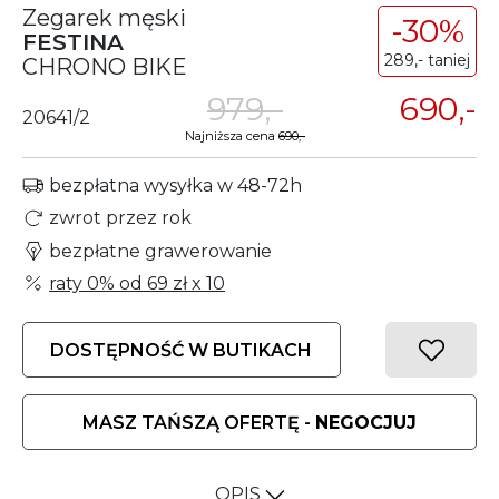
Zegarek męski
-30%
FESTINA
289,- taniej
CHRONO BIKE
979,-
690,-
20641/2
Najniższa cena
690,-
bezpłatna wysyłka w 48-72h
zwrot przez rok
bezpłatne grawerowanie
raty 0% od
69 zł
x 10
DOSTĘPNOŚĆ W BUTIKACH
MASZ TAŃSZĄ OFERTĘ -
NEGOCJUJ
OPIS