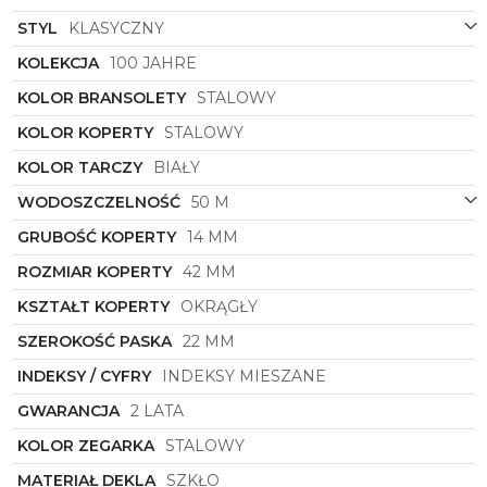
Biela tarcza z subtelnymi detalami to doskonałe tło
dla klasycznych cyfr i wskazówek, które ułatwiają
STYL
KLASYCZNY
odczyt godzin. Kolorystyka tarczy w połączeniu z
KOLEKCJA
100 JAHRE
stalowymi elementami sprawia, że zegarek
prezentuje się elegancko i designersko, a zarazem
KOLOR BRANSOLETY
STALOWY
zachowuje czytelność wskazań czasu.
KOLOR KOPERTY
STALOWY
Zegarek Męski
Zeppelin
8666M-1
to nie tylko
narzędzie do mierzenia czasu, to również element
KOLOR TARCZY
BIAŁY
podkreślający Twój styl i osobowość. Dzięki swojej
WODOSZCZELNOŚĆ
50 M
klasycznej elegancji, doskonałemu wykonaniu oraz
unikalnemu designowi, ten zegarek z pewnością
GRUBOŚĆ KOPERTY
14 MM
stanie się nieodłącznym elementem Twojej
garderoby, dodając jej wyjątkowego charakteru.
ROZMIAR KOPERTY
42 MM
Pozwól sobie na luksus i jakość, sięgając po ten
wyjątkowy model od
KSZTAŁT KOPERTY
OKRĄGŁY
Zeppelin
.
SZEROKOŚĆ PASKA
22 MM
INDEKSY / CYFRY
INDEKSY MIESZANE
GWARANCJA
2 LATA
KOLOR ZEGARKA
STALOWY
MATERIAŁ DEKLA
SZKŁO