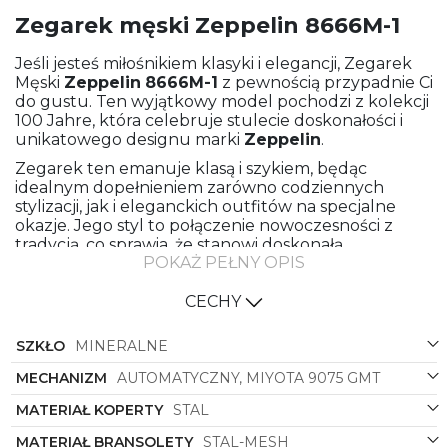
Zegarek męski Zeppelin 8666M-1
Jeśli jesteś miłośnikiem klasyki i elegancji, Zegarek
Męski
Zeppelin
8666M-1
z pewnością przypadnie Ci
do gustu. Ten wyjątkowy model pochodzi z kolekcji
100 Jahre, która celebruje stulecie doskonałości i
unikatowego designu marki
Zeppelin
.
Zegarek ten emanuje klasą i szykiem, będąc
idealnym dopełnieniem zarówno codziennych
stylizacji, jak i eleganckich outfitów na specjalne
okazje. Jego styl to połączenie nowoczesności z
tradycją, co sprawia, że stanowi doskonałą
POKAŻ PEŁNY OPIS
propozycję dla mężczyzn ceniących wyrafinowany
smak.
CECHY
Wykonany z najwyższej jakości stali zarówno
bransoleta meshowa, jak i koperta zapewniają nie
SZKŁO
MINERALNE
tylko trwałość zegarka, ale także elegancki wygląd,
który zyskuje na wyrazistości dzięki stalowym
MECHANIZM
AUTOMATYCZNY, MIYOTA 9075 GMT
wykończeniom. Klasyczny kształt okrągłej koperty
dodaje zegarkowi ponadczasowego charakteru,
MATERIAŁ KOPERTY
STAL
podkreślając jego uniwersalny design.
MATERIAŁ BRANSOLETY
STAL-MESH