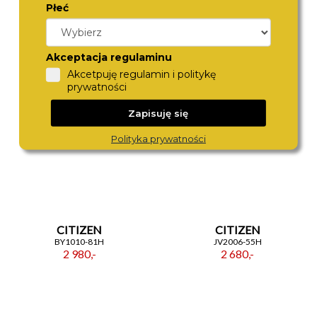
Płeć
ROAMER
ROAMER
996983 41 85 20
996983 41 55 20
2 980,-
2 980,-
Akceptacja regulaminu
Akcetpuję regulamin i politykę
prywatności
Zapisuję się
Polityka prywatności
CITIZEN
CITIZEN
BY1010-81H
JV2006-55H
2 980,-
2 680,-