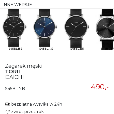
INNE WERSJE
S45BL.BS
S45BL.NS
S45BL.B5
S45BL.B
Zegarek męski
TORII
DAICHI
490,-
S45BL.NB
bezpłatna wysyłka w 24h
zwrot przez rok