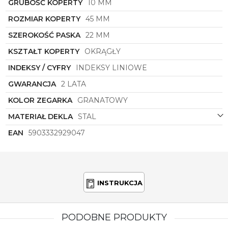
GRUBOŚĆ KOPERTY
10 MM
połączenie klasyki z nowoczesnością, które sprawia,
że ten model zegarka stanowi doskonałą
ROZMIAR KOPERTY
45 MM
propozycję dla mężczyzn poszukujących
wyjątkowego akcesorium, które będzie równie
SZEROKOŚĆ PASKA
22 MM
eleganckie, co funkcjonalne. Dzięki zegarkowi
Torii
KSZTAŁT KOPERTY
OKRĄGŁY
z pewnością wyróżnisz się z tłumu i dodasz szyku
każdej swojej stylizacji.
INDEKSY / CYFRY
INDEKSY LINIOWE
GWARANCJA
2 LATA
KOLOR ZEGARKA
GRANATOWY
MATERIAŁ DEKLA
STAL
EAN
5903332929047
INSTRUKCJA
PODOBNE PRODUKTY