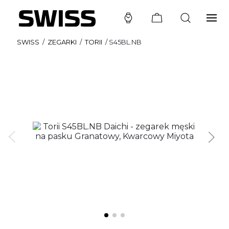
SWISS
/
ZEGARKI
/
TORII
/
S45BL.NB