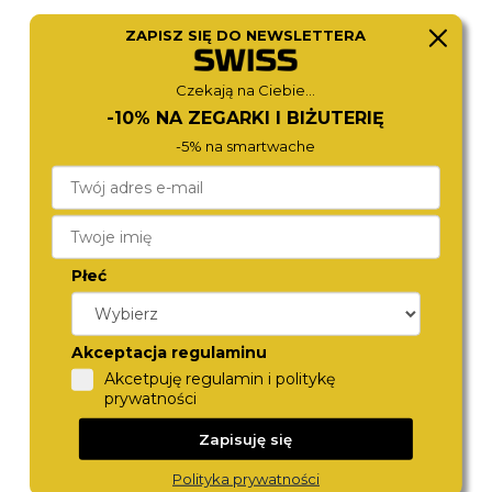
ZAPISZ SIĘ DO NEWSLETTERA
CITIZEN
BERING
AW1780-17L
18640-505
Czekają na Ciebie...
590,-
490,-
-10% NA ZEGARKI I BIŻUTERIĘ
-5% na smartwache
Płeć
Akceptacja regulaminu
Akcetpuję regulamin i politykę
TORII
FESTINA
prywatności
S45CL.NS
20358/B
490,-
449,-
Zapisuję się
Polityka prywatności