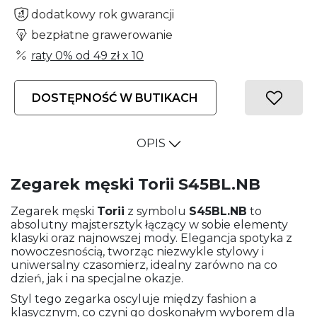
dodatkowy rok gwarancji
bezpłatne grawerowanie
raty 0% od
49 zł
x 10
DOSTĘPNOŚĆ W BUTIKACH
OPIS
Zegarek męski Torii S45BL.NB
Zegarek męski
Torii
z symbolu
S45BL.NB
to
absolutny majstersztyk łączący w sobie elementy
klasyki oraz najnowszej mody. Elegancja spotyka z
nowoczesnością, tworząc niezwykle stylowy i
uniwersalny czasomierz, idealny zarówno na co
dzień, jak i na specjalne okazje.
Styl tego zegarka oscyluje między fashion a
klasycznym, co czyni go doskonałym wyborem dla