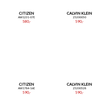
ZAPISZ SIĘ DO NEWSLETTERA
CITIZEN
CALVIN KLEIN
AW1231-07E
25200050
Czekają na Ciebie...
580,-
590,-
-10% NA ZEGARKI I BIŻUTERIĘ
-5% na smartwache
Płeć
Akceptacja regulaminu
Akcetpuję regulamin i politykę
CITIZEN
CALVIN KLEIN
prywatności
AW1784-16E
25200528
590,-
590,-
Zapisuję się
Polityka prywatności