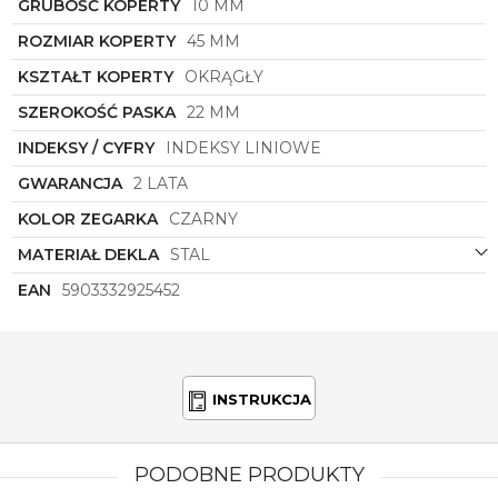
GRUBOŚĆ KOPERTY
10 MM
ceniącego wysoką jakość, elegancję i wyrafinowany
styl.
ROZMIAR KOPERTY
45 MM
Odnalezienie perfekcji w każdym detalu – to motto,
KSZTAŁT KOPERTY
OKRĄGŁY
które przyświeca zegarkowi męskiemu
Torii
S45BL.BS
. To idealny wybór dla tych, którzy nie
SZEROKOŚĆ PASKA
22 MM
tylko liczą czas, ale także cenią jego piękno i wartość
INDEKSY / CYFRY
INDEKSY LINIOWE
estetyczną. Pozwól sobie na chwilę luksusu i
elegancji z zegarkiem, który stanie się nieodłącznym
GWARANCJA
2 LATA
elementem Twojego wyjątkowego stylu.
KOLOR ZEGARKA
CZARNY
MATERIAŁ DEKLA
STAL
EAN
5903332925452
INSTRUKCJA
PODOBNE PRODUKTY