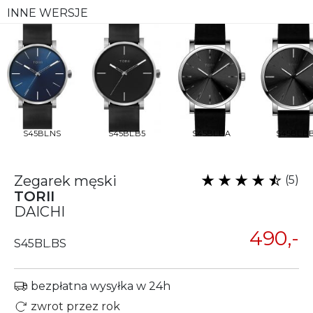
INNE WERSJE
S45BL.NS
S45BL.B5
S45BL.BA
S45BL.B
Zegarek męski
(5)
TORII
DAICHI
490,-
S45BL.BS
bezpłatna wysyłka w 24h
zwrot przez rok