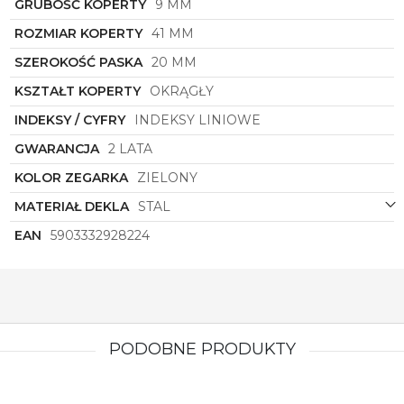
dnia będziesz czuć się wyjątkowo i elegancko.
GRUBOŚĆ KOPERTY
9 MM
Pozwól sobie na luksus i jakość
ROZMIAR KOPERTY
41 MM
zegarmistrzowskiego wyczucia z zegarkiem
Torii
z
serii Daichi.
SZEROKOŚĆ PASKA
20 MM
KSZTAŁT KOPERTY
OKRĄGŁY
INDEKSY / CYFRY
INDEKSY LINIOWE
GWARANCJA
2 LATA
KOLOR ZEGARKA
ZIELONY
MATERIAŁ DEKLA
STAL
EAN
5903332928224
PODOBNE PRODUKTY