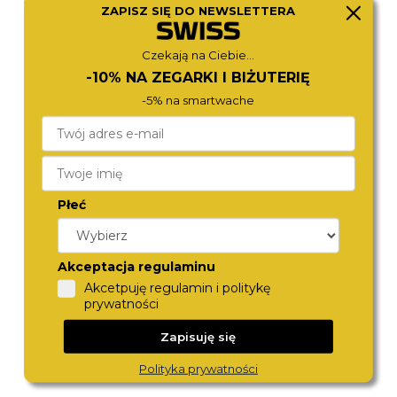
ZAPISZ SIĘ DO NEWSLETTERA
LACOSTE
TORII
2011479
G41GG.FG
690,-
590,-
Czekają na Ciebie...
-10% NA ZEGARKI I BIŻUTERIĘ
-5% na smartwache
Płeć
Akceptacja regulaminu
TORII
LACOSTE
Akcetpuję regulamin i politykę
B41BG.FG
2011374
prywatności
590,-
680,-
Zapisuję się
Polityka prywatności