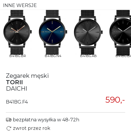
INNE WERSJE
B41BG.BR
B41BG.N4
B41BG.AB
B41BG.B
Zegarek męski
TORII
DAICHI
590,-
B41BG.F4
bezpłatna wysyłka w 48-72h
zwrot przez rok