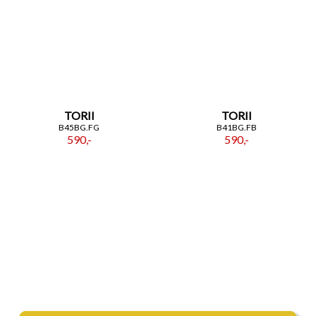
TORII
TORII
B45BG.FG
B41BG.FB
590,-
590,-