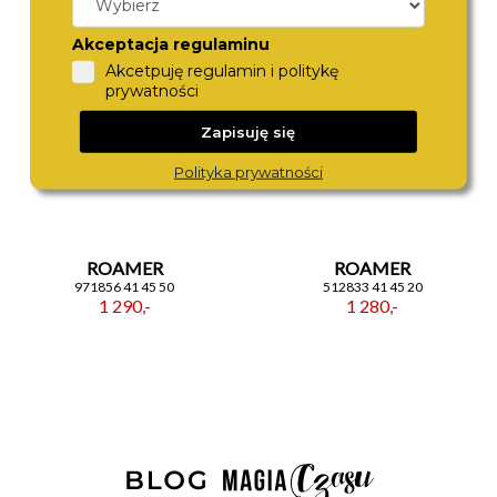
naturalnym przedłużeniem stylu mężczyzny —
dyskretny, pewny siebie i zawsze na miejscu.
Akceptacja regulaminu
Akcetpuję regulamin i politykę
prywatności
Zapisuję się
Polityka prywatności
ROAMER
ROAMER
971856 41 45 50
512833 41 45 20
1 290,-
1 280,-