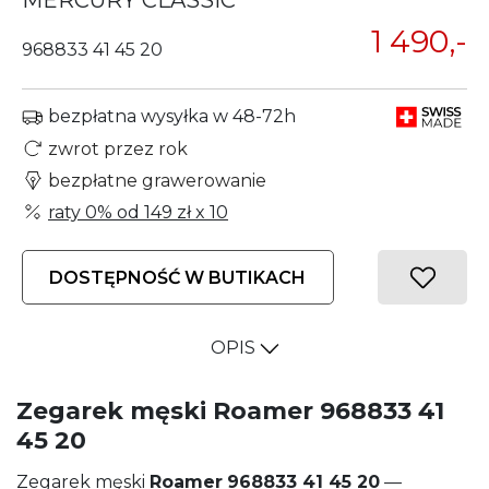
MERCURY CLASSIC
1 490,-
968833 41 45 20
bezpłatna wysyłka w 48-72h
zwrot przez rok
bezpłatne grawerowanie
raty 0% od
149 zł
x 10
DOSTĘPNOŚĆ W BUTIKACH
OPIS
Zegarek męski Roamer 968833 41
45 20
Zegarek męski
Roamer
968833 41 45 20
—