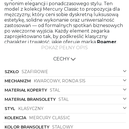
synonim elegancji i ponadczasowego stylu. Ten
model z kolekcji Mercury Classic to propozycja dla
mężczyzny, który ceni sobie dyskretną luksusową
estetykę, solidne wykonanie oraz uniwersalność
zastosowań — od formalnych spotkań biznesowych
po wieczorne wyjścia. Każdy element zegarka
zaprojektowano tak, by podkreślić klasyczny
charakter i trwałość, jakie oferuje marka
Roamer
.
POKAŻ PEŁNY OPIS
Wygląd i design
Koperta o kształcie okrągłym to klasyka w
CECHY
najlepszym wydaniu — proporcje są wyważone, a
linia obudowy subtelnie podkreśla męską rękę, nie
SZKŁO
SZAFIROWE
przytłaczając jej masywnością. Kolorystyka zegarka
łączy głęboki granatowy odcień koperty z chłodną
MECHANIZM
KWARCOWY, RONDA 515
stalį bransoletą, co daje efekt nowoczesnej elegancji
MATERIAŁ KOPERTY
STAL
z nutą marynistycznej surowości. Granatowa, niemal
inkowo-niebieska tarcza stanowi idealne tło dla
MATERIAŁ BRANSOLETY
STAL
wskazówek i indeksów, które w świetle wyglądają
klarownie i czytelnie.
STYL
KLASYCZNY
Materiały i wykonanie
KOLEKCJA
MERCURY CLASSIC
Koperta wykonana ze stali oraz stalowa bransoleta
KOLOR BRANSOLETY
STALOWY