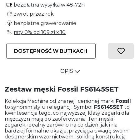
bezpłatna wysyłka w 48-72h
zwrot przez rok
bezpłatne grawerowanie
raty 0% od
109 zł
x 10
DOSTĘPNOŚĆ W BUTIKACH
OPIS
Zestaw męski Fossil FS6145SET
Kolekcja Machine od znanej i cenionej marki
Fossil
to synonim stylu i elegancji. Symbol
FS6145SET
to
kwintesencja tego, co najwyższej klasy zegarki dla
mężczyzn mają do zaoferowania. Ten męski
zegarek, idealny zarówno na co dzień, jak i na
bardziej formalne okazje, przyciąga uwagę swoim
designerskim wzornictwem i solidną konstrukcją.