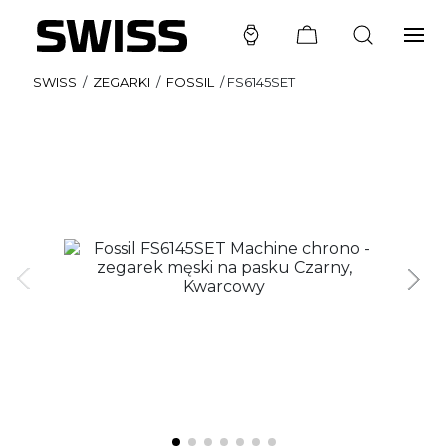
SWISS
/
ZEGARKI
/
FOSSIL
/
FS6145SET