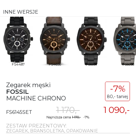
INNE WERSJE
FS4487
FS4656
FS6097
FS6098
Zegarek męski
-7%
FOSSIL
80,- taniej
MACHINE CHRONO
1 170,-
1 090,-
FS6145SET
Najniższa cena
1 170,-
-7%
ZESTAW PREZENTOWY:
ZEGAREK, BRANSOLETKA, OPAKOWANIE