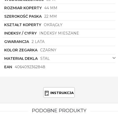
modą i chcą podkreślić swoją indywidualność
poprzez dodatki najwyższej jakości.
ROZMIAR KOPERTY
44 MM
SZEROKOŚĆ PASKA
22 MM
KSZTAŁT KOPERTY
OKRĄGŁY
INDEKSY / CYFRY
INDEKSY MIESZANE
GWARANCJA
2 LATA
KOLOR ZEGARKA
CZARNY
MATERIAŁ DEKLA
STAL
EAN
4064092362848
INSTRUKCJA
PODOBNE PRODUKTY