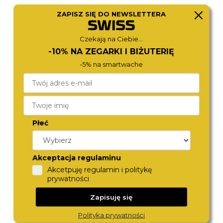
ZAPISZ SIĘ DO NEWSLETTERA
DIESEL
EMPORIO ARMANI
DZ4700SET
AR11788
Czekają na Ciebie...
980,-
1 090,-
-10% NA ZEGARKI I BIŻUTERIĘ
-5% na smartwache
Płeć
Akceptacja regulaminu
Akcetpuję regulamin i politykę
FOSSIL
BOSS
prywatności
FS6087
1513913
980,-
1 270,-
Zapisuję się
Polityka prywatności