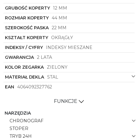
każdą stylizację.
GRUBOŚĆ KOPERTY
12 MM
Jeśli poszukujesz zegarka, który wyróżni Cię z
tłumu i dodadzą pewności siebie,
zegarek męski
ROZMIAR KOPERTY
44 MM
Fossil
FS6100
jest idealnym wyborem. Dzięki
połączeniu fashionowych elementów z wysoką
SZEROKOŚĆ PASKA
22 MM
jakością wykonania, ten model zapewni Ci nie tylko
KSZTAŁT KOPERTY
OKRĄGŁY
precyzję pomiaru czasu, ale także niepowtarzalny
styl, który będzie Twoim wizytówką w każdej
INDEKSY / CYFRY
INDEKSY MIESZANE
sytuacji. Nie czekaj dłużej i dodaj ten wyjątkowy
zegarek do swojej kolekcji już dziś.
GWARANCJA
2 LATA
KOLOR ZEGARKA
ZIELONY
MATERIAŁ DEKLA
STAL
EAN
4064092327762
FUNKCJE
NARZĘDZIA
CHRONOGRAF
STOPER
TRYB 24H