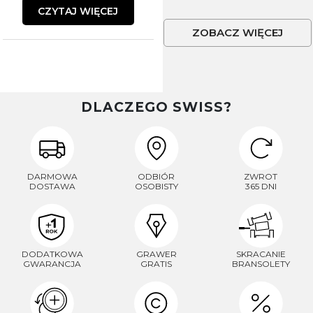
CZYTAJ WIĘCEJ
ZOBACZ WIĘCEJ
DLACZEGO SWISS?
DARMOWA
ODBIÓR
ZWROT
DOSTAWA
OSOBISTY
365 DNI
DODATKOWA
GRAWER
SKRACANIE
GWARANCJA
GRATIS
BRANSOLETY