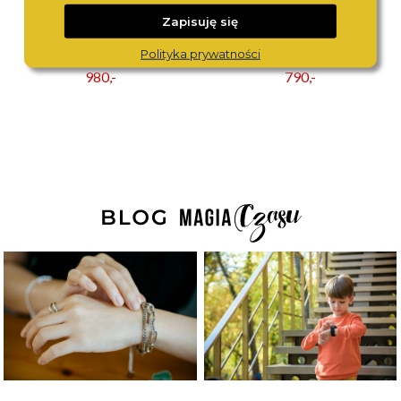
Zapisuję się
CITIZEN
TOMMY HILFIGER
Polityka prywatności
CA4420-21X
1710762
980,-
790,-