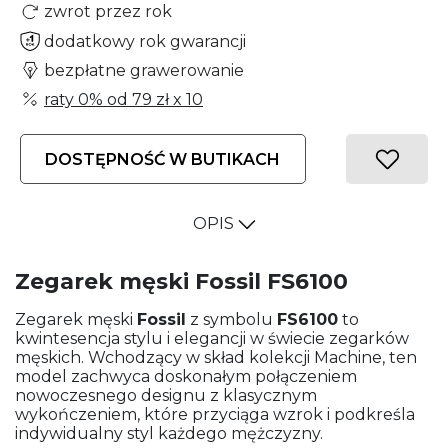
zwrot przez rok
dodatkowy rok gwarancji
bezpłatne grawerowanie
raty 0% od
79 zł
x 10
DOSTĘPNOŚĆ W BUTIKACH
OPIS
Zegarek męski Fossil FS6100
Zegarek męski
Fossil
z symbolu
FS6100
to
kwintesencja stylu i elegancji w świecie zegarków
męskich. Wchodzący w skład kolekcji Machine, ten
model zachwyca doskonałym połączeniem
nowoczesnego designu z klasycznym
wykończeniem, które przyciąga wzrok i podkreśla
indywidualny styl każdego mężczyzny.