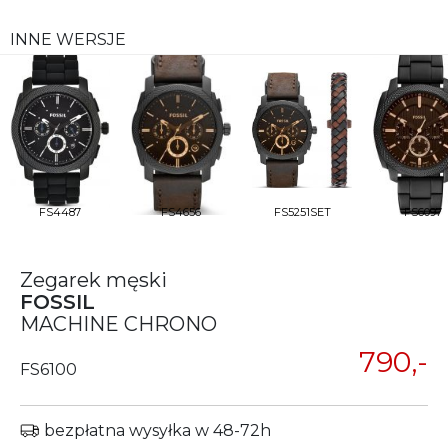
INNE WERSJE
FS4487
FS4656
FS5251SET
FS6097
Zegarek męski
FOSSIL
MACHINE CHRONO
790,-
FS6100
bezpłatna wysyłka w 48-72h