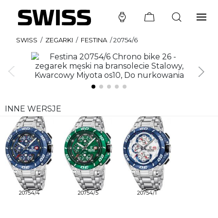
SWISS
/
ZEGARKI
/
FESTINA
/
20754/6
INNE WERSJE
20754/4
20754/5
20754/1