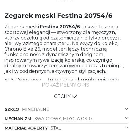
Zegarek męski Festina 20754/6
Zegarek męski
Festina
20754/6
to kwintesencja
sportowej elegancji — stworzony dla mężczyzn,
którzy oczekują od czasomierza nie tylko precyzji,
ale i wyrazistego charakteru. Należący do kolekcji
Chrono Bike 26, model ten łączy techniczną
funkcjonalność z dynamicznym designem
inspirowanym rywalizacją kolarską, co czyni go
idealnym towarzyszem zarówno podczas treningu,
jak i w codziennych, aktywnych stylizacjach.
STYL: Sportowy — to zegarek dla osób ceniących
POKAŻ PEŁNY OPIS
energetyczny wygląd i praktyczne rozwiązania.
KSZTAŁT KOPERTY: Okrągły — klasyczna forma w
nowoczesnym, dynamicznym wydaniu. KOLOR
CECHY
TARCZY: Czarny — głęboka, matowa lub lekko
metalizowana powierzchnia tarczy podkreśla
SZKŁO
MINERALNE
czytelność i nadaje kompozycji sportowego zacięcia.
KOLOR KOPERTY: Czarny/Stalowy — efektowny
MECHANIZM
KWARCOWY, MIYOTA OS10
kontrast między ciemnymi elementami a stalowym
MATERIAŁ KOPERTY
STAL
blaskiem podkreśla wyrafinowany charakter