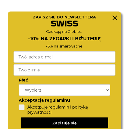
ZAPISZ SIĘ DO NEWSLETTERA
Czekają na Ciebie...
DIESEL
ROAMER
DZ4308
512833 41 55 20
-10% NA ZEGARKI I BIŻUTERIĘ
1 290,-
1 280,-
-5% na smartwache
Płeć
Akceptacja regulaminu
Akcetpuję regulamin i politykę
prywatności
DIESEL
TOMMY HILFIGER
Zapisuję się
DZ4669
1710551
1 290,-
1 290,-