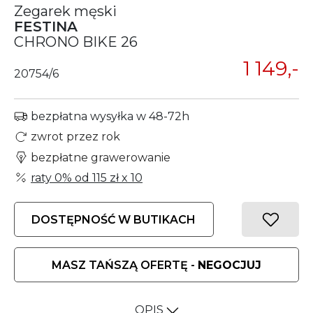
Zegarek męski
FESTINA
CHRONO BIKE 26
1 149,-
20754/6
bezpłatna wysyłka w 48-72h
zwrot przez rok
bezpłatne grawerowanie
raty 0% od
115 zł
x 10
DOSTĘPNOŚĆ W BUTIKACH
MASZ TAŃSZĄ OFERTĘ -
NEGOCJUJ
OPIS