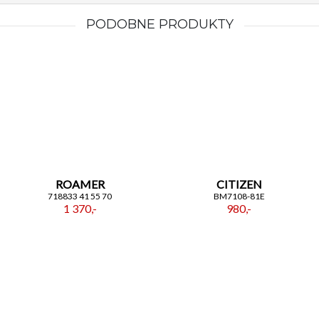
PODOBNE PRODUKTY
ROAMER
CITIZEN
718833 41 55 70
BM7108-81E
1 370,-
980,-