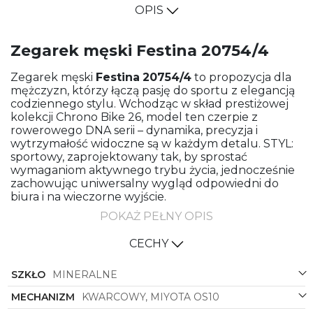
OPIS
Zegarek męski Festina 20754/4
Zegarek męski
Festina
20754/4
to propozycja dla
mężczyzn, którzy łączą pasję do sportu z elegancją
codziennego stylu. Wchodząc w skład prestiżowej
kolekcji Chrono Bike 26, model ten czerpie z
rowerowego DNA serii – dynamika, precyzja i
wytrzymałość widoczne są w każdym detalu. STYL:
sportowy, zaprojektowany tak, by sprostać
wymaganiom aktywnego trybu życia, jednocześnie
zachowując uniwersalny wygląd odpowiedni do
biura i na wieczorne wyjście.
POKAŻ PEŁNY OPIS
Koperta zegarka wykonana jest ze stali, co zapewnia
solidność i odporność na codzienne użytkowanie.
KSZTAŁT KOPERTY: okrągły – klasyczna forma, która
CECHY
nigdy nie wychodzi z mody. Kolor koperty łączy
granatowy z stalowym wykończeniem, tworząc
SZKŁO
MINERALNE
wyrafinowane, nowoczesne zestawienie barw, które
przyciąga wzrok, nie krzycząc o uwagę. TARCZA
MECHANIZM
KWARCOWY, MIYOTA OS10
prezentuje głęboki odcień granatu/niebieskiego, co