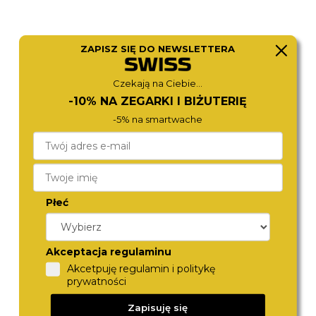
ZAPISZ SIĘ DO NEWSLETTERA
Czekają na Ciebie...
ROAMER
CITIZEN
-10% NA ZEGARKI I BIŻUTERIĘ
512833 41 45 20
NY4058-79LC
1 280,-
980,-
-5% na smartwache
Płeć
Akceptacja regulaminu
Akcetpuję regulamin i politykę
prywatności
DIESEL
CITIZEN
Zapisuję się
DZ4329
BM7108-81L