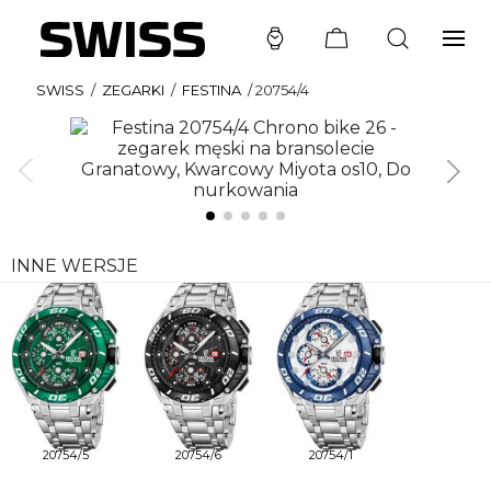
SWISS
/
ZEGARKI
/
FESTINA
/
20754/4
INNE WERSJE
20754/5
20754/6
20754/1