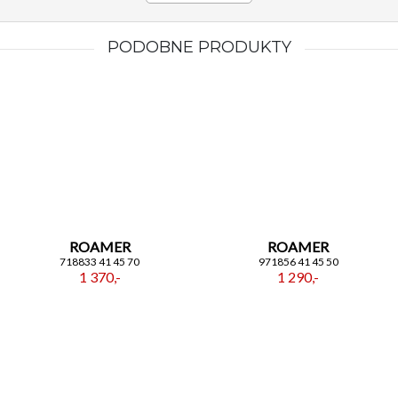
PODOBNE PRODUKTY
ROAMER
ROAMER
718833 41 45 70
971856 41 45 50
1 370,-
1 290,-