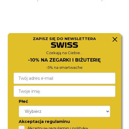
ZAPISZ SIĘ DO NEWSLETTERA
Czekają na Ciebie...
-10% NA ZEGARKI I BIŻUTERIĘ
-5% na smartwache
CITIZEN
DIESEL
CA4723-03A
DZ4323
1 190,-
1 290,-
Płeć
Akceptacja regulaminu
Akcetpuję regulamin i politykę