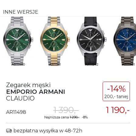
INNE WERSJE
AR11480
AR11511
AR11542
AR11481
Zegarek męski
-14%
EMPORIO ARMANI
200,- taniej
CLAUDIO
1 390,-
1 190,-
AR11498
Najniższa cena
1 290,-
-8%
bezpłatna wysyłka w 48-72h