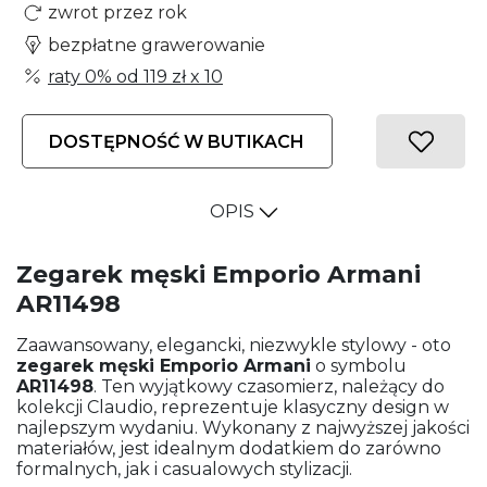
zwrot przez rok
bezpłatne grawerowanie
raty 0% od
119 zł
x 10
DOSTĘPNOŚĆ W BUTIKACH
OPIS
Zegarek męski Emporio Armani
AR11498
Zaawansowany, elegancki, niezwykle stylowy - oto
zegarek męski
Emporio Armani
o symbolu
AR11498
. Ten wyjątkowy czasomierz, należący do
kolekcji Claudio, reprezentuje klasyczny design w
najlepszym wydaniu. Wykonany z najwyższej jakości
materiałów, jest idealnym dodatkiem do zarówno
formalnych, jak i casualowych stylizacji.