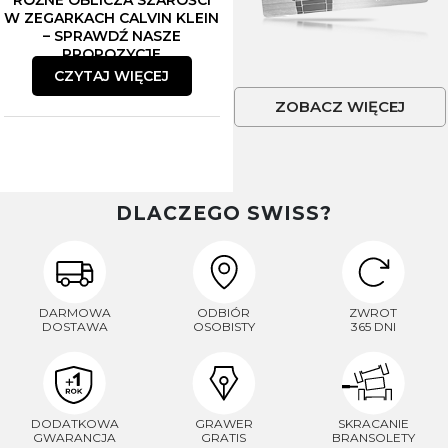
RÓŻNE OBLICZA SZAROŚCI
W ZEGARKACH CALVIN KLEIN
– SPRAWDŹ NASZE
PROPOZYCJE
CZYTAJ WIĘCEJ
ZOBACZ WIĘCEJ
DLACZEGO SWISS?
DARMOWA
ODBIÓR
ZWROT
DOSTAWA
OSOBISTY
365 DNI
DODATKOWA
GRAWER
SKRACANIE
GWARANCJA
GRATIS
BRANSOLETY