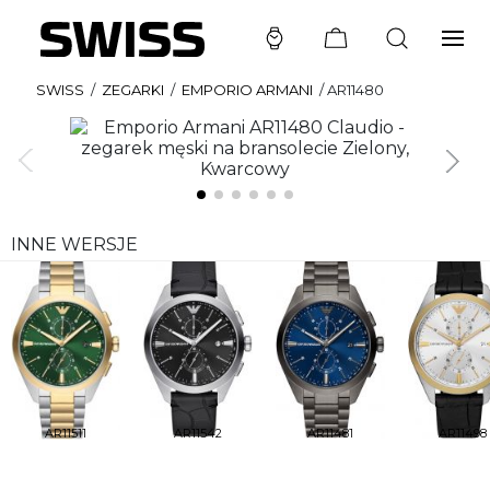
SWISS
/
ZEGARKI
/
EMPORIO ARMANI
/
AR11480
INNE WERSJE
AR11511
AR11542
AR11481
AR11498