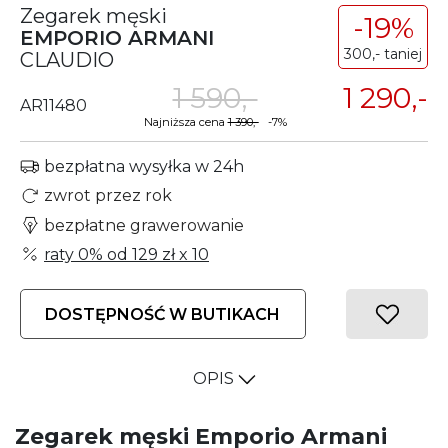
Zegarek męski
-19%
EMPORIO ARMANI
300,- taniej
CLAUDIO
1 590,-
1 290,-
AR11480
Najniższa cena
1 390,-
-7%
bezpłatna wysyłka w 24h
zwrot przez rok
bezpłatne grawerowanie
raty 0% od
129 zł
x 10
DOSTĘPNOŚĆ W BUTIKACH
OPIS
Zegarek męski Emporio Armani