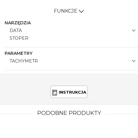
praktyczne akcesorium do codziennego użytku, ale
także wyraz osobistego gustu i klasy. Dla mężczyzny,
FUNKCJE
który ceni sobie elegancję i prestiż, ten zegarek
będzie doskonałym wyborem.
NARZĘDZIA
DATA
STOPER
PARAMETRY
TACHYMETR
INSTRUKCJA
PODOBNE PRODUKTY