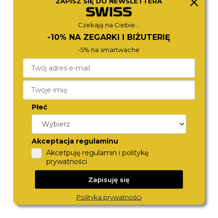
ZAPISZ SIĘ DO NEWSLETTERA
NJ0232-53X
512833 41 75 20
1 590,-
1 280,-
Czekają na Ciebie...
-10% NA ZEGARKI I BIŻUTERIĘ
-5% na smartwache
Płeć
Akceptacja regulaminu
DIESEL
ROAMER
Akcetpuję regulamin i politykę
DZ4684
860833 41 75 71
1 380,-
1 590,-
prywatności
Zapisuję się
Polityka prywatności