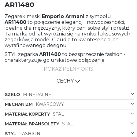
AR11480
Zegarek męski
Emporio Armani
z symbolu
AR11480
to połączenie elegancji i nowoczesności,
idealne dla mężczyzny, który ceni sobie styl i prestiż.
Ta marka od lat wyróżnia się na rynku luksusowych
zegarków, a model Claudio to kwintesencja ich
wyrafinowanego designu.
STYL zegarka
AR11480
to bezsprzecznie fashion -
charakteryzuje go unikatowe połączenie
nowoczesnego designu z eleganckimi detalami.
POKAŻ PEŁNY OPIS
Zegarek ten doskonale wpisuje się w najnowsze
trendy modowe, będąc zarazem ponadczasową
CECHY
klasyką.
KOLEKCJA Claudio to linia zegarków, które cechuje
SZKŁO
MINERALNE
niepowtarzalny charakter i perfekcyjne wykonanie.
Zegarek
AR11480
z dumą nosi symbole tej
MECHANIZM
KWARCOWY
ekskluzywnej serii, przyciągając spojrzenia swoim
MATERIAŁ KOPERTY
STAL
wyjątkowym designem.
MATERIAŁ BRANSOLETY
STAL
MATERIAŁ BRANSOLETY oraz MATERIAŁ KOPERTY
to stal najwyższej jakości, co gwarantuje trwałość i
STYL
FASHION
odporność zegarka na codzienne użytkowanie. Stal,