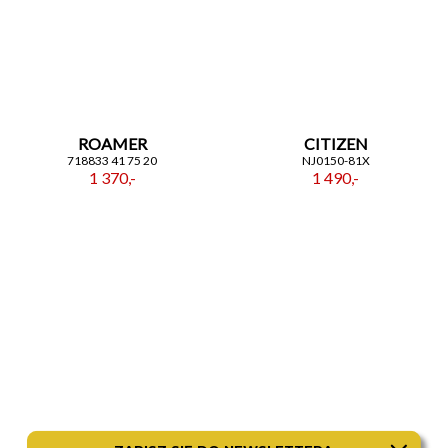
ROAMER
CITIZEN
718833 41 75 20
NJ0150-81X
1 370,-
1 490,-
CITIZEN
ROAMER