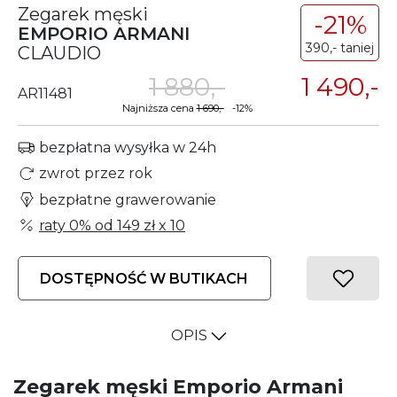
Zegarek męski
-21%
EMPORIO ARMANI
390,- taniej
CLAUDIO
1 880,-
1 490,-
AR11481
Najniższa cena
1 690,-
-12%
bezpłatna wysyłka w 24h
zwrot przez rok
bezpłatne grawerowanie
raty 0% od
149 zł
x 10
DOSTĘPNOŚĆ W BUTIKACH
OPIS
Zegarek męski Emporio Armani