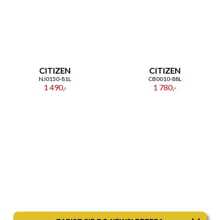
CITIZEN
CITIZEN
NJ0150-81L
CB0010-88L
1 490,-
1 780,-
CITIZEN
ROAMER