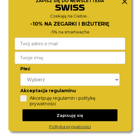
ZAPISZ SIĘ DO NEWSLETTERA
NJ0230-59L
718833 41 45 70
1 480,-
1 370,-
Czekają na Ciebie...
-10% NA ZEGARKI I BIŻUTERIĘ
-5% na smartwache
Płeć
Akceptacja regulaminu
ROAMER
ROAMER
Akcetpuję regulamin i politykę
971856 41 45 50
512833 41 45 20
1 290,-
1 280,-
prywatności
Zapisuję się
Polityka prywatności