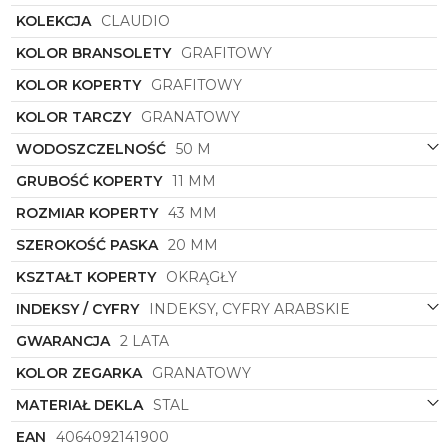
harmonijną całość z resztą zegarka. Kształt koperty,
KOLEKCJA
CLAUDIO
okrągły i klasyczny, sprawia, że zegarek doskonale
prezentuje się na nadgarstku, gwarantując komfort
KOLOR BRANSOLETY
GRAFITOWY
noszenia i estetyczny wygląd.
KOLOR KOPERTY
GRAFITOWY
Emporio Armani
AR11481
to nie tylko zwykły
zegarek, to również modny dodatek, który
KOLOR TARCZY
GRANATOWY
podkreśli wyjątkowy gust i styl jego właściciela.
Doskonały wybór dla nowoczesnego mężczyzny
WODOSZCZELNOŚĆ
50 M
ceniącego jakość, elegancję i oryginalny design.
GRUBOŚĆ KOPERTY
11 MM
Odkryj w sobie nową jakość czasu z zegarkiem
Emporio Armani
AR11481
z kolekcji Claudio.
ROZMIAR KOPERTY
43 MM
SZEROKOŚĆ PASKA
20 MM
KSZTAŁT KOPERTY
OKRĄGŁY
INDEKSY / CYFRY
INDEKSY, CYFRY ARABSKIE
GWARANCJA
2 LATA
KOLOR ZEGARKA
GRANATOWY
MATERIAŁ DEKLA
STAL
EAN
4064092141900