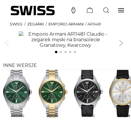
SWISS
/
ZEGARKI
/
EMPORIO ARMANI
/
AR11481
INNE WERSJE
AR11480
AR11511
AR11542
AR11498