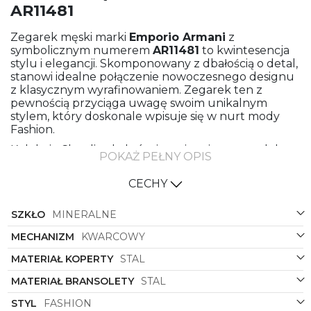
AR11481
Zegarek męski marki
Emporio Armani
z
symbolicznym numerem
AR11481
to kwintesencja
stylu i elegancji. Skomponowany z dbałością o detal,
stanowi idealne połączenie nowoczesnego designu
z klasycznym wyrafinowaniem. Zegarek ten z
pewnością przyciąga uwagę swoim unikalnym
stylem, który doskonale wpisuje się w nurt mody
Fashion.
Kolekcja Claudio, do której nawiązuje ten model,
POKAŻ PEŁNY OPIS
odznacza się subtelnością i precyzją wykonania.
Zegarek wykonany z najwyższej jakości materiałów,
CECHY
a mianowicie stal nierdzewną, zarówno na
bransolecie jak i kopercie, co gwarantuje nie tylko
SZKŁO
MINERALNE
trwałość, ale i elegancki wygląd. Grafitowy kolor
bransolety i koperty nadaje zegarkowi
MECHANIZM
KWARCOWY
nowoczesnego charakteru, podkreślając
jednocześnie jego uniwersalność i ponadczasowy
MATERIAŁ KOPERTY
STAL
design.
MATERIAŁ BRANSOLETY
STAL
Pozłacane detale na tarczy w kolorze granatowym
dodają odrobinę luksusu i prestiżu, tworząc
STYL
FASHION