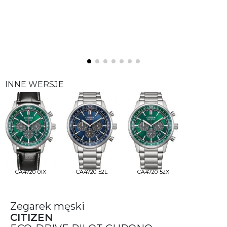
INNE WERSJE
CA4720-01X
CA4720-52L
CA4720-52X
Zegarek męski
CITIZEN