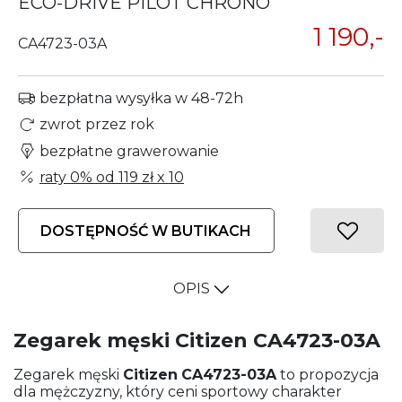
ECO-DRIVE PILOT CHRONO
1 190,-
CA4723-03A
bezpłatna wysyłka w 48-72h
zwrot przez rok
bezpłatne grawerowanie
raty 0% od
119 zł
x 10
DOSTĘPNOŚĆ W BUTIKACH
OPIS
Zegarek męski Citizen CA4723-03A
Zegarek męski
Citizen
CA4723-03A
to propozycja
dla mężczyzny, który ceni sportowy charakter