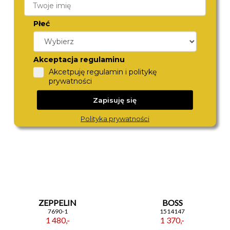
Płeć
DIESEL
CITIZEN
DZ4323
NJ0210-05E
Akceptacja regulaminu
1 290,-
1 090,-
Akcetpuję regulamin i politykę
prywatności
Zapisuję się
Polityka prywatności
ZEPPELIN
BOSS
7690-1
1514147
1 480,-
1 370,-