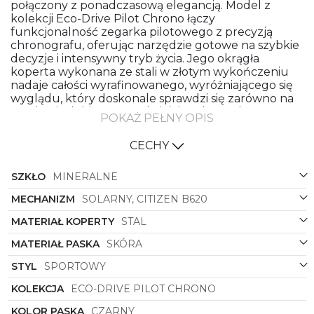
połączony z ponadczasową elegancją. Model z
kolekcji Eco-Drive Pilot Chrono łączy
funkcjonalność zegarka pilotowego z precyzją
chronografu, oferując narzędzie gotowe na szybkie
decyzje i intensywny tryb życia. Jego okrągła
koperta wykonana ze stali w złotym wykończeniu
nadaje całości wyrafinowanego, wyróżniającego się
wyglądu, który doskonale sprawdzi się zarówno na
spotkaniach biznesowych, jak i podczas aktywnego
POKAŻ PEŁNY OPIS
wypoczynku.
Srebrna tarcza stanowi eleganckie tło dla
CECHY
czytelnych indeksów i wskazówek, tworząc
kontrast, który ułatwia odczytanie godziny w
SZKŁO
MINERALNE
różnych warunkach oświetleniowych. Charakter
pilotowego designu przejawia się w czytelności i
MECHANIZM
SOLARNY, CITIZEN B620
układzie tarczy, a funkcje chronografu dodają
MATERIAŁ KOPERTY
STAL
użytkowej wartości, pozwalając mierzyć krótkie
interwały czasu z pełną precyzją. Dzięki technologii
MATERIAŁ PASKA
SKÓRA
Eco-Drive zegarek ładuje się światłem – naturalnym
i sztucznym – co eliminuje potrzebę częstej
STYL
SPORTOWY
wymiany baterii i sprawia, że jest to wygodne
KOLEKCJA
ECO-DRIVE PILOT CHRONO
rozwiązanie dla osób ceniących niezawodność.
KOLOR PASKA
CZARNY
Czarny pasek ze skóry łączy komfort noszenia z