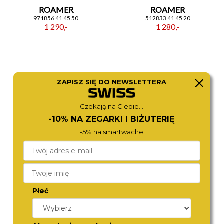
ROAMER
ROAMER
971856 41 45 50
512833 41 45 20
1 290,-
1 280,-
ZAPISZ SIĘ DO NEWSLETTERA
Czekają na Ciebie...
-10% NA ZEGARKI I BIŻUTERIĘ
-5% na smartwache
CITIZEN
CITIZEN
NY4058-79LC
BM7108-81L
980,-
980,-
Płeć