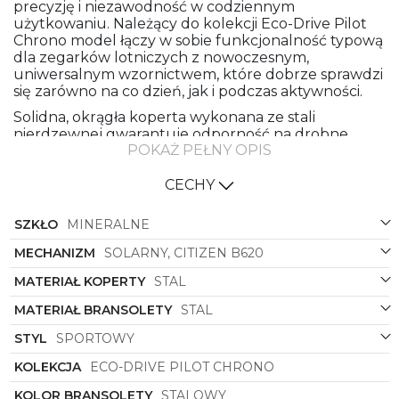
precyzję i niezawodność w codziennym
użytkowaniu. Należący do kolekcji Eco-Drive Pilot
Chrono model łączy w sobie funkcjonalność typową
dla zegarków lotniczych z nowoczesnym,
uniwersalnym wzornictwem, które dobrze sprawdzi
się zarówno na co dzień, jak i podczas aktywności.
Solidna, okrągła koperta wykonana ze stali
nierdzewnej gwarantuje odporność na drobne
POKAŻ PEŁNY OPIS
uderzenia i zapewnia wyraźny, męski wygląd.
Stalowy kolor koperty oraz stalowa bransoleta
tworzą spójną, elegancką kompozycję, która pasuje
CECHY
do jeansów, sportowej kurtki czy casualowej
marynarki. Bransoleta ze stali nie tylko podkreśla
SZKŁO
MINERALNE
sportowy charakter zegarka, ale też daje poczucie
trwałości i komfortu noszenia przez cały dzień.
MECHANIZM
SOLARNY, CITIZEN B620
Granatowa tarcza to kluczowy element designu —
MATERIAŁ KOPERTY
STAL
głęboki, nasycony kolor nadaje zegarkowi stylu i
MATERIAŁ BRANSOLETY
STAL
głębi, a jednocześnie zachowuje czytelność
wskazań. Kontrastujące indeksy i wskazówki
STYL
SPORTOWY
ułatwiają szybki odczyt czasu, a sportowe akcenty
na tarczy sygnalizują wysoką funkcjonalność
KOLEKCJA
ECO-DRIVE PILOT CHRONO
modelu Pilot Chrono.
KOLOR BRANSOLETY
STALOWY