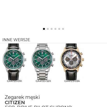
INNE WERSJE
CA4720-01X
CA4720-52X
CA4723-03A
Zegarek męski
CITIZEN