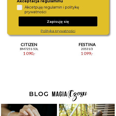
Akceptacja regulaminu
Akcetpuję regulamin i politykę
prywatności
Zapisuję się
Polityka prywatności
CITIZEN
FESTINA
BM7251-53L
20531/3
1 090,-
1 099,-