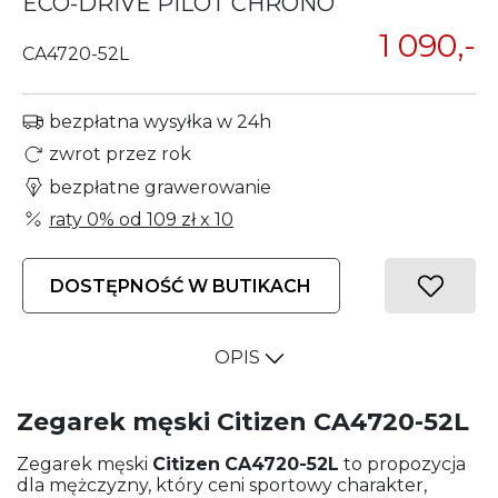
ECO-DRIVE PILOT CHRONO
1 090,-
CA4720-52L
bezpłatna wysyłka w 24h
zwrot przez rok
bezpłatne grawerowanie
raty 0% od
109 zł
x 10
DOSTĘPNOŚĆ W BUTIKACH
OPIS
Zegarek męski Citizen CA4720-52L
Zegarek męski
Citizen
CA4720-52L
to propozycja
dla mężczyzny, który ceni sportowy charakter,