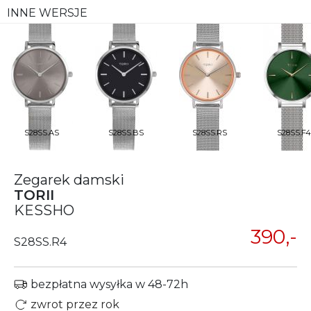
INNE WERSJE
S28SS.AS
S28SS.BS
S28SS.RS
S28SS.F4
Zegarek damski
TORII
KESSHO
390,-
S28SS.R4
bezpłatna wysyłka w 48-72h
zwrot przez rok