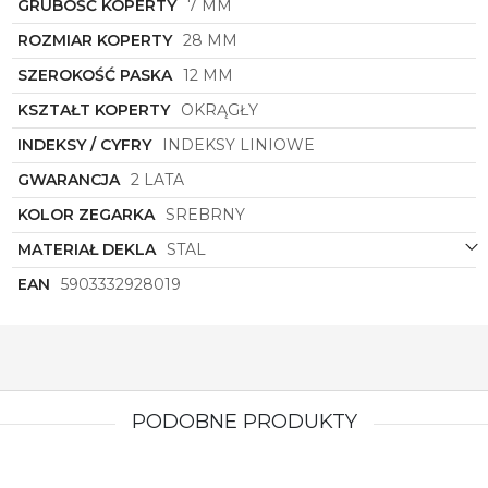
codziennych spotkań, jak i odświętnych okazji. Jego
GRUBOŚĆ KOPERTY
7 MM
subtelny, a zarazem wyrazisty design będzie
ROZMIAR KOPERTY
28 MM
doskonałym uzupełnieniem każdego damskiego
outfitu, dodając mu niepowtarzalnego uroku i
SZEROKOŚĆ PASKA
12 MM
prestiżu.
KSZTAŁT KOPERTY
OKRĄGŁY
Poznaj magię połączenia klasyki z nowoczesnością,
sięgając po zegarek
Torii
symbol
S28SS.R4
z
INDEKSY / CYFRY
INDEKSY LINIOWE
kolekcji Kessho. Daj się oczarować elegancji i
ponadczasowemu stylowi, który towarzyszyć Ci
GWARANCJA
2 LATA
będzie przez wiele lat, emanując wyjątkowym
KOLOR ZEGARKA
SREBRNY
blaskiem i subtelnością każdego dnia.
MATERIAŁ DEKLA
STAL
EAN
5903332928019
PODOBNE PRODUKTY