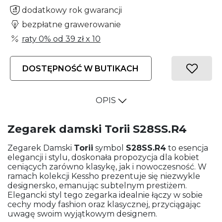
dodatkowy rok gwarancji
bezpłatne grawerowanie
raty 0% od
39 zł
x 10
DOSTĘPNOŚĆ W BUTIKACH
OPIS
Zegarek damski Torii S28SS.R4
Zegarek Damski
Torii
symbol
S28SS.R4
to esencja
elegancji i stylu, doskonała propozycja dla kobiet
ceniących zarówno klasykę, jak i nowoczesność. W
ramach kolekcji Kessho prezentuje się niezwykle
designersko, emanując subtelnym prestiżem.
Elegancki styl tego zegarka idealnie łączy w sobie
cechy mody fashion oraz klasycznej, przyciągając
uwagę swoim wyjątkowym designem.