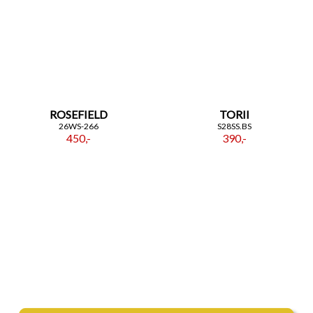
ROSEFIELD
TORII
26WS-266
S28SS.BS
450,-
390,-