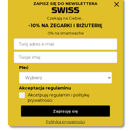
ZAPISZ SIĘ DO NEWSLETTERA
TORII
TORII
B38SM.AB
S28SS.AS
390,-
390,-
Czekają na Ciebie...
-10% NA ZEGARKI I BIŻUTERIĘ
-5% na smartwache
Płeć
Akceptacja regulaminu
TORII
TORII
Akcetpuję regulamin i politykę
G34SS.GG
S33SS.OS
prywatności
390,-
390,-
Zapisuję się
Polityka prywatności