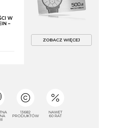
ŚCI W
IN –
ZOBACZ WIĘCEJ
TNA
13682
NAWET
NA
PRODUKTÓW
60 RAT
II