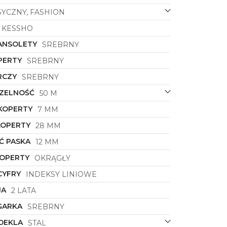
SYCZNY, FASHION
KESSHO
ANSOLETY
SREBRNY
PERTY
SREBRNY
RCZY
SREBRNY
ZELNOŚĆ
50 M
KOPERTY
7 MM
KOPERTY
28 MM
Ć PASKA
12 MM
KOPERTY
OKRĄGŁY
CYFRY
INDEKSY LINIOWE
JA
2 LATA
GARKA
SREBRNY
DEKLA
STAL