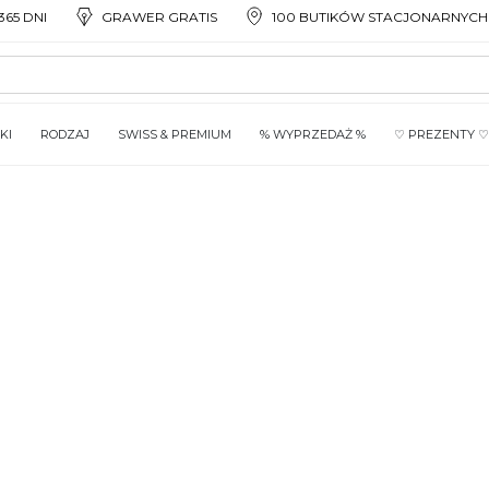
65 DNI
GRAWER GRATIS
100 BUTIKÓW STACJONARNYCH
KI
RODZAJ
SWISS & PREMIUM
% WYPRZEDAŻ %
♡ PREZENTY ♡