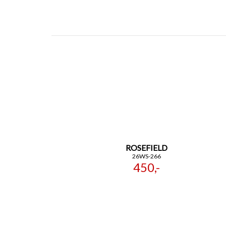
ROSEFIELD
26WS-266
450,-