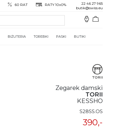
22 46 27 965
60 RAT
RATY 10x0%
butik@swiss.eu
BIŻUTERIA
TOREBKI
PASKI
BUTIKI
Zegarek damski
TORII
KESSHO
S28SS.OS
390,-