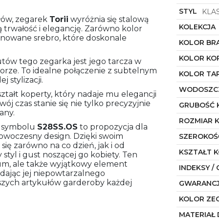
STYL
KLA
łów, zegarek
Torii
wyróżnia się stalową
KOLEKCJA
ą trwałość i elegancję. Zarówno kolor
stonowane srebro, które doskonale
KOLOR BR
KOLOR KO
tów tego zegarka jest jego tarcza w
ze. To idealne połączenie z subtelnym
KOLOR TA
 stylizacji.
WODOSZC
ztałt koperty, który nadaje mu elegancji
ój czas stanie się nie tylko precyzyjnie
GRUBOŚĆ 
any.
ROZMIAR 
 symbolu
S28SS.OS
to propozycja dla
nowoczesny design. Dzięki swoim
SZEROKOŚ
ę zarówno na co dzień, jak i od
KSZTAŁT 
styl i gust noszącej go kobiety. Ten
ium, ale także wyjątkowy element
INDEKSY / 
nadając jej niepowtarzalnego
jszych artykułów garderoby każdej
GWARANC
KOLOR ZE
MATERIAŁ 