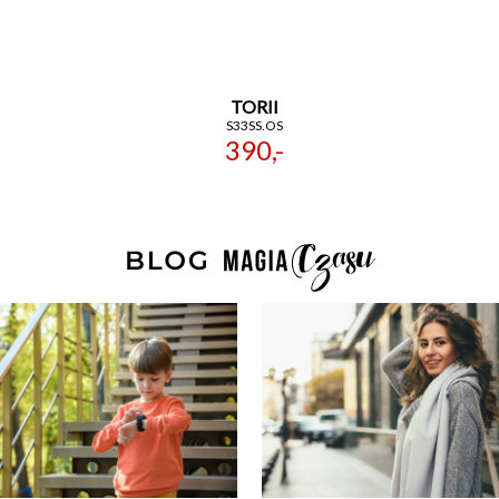
TORII
S33SS.OS
390,-