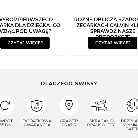
WYBÓR PIERWSZEGO
RÓŻNE OBLICZA SZARO
ARKA DLA DZIECKA. CO
ZEGARKACH CALVIN KLE
WZIĄĆ POD UWAGĘ?
SPRAWDŹ NASZE
PROPOZYCJE
CZYTAJ WIĘCEJ
CZYTAJ WIĘCEJ
DLACZEGO SWISS?
WROT
DODATKOWA
GRAWER
SKRACANIE
BEZPŁA
65 DNI
GWARANCJA
GRATIS
BRANSOLETY
WYMIA
BATER