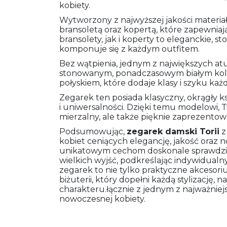
kobiety.
Wytworzony z najwyższej jakości materia
bransoletą oraz kopertą, które zapewniaj
bransolety, jak i koperty to eleganckie, 
komponuje się z każdym outfitem.
Bez wątpienia, jednym z największych atu
stonowanym, ponadczasowym białym kolor
połyskiem, które dodaje klasy i szyku każdej
Zegarek ten posiada klasyczny, okrągły ks
i uniwersalności. Dzięki temu modelowi, Tw
mierzalny, ale także pięknie zaprezentow
Podsumowując,
zegarek damski
Torii
z
kobiet ceniących elegancję, jakość oraz 
unikatowym cechom doskonale sprawdzi si
wielkich wyjść, podkreślając indywidualny 
zegarek to nie tylko praktyczne akcesor
biżuterii, który dopełni każdą stylizację, 
charakteru.łącznie z jednym z najważnie
nowoczesnej kobiety.