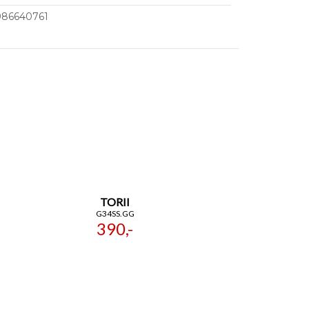
986640761
TORII
G34SS.GG
390,-