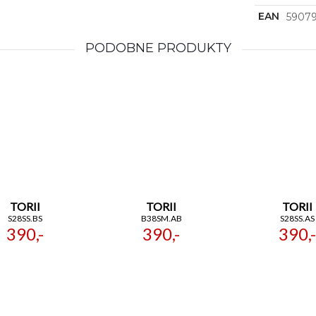
EAN
5907
PODOBNE PRODUKTY
TORII
TORII
TORII
S28SS.BS
B38SM.AB
S28SS.AS
390,-
390,-
390,-