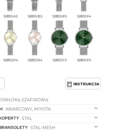
S28SS.AS
S28SS.BS
S28SS.RS
S28SS.F4
S28SS.P4
S28SS.R4
S28SS.FS
S28SS.FG
INSTRUKCJA
POWŁOKĄ SZAFIROWĄ
M
KWARCOWY, MIYOTA
 KOPERTY
STAL
 BRANSOLETY
STAL-MESH