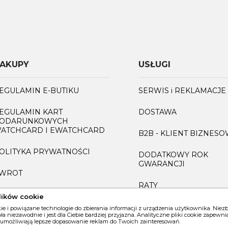
AKUPY
USŁUGI
EGULAMIN E-BUTIKU
SERWIS i REKLAMACJE
EGULAMIN KART
DOSTAWA
ODARUNKOWYCH
ATCHCARD I EWATCHCARD
B2B - KLIENT BIZNES
OLITYKA PRYWATNOŚCI
DODATKOWY ROK
GWARANCJI
WROT
RATY
AQ
lików cookie
GRAWEROWANIE
kie i powiązane technologie do zbierania informacji z urządzenia użytkownika. Nie
iała niezawodnie i jest dla Ciebie bardziej przyjazna. Analityczne pliki cookie zapew
 umożliwiają lepsze dopasowanie reklam do Twoich zainteresowań.
INFORMACJA O ZUŻYT