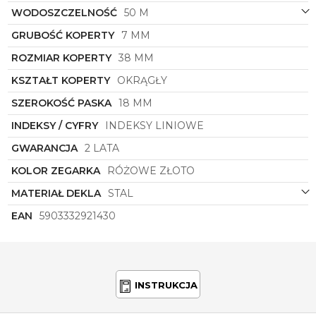
Twoje oczekiwania. Dzięki połączeniu klasycznego
WODOSZCZELNOŚĆ
50 M
designu z modnymi akcentami, ten wyjątkowy
zegarek stanie się nieodłącznym elementem Twojej
GRUBOŚĆ KOPERTY
7 MM
garderoby. Pozwól sobie na chwilę luksusu i dodaj
odrobinę blasku do swojego codziennego looku z
ROZMIAR KOPERTY
38 MM
zegarkiem
Torii
D38RM.AD
.
KSZTAŁT KOPERTY
OKRĄGŁY
SZEROKOŚĆ PASKA
18 MM
INDEKSY / CYFRY
INDEKSY LINIOWE
GWARANCJA
2 LATA
KOLOR ZEGARKA
RÓŻOWE ZŁOTO
MATERIAŁ DEKLA
STAL
EAN
5903332921430
INSTRUKCJA