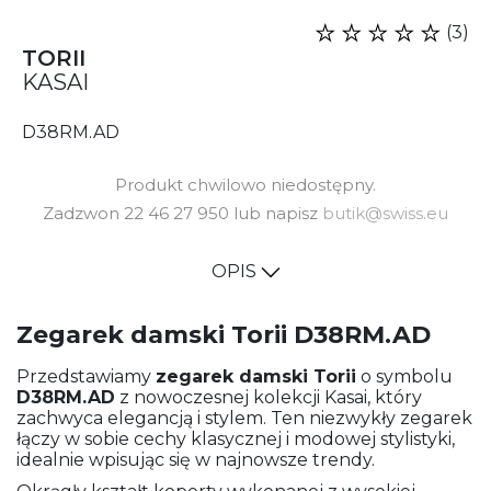
(3)
TORII
KASAI
D38RM.AD
Produkt chwilowo niedostępny.
Zadzwon 22 46 27 950 lub napisz
butik@swiss.eu
OPIS
Zegarek damski Torii D38RM.AD
Przedstawiamy
zegarek damski
Torii
o symbolu
D38RM.AD
z nowoczesnej kolekcji Kasai, który
zachwyca elegancją i stylem. Ten niezwykły zegarek
łączy w sobie cechy klasycznej i modowej stylistyki,
idealnie wpisując się w najnowsze trendy.