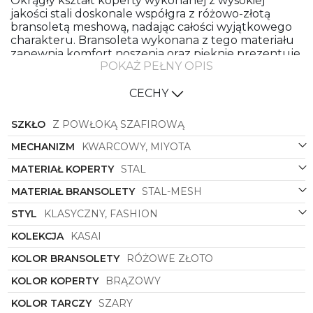
Okrągły kształt koperty wykonanej z wysokiej
jakości stali doskonale współgra z różowo-złotą
bransoletą meshową, nadając całości wyjątkowego
charakteru. Bransoleta wykonana z tego materiału
zapewnia komfort noszenia oraz pięknie prezentuje
POKAŻ PEŁNY OPIS
się na kobiecym nadgarstku.
Koperta zegarka w kolorze brązowym stanowi
CECHY
eleganckie tło dla subtelnego odcienia szarej tarczy,
tworząc zgrany i stylowy efekt wizualny. Całość
SZKŁO
Z POWŁOKĄ SZAFIROWĄ
tworzy harmonijną kompozycję, która z pewnością
przyciągnie uwagę wielbicieli nowoczesnego
MECHANIZM
KWARCOWY, MIYOTA
designu.
MATERIAŁ KOPERTY
STAL
Zegarek damska
Torii
to nie tylko doskonały
dodatek do codziennych stylizacji, ale także
MATERIAŁ BRANSOLETY
STAL-MESH
precyzyjny narzędzie do mierzenia czasu. Dzięki
wysokiej jakości materiałom wykonania oraz solidnej
STYL
KLASYCZNY, FASHION
konstrukcji, zegarek ten będzie towarzyszył Ci
KOLEKCJA
KASAI
przez wiele sezonów, podkreślając Twój wyjątkowy
gust i elegancję.
KOLOR BRANSOLETY
RÓŻOWE ZŁOTO
Jeśli szukasz zegarka, który podkreśli Twój
KOLOR KOPERTY
BRĄZOWY
indywidualny styl oraz zapewni niezawodność i
precyzję, zegarek damska
Torii
z pewnością spełni
KOLOR TARCZY
SZARY