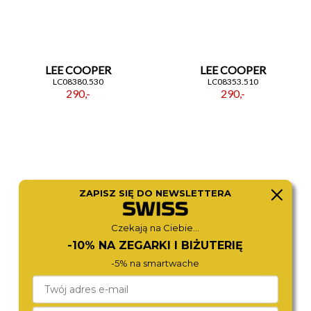
LEE COOPER
LEE COOPER
LC08380.530
LC08353.510
290,-
290,-
ZAPISZ SIĘ DO NEWSLETTERA
Czekają na Ciebie...
-10% NA ZEGARKI I BIŻUTERIĘ
-5% na smartwache
LEE COOPER
LEE COOPER
LC08386.420
LC08350.410
280,-
290,-