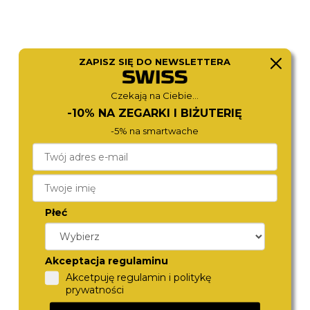
ZAPISZ SIĘ DO NEWSLETTERA
Czekają na Ciebie...
-10% NA ZEGARKI I BIŻUTERIĘ
TOMMY HILFIGER
CALVIN KLEIN
1782593
25200322
-5% na smartwache
880,-
890,-
Płeć
Akceptacja regulaminu
Akcetpuję regulamin i politykę
prywatności