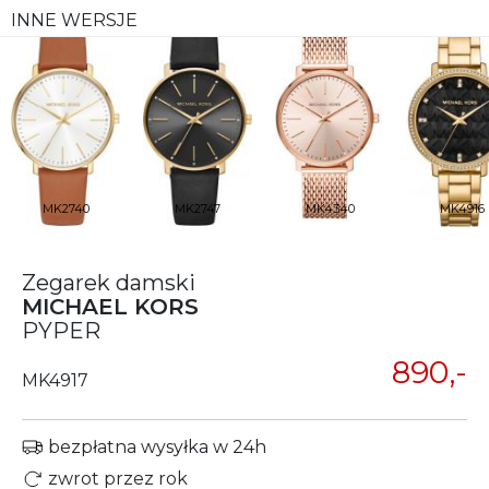
INNE WERSJE
MK2740
MK2747
MK4340
MK4916
Zegarek damski
MICHAEL KORS
PYPER
890,-
MK4917
bezpłatna wysyłka w 24h
zwrot przez rok