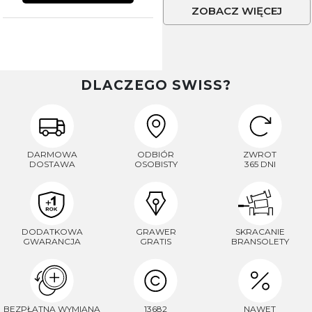
ZOBACZ WIĘCEJ
DLACZEGO SWISS?
DARMOWA
ODBIÓR
ZWROT
DOSTAWA
OSOBISTY
365 DNI
DODATKOWA
GRAWER
SKRACANIE
GWARANCJA
GRATIS
BRANSOLETY
BEZPŁATNA WYMIANA
13682
NAWET