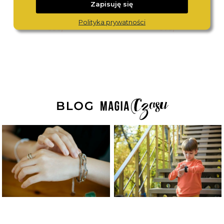
Zapisuję się
TOMMY HILFIGER
MICHAEL KORS
1782617
MK4920
Polityka prywatności
880,-
890,-