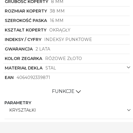
GRUBOŚĆ KOPERTY
8 MM
ale również doskonałym elementem biżuterii, który
subtelnie podkreśli Twoją osobowość i indywidualny
ROZMIAR KOPERTY
38 MM
styl.
SZEROKOŚĆ PASKA
16 MM
KSZTAŁT KOPERTY
OKRĄGŁY
INDEKSY / CYFRY
INDEKSY PUNKTOWE
GWARANCJA
2 LATA
KOLOR ZEGARKA
RÓŻOWE ZŁOTO
MATERIAŁ DEKLA
STAL
EAN
4064092339871
FUNKCJE
PARAMETRY
KRYSZTAŁKI