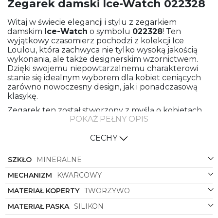
Zegarek damski Ice-Watch 022328
Witaj w świecie elegancji i stylu z zegarkiem
damskim
Ice-Watch
o symbolu
022328
! Ten
wyjątkowy czasomierz pochodzi z kolekcji Ice
Loulou, która zachwyca nie tylko wysoką jakością
wykonania, ale także designerskim wzornictwem.
Dzięki swojemu niepowtarzalnemu charakterowi
stanie się idealnym wyborem dla kobiet ceniących
zarówno nowoczesny design, jak i ponadczasową
klasykę.
Zegarek ten został stworzony z myślą o kobietach,
POKAŻ PEŁNY OPIS
które kochają modę i cenią sobie oryginalność. Jego
styl jest niewątpliwie związany z najnowszymi
trendami, jednocześnie pozostając wiernym klasyce,
CECHY
co sprawia, że doskonale komponuje się zarówno z
codziennymi stylizacjami, jak i wieczorowymi
SZKŁO
MINERALNE
kreacjami. Dzięki eleganckiemu designowi zegarek
ten doskonale uzupełni każdą garderobę, nadając
MECHANIZM
KWARCOWY
jej niepowtarzalnego charakteru i subtelnej
MATERIAŁ KOPERTY
TWORZYWO
elegancji.
MATERIAŁ PASKA
SILIKON
Materiał paska wykonanego z wytrzymałego
silikonu gwarantuje nie tylko komfort noszenia, ale