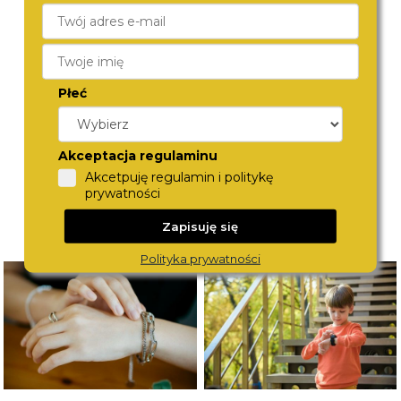
ICE-WATCH
ICE-WATCH
024764
022583
390,-
390,-
Płeć
Akceptacja regulaminu
Akcetpuję regulamin i politykę
prywatności
Zapisuję się
Polityka prywatności