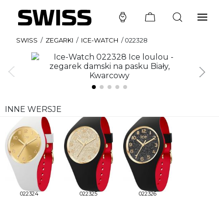
SWISS
/
ZEGARKI
/
ICE-WATCH
/
022328
INNE WERSJE
022324
022325
022326