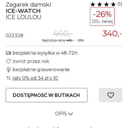
Zegarek damski
(1)
ICE-WATCH
-26%
ICE LOULOU
120,- taniej
460,-
340,-
022328
Najniższa cena
460,-
-26%
bezpłatna wysyłka w 48-72h
zwrot przez rok
bezpłatne grawerowanie
raty 0% od
34 zł
x 10
DOSTĘPNOŚĆ W BUTIKACH
OPIS