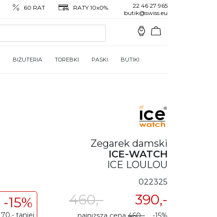
22 46 27 965
60 RAT
RATY 10x0%
butik@swiss.eu
BIŻUTERIA
TOREBKI
PASKI
BUTIKI
Zegarek damski
ICE-WATCH
ICE LOULOU
022325
460,-
390,-
-15%
70,- taniej
najniższa cena
460,-
-15%