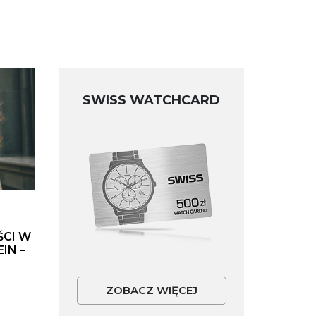
SWISS WATCHCARD
ŚCI W
IN –
ZOBACZ WIĘCEJ