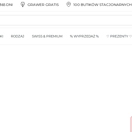
65 DNI
GRAWER GRATIS
100 BUTIKÓW STACJONARNYCH
KI
RODZAJ
SWISS & PREMIUM
% WYPRZEDAŻ %
♡ PREZENTY ♡