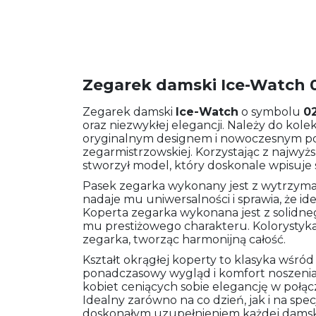
Zegarek damski Ice-Watch 
Zegarek damski
Ice-Watch
o symbolu
0
oraz niezwykłej elegancji. Należy do kole
oryginalnym designem i nowoczesnym pod
zegarmistrzowskiej. Korzystając z najwyżs
stworzył model, który doskonale wpisuje
Pasek zegarka wykonany jest z wytrzymał
nadaje mu uniwersalności i sprawia, że i
Koperta zegarka wykonana jest z solidne
mu prestiżowego charakteru. Kolorystyka
zegarka, tworząc harmonijną całość.
Kształt okrągłej koperty to klasyka wśr
ponadczasowy wygląd i komfort noszeni
kobiet ceniących sobie elegancję w poł
Idealny zarówno na co dzień, jak i na spe
doskonałym uzupełnieniem każdej damski