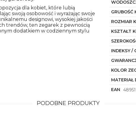
WODOSZC
opozycja dla kobiet, które lubią
GRUBOŚĆ 
ając swoją osobowość i wyrażając swoje
nikalnemu designowi, wysokiej jakości
ROZMIAR 
h trendów, ten zegarek z pewnością
ąpionym dodatkiem w codziennym stylu
KSZTAŁT 
SZEROKOŚ
INDEKSY / 
GWARANC
KOLOR ZE
MATERIAŁ 
EAN
48951
PODOBNE PRODUKTY