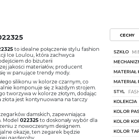
CECHY
022325
22325
to idealne połączenie stylu fashion
SZKŁO
MI
kcji Ice Loulou, która zachwyca
ejściem do biżuterii
MECHANIZ
zej jakości materiałów, producent
MATERIAŁ
 się w panujące trendy mody.
ego silikonu w kolorze czarnym, co
MATERIAŁ 
dealnie komponuje się z każdym strojem.
STYL
FAS
go tworzywa w kolorze złotym, dodając
 złota jest kontynuowana na tarczy
KOLEKCJA
KOLOR PA
ód zegarków damskich, zapewniająca
a. Model
022325
to doskonały wybór dla
KOLOR KO
ączeniu z nowoczesnym designem.
KOLOR TA
cjalne okazje, ten zegarek będzie
ej garderoby.