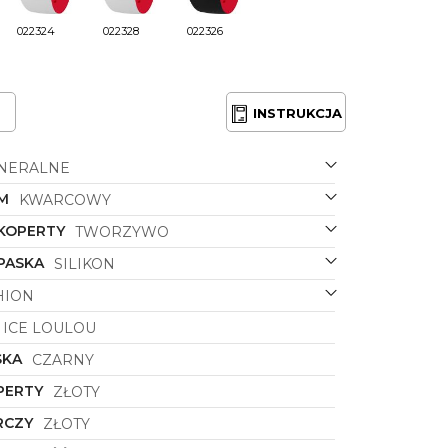
022324
022328
022326
INSTRUKCJA
NERALNE
M
KWARCOWY
 KOPERTY
TWORZYWO
PASKA
SILIKON
HION
ICE LOULOU
SKA
CZARNY
PERTY
ZŁOTY
RCZY
ZŁOTY