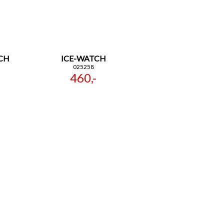
CH
ICE-WATCH
025258
460,-