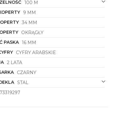
ZELNOŚĆ
100 M
KOPERTY
9 MM
KOPERTY
34 MM
KOPERTY
OKRĄGŁY
Ć PASKA
16 MM
CYFRY
CYFRY ARABSKIE
JA
2 LATA
GARKA
CZARNY
DEKLA
STAL
73319297