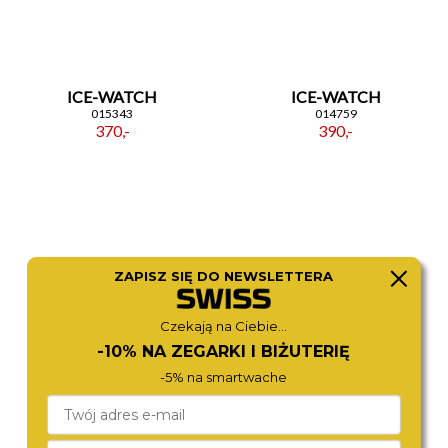
ICE-WATCH
ICE-WATCH
015343
014759
370,-
390,-
ZAPISZ SIĘ DO NEWSLETTERA
Czekają na Ciebie...
-10% NA ZEGARKI I BIŻUTERIĘ
-5% na smartwache
MICHAEL KORS
MICHAEL KORS
MK7544
MK7372
790,-
980,-