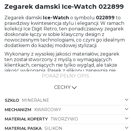
Zegarek damski Ice-Watch 022899
Zegarek damski
Ice-Watch
o symbolu
022899
to
prawdziwy kwintesencja stylu i elegancji. W ramach
kolekcji Ice Digit Retro, ten ponadczasowy zegarek
doskonale łączy w sobie klasyczny design z
nowoczesnymi technologiami, co czyni go idealnym
dodatkiem do każdej modowej stylizacji.
Wykonany z wysokiej jakości materiałów, zegarek
ten został stworzony z myślą o wymagających
klientkach, ceniących nie tylko wygląd, ale także
jakość wykonania. Pasek z silikonu zapewnia nie
POKAŻ PEŁNY OPIS
tylko komfort noszenia, ale również trwałość i
odporność na warunki zewnętrzne.
CECHY
Koperta z tworzywa w kształcie kwadratu nadaje
zegarkowi nowoczesny i minimalistyczny charakter,
SZKŁO
MINERALNE
który z pewnością przyciągnie uwagę wielbicieli
mody. Biały kolor paska i koperty dodaje zegarkowi
MECHANIZM
KWARCOWY
lekkości i świeżości, idealnie komponując się z szaro-
cyfrową tarczą.
MATERIAŁ KOPERTY
TWORZYWO
Tarcza zegarka jest nie tylko funkcjonalna, ale także
MATERIAŁ PASKA
SILIKON