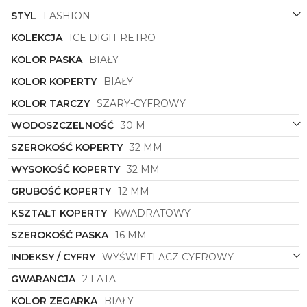
estetyczna. Cyfrowe wyświetlanie czasu sprawia, że
odczytanie godziny staje się łatwe i szybkie, co jest
STYL
FASHION
szczególnie przydatne w szybkim tempie życia
KOLEKCJA
ICE DIGIT RETRO
współczesnych kobiet.
KOLOR PASKA
BIAŁY
Zegarek damski
Ice-Watch
to nie tylko akcesorium,
ale również wyraz osobistego stylu i gustu. Dzięki
KOLOR KOPERTY
BIAŁY
swojej uniwersalności, doskonale sprawdzi się
zarówno na co dzień, jak i od święta, dodając każdej
KOLOR TARCZY
SZARY-CYFROWY
stylizacji niepowtarzalnego charakteru i klasy.
WODOSZCZELNOŚĆ
30 M
Jeśli szukasz zegarka, który nie tylko podkreśli
Twoją indywidualność, ale także spełni wszystkie
SZEROKOŚĆ KOPERTY
32 MM
oczekiwania co do jakości i designu, to
zegarek
WYSOKOŚĆ KOPERTY
32 MM
damski
Ice-Watch
o symbolu
022899
z pewnością
spełni Twoje oczekiwania. Bądź trendy, bądź stylowa,
GRUBOŚĆ KOPERTY
12 MM
bądź sobą z zegarkiem
Ice-Watch
!
KSZTAŁT KOPERTY
KWADRATOWY
SZEROKOŚĆ PASKA
16 MM
INDEKSY / CYFRY
WYŚWIETLACZ CYFROWY
GWARANCJA
2 LATA
KOLOR ZEGARKA
BIAŁY