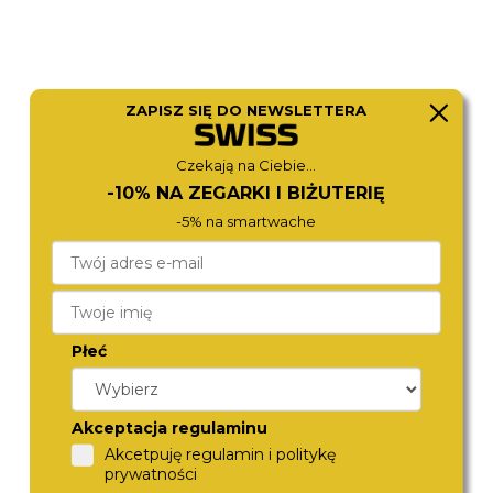
ZAPISZ SIĘ DO NEWSLETTERA
Czekają na Ciebie...
-10% NA ZEGARKI I BIŻUTERIĘ
ROSEFIELD
CITIZEN
-5% na smartwache
SCGSG-S05
EU6072-56D
540,-
480,-
Płeć
Akceptacja regulaminu
Akcetpuję regulamin i politykę
prywatności