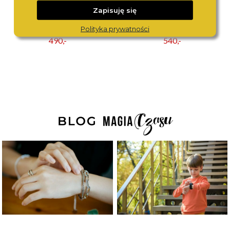
Zapisuję się
CITIZEN
ROSEFIELD
Polityka prywatności
EL3106-59D
QWSG-Q09
490,-
540,-