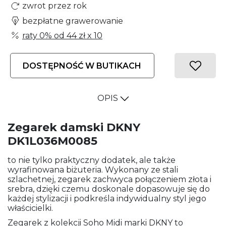
zwrot przez rok
bezpłatne grawerowanie
raty 0% od
44 zł
x 10
DOSTĘPNOŚĆ W BUTIKACH
OPIS
Zegarek damski DKNY
DK1L036M0085
to nie tylko praktyczny dodatek, ale także
wyrafinowana biżuteria. Wykonany ze stali
szlachetnej, zegarek zachwyca połączeniem złota i
srebra, dzięki czemu doskonale dopasowuje się do
każdej stylizacji i podkreśla indywidualny styl jego
właścicielki.
Zegarek z kolekcji Soho Midi marki DKNY to