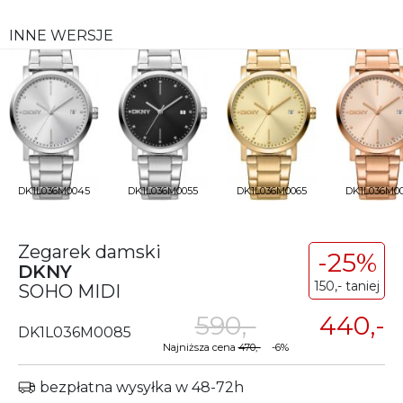
INNE WERSJE
DK1L036M0045
DK1L036M0055
DK1L036M0065
DK1L036M0
Zegarek damski
-25%
DKNY
150,- taniej
SOHO MIDI
590,-
440,-
DK1L036M0085
Najniższa cena
470,-
-6%
bezpłatna wysyłka w 48-72h