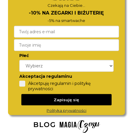
Czekają na Ciebie...
-10% NA ZEGARKI I BIŻUTERIĘ
-5% na smartwache
Płeć
LEE COOPER
LEE COOPER
LC07941.450
LC07923.430
Akceptacja regulaminu
350,-
360,-
Akcetpuję regulamin i politykę
prywatności
Zapisuję się
Polityka prywatności