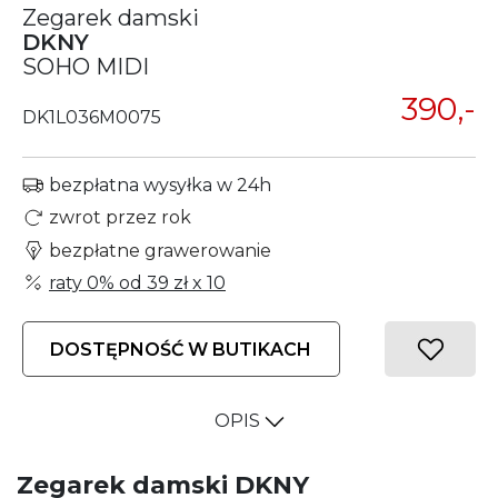
Zegarek damski
DKNY
SOHO MIDI
390,-
DK1L036M0075
bezpłatna wysyłka w 24h
zwrot przez rok
bezpłatne grawerowanie
raty 0% od
39 zł
x 10
DOSTĘPNOŚĆ W BUTIKACH
OPIS
Zegarek damski DKNY