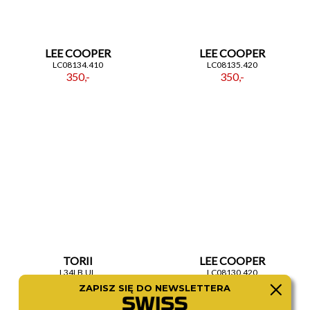
LEE COOPER
LEE COOPER
LC08134.410
LC08135.420
350,-
350,-
TORII
LEE COOPER
L34LB.UL
LC08130.420
450,-
380,-
ZAPISZ SIĘ DO NEWSLETTERA