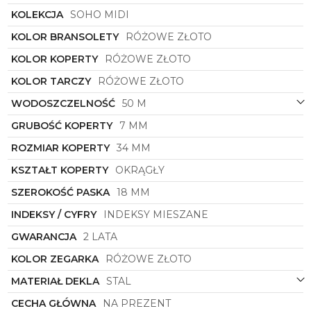
jakość i ponadczasowe wzornictwo.
KOLEKCJA
SOHO MIDI
KOLOR BRANSOLETY
RÓŻOWE ZŁOTO
KOLOR KOPERTY
RÓŻOWE ZŁOTO
KOLOR TARCZY
RÓŻOWE ZŁOTO
WODOSZCZELNOŚĆ
50 M
GRUBOŚĆ KOPERTY
7 MM
ROZMIAR KOPERTY
34 MM
KSZTAŁT KOPERTY
OKRĄGŁY
SZEROKOŚĆ PASKA
18 MM
INDEKSY / CYFRY
INDEKSY MIESZANE
GWARANCJA
2 LATA
KOLOR ZEGARKA
RÓŻOWE ZŁOTO
MATERIAŁ DEKLA
STAL
CECHA GŁÓWNA
NA PREZENT