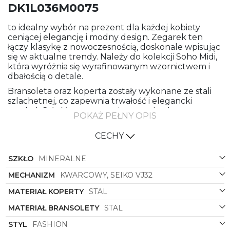
DK1L036M0075
to idealny wybór na prezent dla każdej kobiety
ceniącej elegancję i modny design. Zegarek ten
łączy klasykę z nowoczesnością, doskonale wpisując
się w aktualne trendy. Należy do kolekcji Soho Midi,
która wyróżnia się wyrafinowanym wzornictwem i
dbałością o detale.
Bransoleta oraz koperta zostały wykonane ze stali
szlachetnej, co zapewnia trwałość i elegancki
wygląd. Całość utrzymana jest w subtelnym
POKAŻ PEŁNY OPIS
odcieniu różowego złota, nadając zegarkowi kobiecy
i luksusowy charakter. Klasyczny, okrągły kształt
CECHY
koperty harmonijnie komponuje się z nadgarstkiem,
podkreślając jego delikatność i styl.
SZKŁO
MINERALNE
Model
DKNY DK1L036M0075
został wyposażony w
precyzyjny mechanizm kwarcowy, gwarantujący
MECHANIZM
KWARCOWY, SEIKO VJ32
dokładność i niezawodność na co dzień. To nie tylko
MATERIAŁ KOPERTY
STAL
praktyczny czasomierz, ale również wyjątkowy
dodatek, który doda charakteru każdej stylizacji –
MATERIAŁ BRANSOLETY
STAL
zarówno codziennej, jak i wieczorowej. Doskonały
wybór dla nowoczesnych kobiet ceniących wysoką
STYL
FASHION