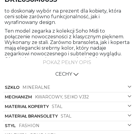
to doskonały wybór na prezent dla kobiety, która
ceni sobie zarówno funkcjonalność, jak i
wyrafinowany design.
Ten model zegarka z kolekcji Soho Midi to
połączenie nowoczesności z klasycznym pięknem.
Wykonany ze stali. Zarówno bransoleta, jak i koperta
mają elegancki srebrny kolor, który nadaje
zegarkowi nowoczesnego i subtelnego wyglądu.
Okrągła koperta jest uniwersalna i doskonale
POKAŻ PEŁNY OPIS
komponuje się z każdym stylem ubioru.
Czarna tarcza zegarka stanowi doskonały kontrast
CECHY
do srebrnych elementów, wprowadzając do całości
nutę tajemniczości i elegancji. To połączenie
SZKŁO
MINERALNE
kolorów sprawia, że zegarek doskonale pasuje
zarówno do codziennych, jak i wieczorowych
MECHANIZM
KWARCOWY, SEIKO VJ32
stylizacji.
MATERIAŁ KOPERTY
STAL
Jeśli szukasz zegarka, który będzie nie tylko
MATERIAŁ BRANSOLETY
STAL
praktyczny, ale stanie się także stylową ozdobą,
model DKNY
DK1L036M0055
spełni Twoje
STYL
FASHION
oczekiwania.