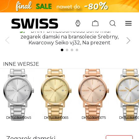
SWISS
/
ZEGARKI
/
DKNY
/
DK1L036M0055
INNE WERSJE
DK1L036M0045
DK1L036M0065
DK1L036M0075
DK1L036M0
Zegarek damski