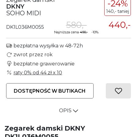
-24%
DKNY
140,- taniej
SOHO MIDI
580,-
440,-
DK1L036M0055
Najniższa cena
490,-
-10%
bezpłatna wysyłka w 48-72h
zwrot przez rok
bezpłatne grawerowanie
raty 0% od
44 zł
x 10
DOSTĘPNOŚĆ W BUTIKACH
OPIS
Zegarek damski DKNY
DK1L036M0055