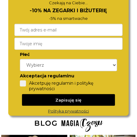
Czekają na Ciebie...
-10% NA ZEGARKI I BIŻUTERIĘ
-5% na smartwache
Płeć
BERING
CALVIN KLEIN
11028-904
25100200
460,-
490,-
Akceptacja regulaminu
Akcetpuję regulamin i politykę
prywatności
Zapisuję się
Polityka prywatności