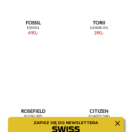
FOSSIL
TORII
ES5501
G34GB.OG
490,-
390,-
ROSEFIELD
CITIZEN
SCGSG-S05
EU6072-56D
540,-
480,-
ZAPISZ SIĘ DO NEWSLETTERA