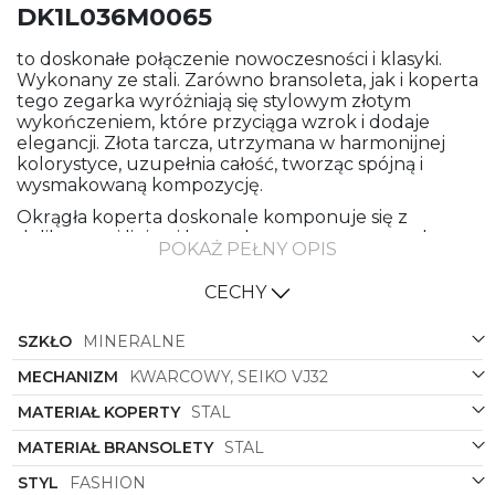
DK1L036M0065
to doskonałe połączenie nowoczesności i klasyki.
Wykonany ze stali. Zarówno bransoleta, jak i koperta
tego zegarka wyróżniają się stylowym złotym
wykończeniem, które przyciąga wzrok i dodaje
elegancji. Złota tarcza, utrzymana w harmonijnej
kolorystyce, uzupełnia całość, tworząc spójną i
wysmakowaną kompozycję.
Okrągła koperta doskonale komponuje się z
delikatnymi liniami bransolety, tworząc zegarek,
POKAŻ PEŁNY OPIS
który jest zarówno funkcjonalny, jak i estetyczny.
Szkło mineralne chroni tarczę przed zarysowaniami,
CECHY
zapewniając trwałość i niezawodność zegarka przez
wiele lat.
SZKŁO
MINERALNE
Zegarek
DKNY DK1L036M0065
to doskonały wybór
dla każdej kobiety, która ceni elegancję, styl i
MECHANIZM
KWARCOWY, SEIKO VJ32
niezawodność w jednym. To nie tylko praktyczny
MATERIAŁ KOPERTY
STAL
dodatek, ale także wyraz osobistego stylu i klasy,
który podkreśli indywidualność swojej właścicielki.
MATERIAŁ BRANSOLETY
STAL
STYL
FASHION