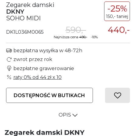
Zegarek damski
-25%
DKNY
150,- taniej
SOHO MIDI
590,-
440,-
DK1L036M0065
Najniższa cena
490,-
-10%
bezpłatna wysyłka w 48-72h
zwrot przez rok
bezpłatne grawerowanie
raty 0% od
44 zł
x 10
DOSTĘPNOŚĆ W BUTIKACH
OPIS
Zegarek damski DKNY