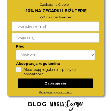
Czekają na Ciebie...
-10% NA ZEGARKI I BIŻUTERIĘ
-5% na smartwache
Płeć
CITIZEN
ROSEFIELD
EL3106-59D
QWSG-Q09
Akceptacja regulaminu
490,-
540,-
Akcetpuję regulamin i politykę
prywatności
Zapisuję się
Polityka prywatności